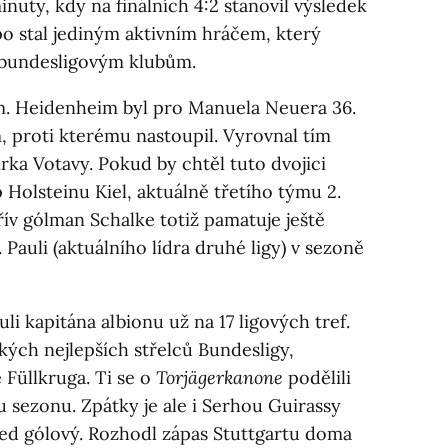
inuty, kdy na finálních 4:2 stanovil výsledek
 stal jediným aktivním hráčem, který
 bundesligovým klubům.
m. Heidenheim byl pro Manuela Neuera 36.
proti kterému nastoupil. Vyrovnal tím
ka Votavy. Pokud by chtěl tuto dvojici
 Holsteinu Kiel, aktuálně třetího týmu 2.
řív gólman Schalke totiž pamatuje ještě
 Pauli (aktuálního lídra druhé ligy) v sezoně
i kapitána albionu už na 17 ligových tref.
kých nejlepších střelců Bundesligy,
Füllkruga. Ti se o
Torjägerkanone
podělili
u sezonu. Zpátky je ale i Serhou Guirassy
ned gólový. Rozhodl zápas Stuttgartu doma