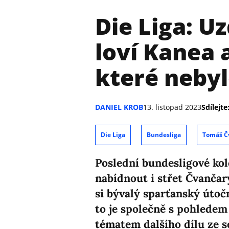
Die Liga: 
loví Kanea 
které neby
DANIEL KROB
13. listopad 2023
Sdílejte
Die Liga
Bundesliga
Tomáš Č
Poslední bundesligové ko
nabídnout i střet Čvančar
si bývalý sparťanský útoč
to je společně s pohledem
tématem dalšího dílu ze sé