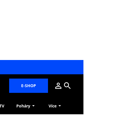
E-SHOP
 TV
Poháry
Více