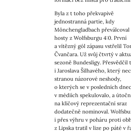
Byla z t toho překvapivě
jednostranná partie, kdy
Mönchengladbach převálcoval
hosty z Wolfsburgu 4:0. První
a vítězný gól zápasu vstřelil T
Čvančara. Už svůj čtvrtý v aktu
sezoně Bundesligy. Přesvědčil 
i Jaroslava Šilhavého, který ne
stranou názorové neshody,
o kterých se v posledních dne
v médiích spekulovalo, a útočn
na klíčový reprezentační sraz
dodatečně nominoval. Wolfsbu
i přes výhru v poháru proti obh
z Lipska tratil v lize po páté v ř