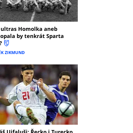
 ultras Homolka aneb
opala by tenkrát Sparta
?
ĚK ZIKMUND
š Ujfaluši: Řecko i Turecko