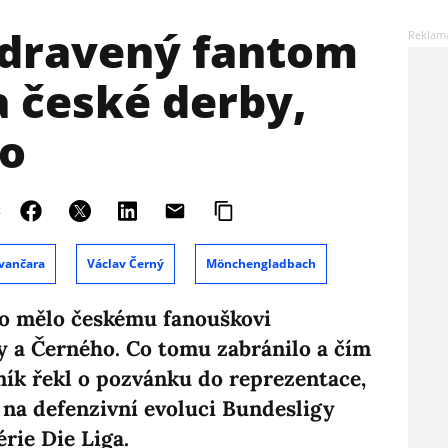
Uzdravený fantom
a české derby,
lo
:
vančara
Václav Černý
Mönchengladbach
lo mělo českému fanouškovi
y a Černého. Co tomu zabránilo a čím
ník řekl o pozvánku do reprezentace,
 na defenzivní evoluci Bundesligy
rie Die Liga.