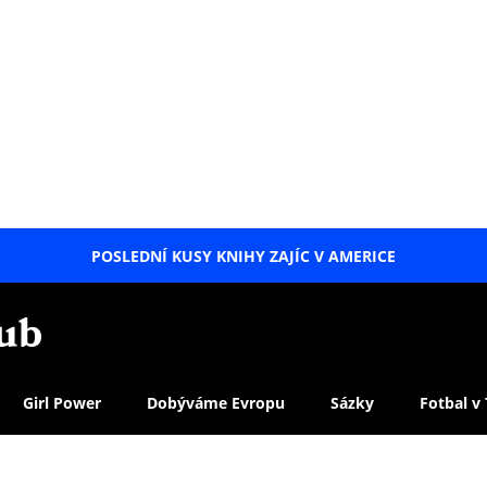
POSLEDNÍ KUSY KNIHY ZAJÍC V AMERICE
LETNÍ
SPECIÁL
Girl Power
Dobýváme Evropu
Sázky
Fotbal v