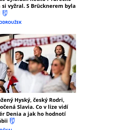
 si vyžral. S Brücknerem byla
l
PODROUŽEK
8
žený Hyský, český Rodri,
očená Slavia. Co v lize vidí
ér Denia a jak ho hodnotí
ábii