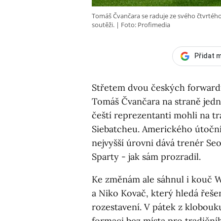
Tomáš Čvančara se raduje ze svého čtvrtého
soutěži.
Foto: Profimedia
Přidat m
Střetem dvou českých forwardů
Tomáš Čvančara na straně jedn
čeští reprezentanti mohli na tr
Siebatcheu. Amerického útočn
nejvyšší úrovni dává trenér S
Sparty - jak sám prozradil.
Ke změnám ale sáhnul i kouč W
a Niko Kovač, který hledá řeše
rozestavení. V pátek z klobouk
formaci bez místa pro tradičníh