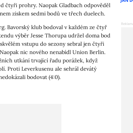
JAN 
ed čtyři prohry. Naopak Gladbach odpověděl
ínem ziskem sedmi bodů ve třech duelech.
rg. Bavorský klub bodoval v každém ze čtyř
íkendu výběr Jesse Thorupa udržel doma bod
skvělém vstupu do sezony sebral jen čtyři
 Naopak nic nového nenabídl Union Berlin.
ních utkání trvající řadu porážek, když
lí. Proti Leverkusenu ale sehrál devátý
nedokázali bodovat (4:0).