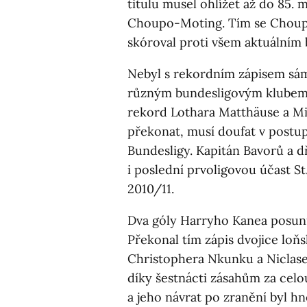
titulu musel ohlížet až do 85. m
Choupo-Moting. Tím se Choupo
skóroval proti všem aktuálním
Nebyl s rekordním zápisem sá
různým bundesligovým klubem, 
rekord Lothara Matthäuse a Mir
překonat, musí doufat v postup
Bundesligy. Kapitán Bavorů a d
i poslední prvoligovou účast St.
2010/11.
Dva góly Harryho Kanea posunul
Překonal tím zápis dvojice loňs
Christophera Nkunku a Niclase 
díky šestnácti zásahům za celo
a jeho návrat po zranění byl h