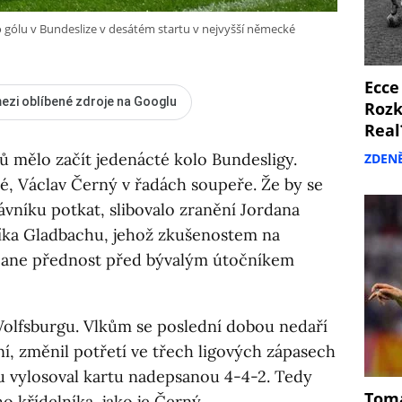
 gólu v Bundeslize v desátém startu v nejvyšší německé
Ecce
ezi oblíbené zdroje na Googlu
Rozk
Real
 mělo začít jedenácté kolo Bundesligy.
ZDEN
é, Václav Černý v řadách soupeře. Že by se
ávníku potkat, slibovalo zranění Jordana
íka Gladbachu, jehož zkušenostem na
eoane přednost před bývalým útočníkem
olfsburgu. Vlkům se poslední dobou nedaří
ní, změnil potřetí ve třech ligových zápasech
u vylosoval kartu nadepsanou 4-4-2. Tedy
Tomá
o křídelníka, jako je Černý.