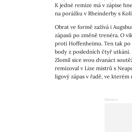
K jedné remíze má v zápise hn
na porážku v Rheinderby s Kol
Obrat ve formě zažívá i Augsbu
zápasů po změně trenéra. O v
proti Hoffenheimu. Ten tak po 
body z posledních čtyř utkání.
Zlomil sice svou dvanáct soutěž
remizoval v Lize mistrů s Neapo
ligový zápas v řadě, ve kterém 