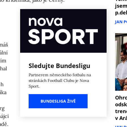
jsem
p.de
JAN 
omáš
ální
tím
Sledujte Bundesligu
chal
Partnerem německého fotbalu na
stránkách Football Clubu je Nova
ch
Sport.
íka
Ohro
BUNDESLIGA ŽIVĚ
odsk
rg
tren
ájci
v Ar
adě.