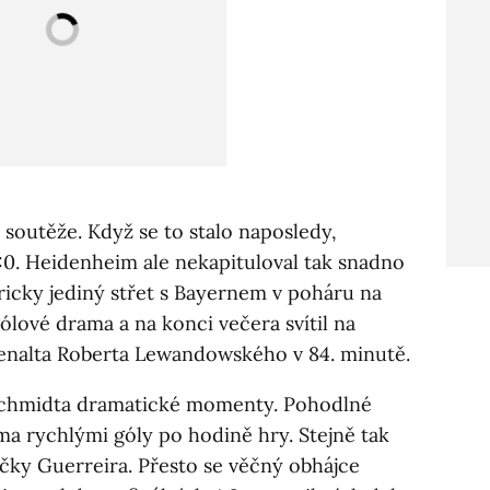
 soutěže. Když se to stalo naposledy,
:0. Heidenheim ale nekapituloval tak snadno
ricky jediný střet s Bayernem v poháru na
gólové drama a na konci večera svítil na
penalta Roberta Lewandowského v 84. minutě.
 Schmidta dramatické momenty. Pohodlné
a rychlými góly po hodině hry. Stejně tak
čky Guerreira. Přesto se věčný obhájce