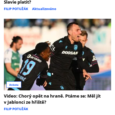
Slavie platit?
FILIP POTUŽÁK
Aktualizováno
Anketa
Video: Chorý opět na hraně. Ptáme se: Měl jít
v Jablonci ze hřiště?
FILIP POTUŽÁK