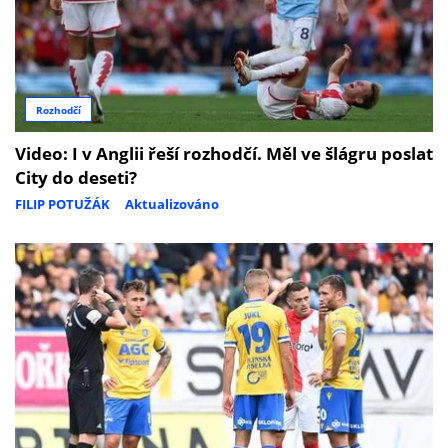
Rozhodčí
Video: I v Anglii řeší rozhodčí. Měl ve šlágru poslat
City do deseti?
FILIP POTUŽÁK
Aktualizováno