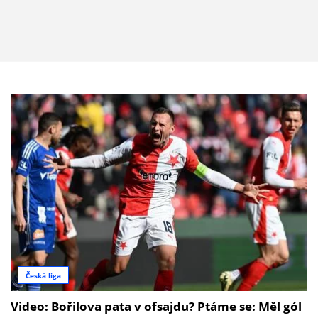
Česká liga
Video: Bořilova pata v ofsajdu? Ptáme se: Měl gól