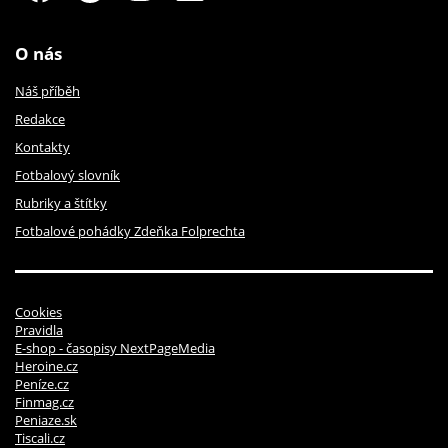
O nás
Náš příběh
Redakce
Kontakty
Fotbalový slovník
Rubriky a štítky
Fotbalové pohádky Zdeňka Folprechta
Cookies
Pravidla
E-shop - časopisy NextPageMedia
Heroine.cz
Peníze.cz
Finmag.cz
Peniaze.sk
Tiscali.cz