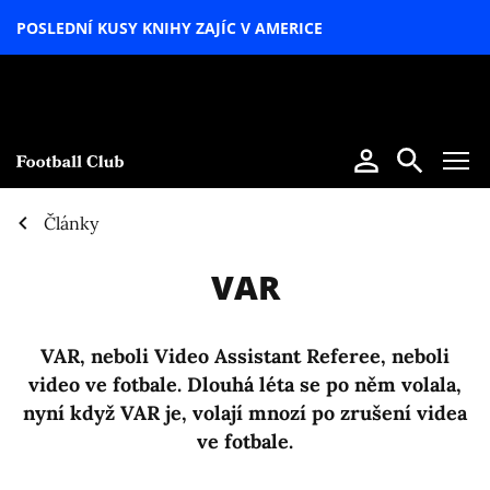
POSLEDNÍ KUSY KNIHY ZAJÍC V AMERICE
LETNÍ
SPECIÁL
Články
VAR
VAR, neboli Video Assistant Referee, neboli
video ve fotbale. Dlouhá léta se po něm volala,
nyní když VAR je, volají mnozí po zrušení videa
ve fotbale.