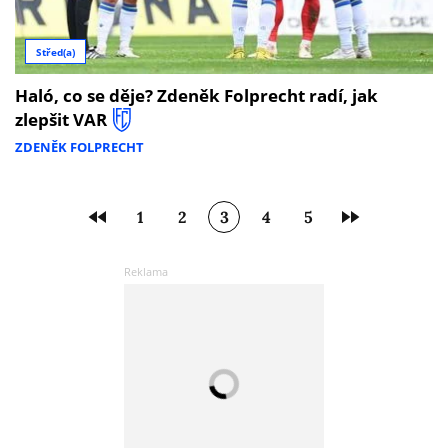
Střed(a)
Haló, co se děje? Zdeněk Folprecht radí, jak
zlepšit VAR
ZDENĚK FOLPRECHT
1
2
3
4
5