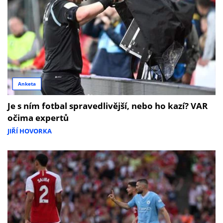
Anketa
Je s ním fotbal spravedlivější, nebo ho kazí? VAR
očima expertů
JIŘÍ HOVORKA