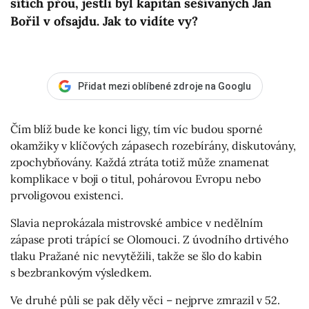
sítích přou, jestli byl kapitán sešívaných Jan
Bořil v ofsajdu. Jak to vidíte vy?
Přidat mezi oblíbené zdroje na Googlu
Čím blíž bude ke konci ligy, tím víc budou sporné
okamžiky v klíčových zápasech rozebírány, diskutovány,
zpochybňovány.
Každá ztráta totiž může znamenat
komplikace v boji o titul, pohárovou Evropu nebo
prvoligovou existenci.
Slavia neprokázala mistrovské ambice v nedělním
zápase proti trápící se Olomouci. Z úvodního drtivého
tlaku Pražané nic nevytěžili, takže se šlo do kabin
s bezbrankovým výsledkem.
Ve druhé půli se pak děly věci – nejprve zmrazil v 52.