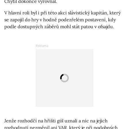
Chytil dokonce vyrovnal.
V hlavní roli byl i při této akci slávistický kapitán, který
se zapojil do hry v hodně podezřelém postavení, kdy
podle dostupných záběrů mohl stát patou v ofsajdu.
Jenže rozhodčí na hřišti gól uznali a nic na jejich
rozhodnutí nezměnil ani VAR, který je při podobných