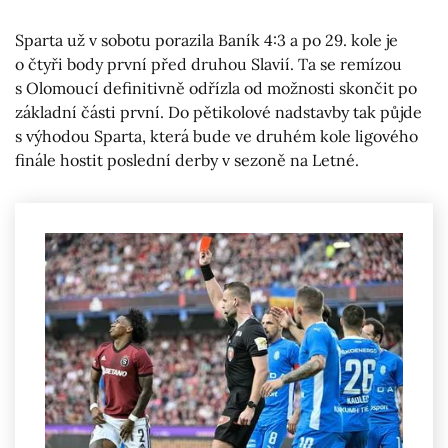
Sparta už v sobotu porazila Baník 4:3 a po 29. kole je
o čtyři body první před druhou Slavií. Ta se remízou
s Olomoucí definitivně odřízla od možnosti skončit po
základní části první. Do pětikolové nadstavby tak půjde
s výhodou Sparta, která bude ve druhém kole ligového
finále hostit poslední derby v sezoně na Letné.