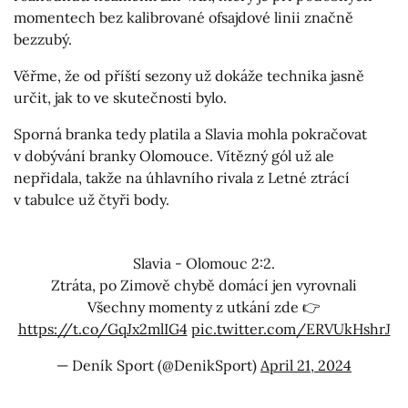
momentech bez kalibrované ofsajdové linii značně
bezzubý.
Věřme, že od příští sezony už dokáže technika jasně
určit, jak to ve skutečnosti bylo.
Sporná branka tedy platila a Slavia mohla pokračovat
v dobývání branky Olomouce. Vítězný gól už ale
nepřidala, takže na úhlavního rivala z Letné ztrácí
v tabulce už čtyři body.
Slavia - Olomouc 2:2.
Ztráta, po Zimově chybě domácí jen vyrovnali
Všechny momenty z utkání zde 👉
https://t.co/GqJx2mlIG4
pic.twitter.com/ERVUkHshrJ
— Deník Sport (@DenikSport)
April 21, 2024