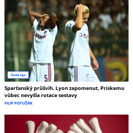
Česká liga
Sparťanský průšvih. Lyon zapomenut, Priskemu
vůbec nevyšla rotace sestavy
FILIP POTUŽÁK