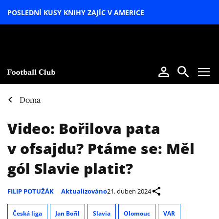
POSLEDNÍ KUSY KNIHY ZAJÍC V AMERICE
LETNÍ
SPECIÁL
Doma
Video: Bořilova pata
v ofsajdu? Ptáme se: Měl
gól Slavie platit?
FILIP POTUŽÁK
Aktualizováno
21. duben 2024
Česká liga
Jan Bořil
Slavia
Olomouc
VAR