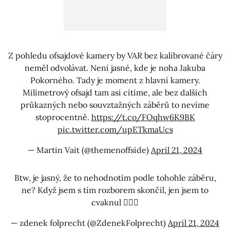
Z pohledu ofsajdové kamery by VAR bez kalibrované čáry
neměl odvolávat. Není jasné, kde je noha Jakuba
Pokorného. Tady je moment z hlavní kamery.
Milimetrový ofsajd tam asi cítíme, ale bez dalších
průkazných nebo souvztažných záběrů to nevíme
stoprocentně.
https://t.co/FOqhw6K9BK
pic.twitter.com/upETkmaUcs
— Martin Vait (@themenoffside)
April 21, 2024
Btw, je jasný, že to nehodnotím podle tohohle záběru,
ne? Když jsem s tím rozborem skončil, jen jsem to
cvaknul 🤷🏼‍♂️
— zdenek folprecht (@ZdenekFolprecht)
April 21, 2024