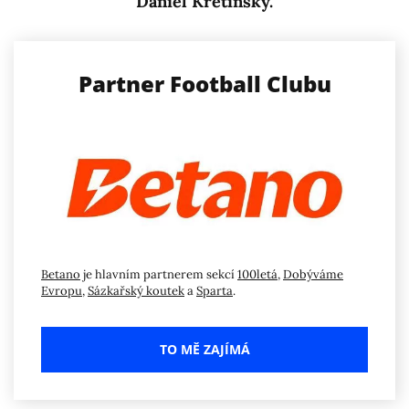
Daniel Křetínský.
Partner Football Clubu
Betano
je hlavním partnerem sekcí
100letá
,
Dobýváme
Evropu
,
Sázkařský koutek
a
Sparta
.
TO MĚ ZAJÍMÁ