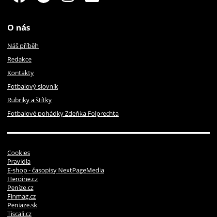
O nás
Náš příběh
Redakce
Kontakty
Fotbalový slovník
Rubriky a štítky
Fotbalové pohádky Zdeňka Folprechta
Cookies
Pravidla
E-shop - časopisy NextPageMedia
Heroine.cz
Peníze.cz
Finmag.cz
Peniaze.sk
Tiscali.cz