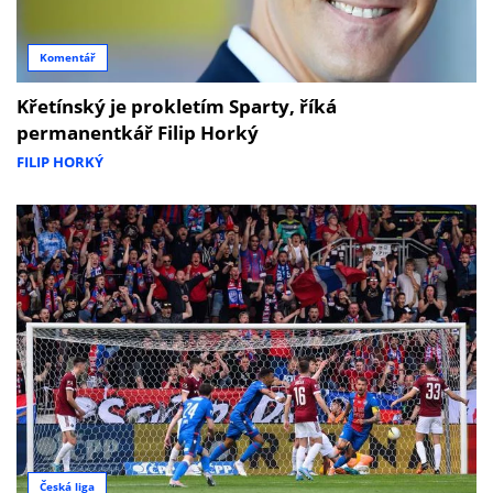
Komentář
Křetínský je prokletím Sparty, říká
permanentkář Filip Horký
FILIP HORKÝ
Česká liga