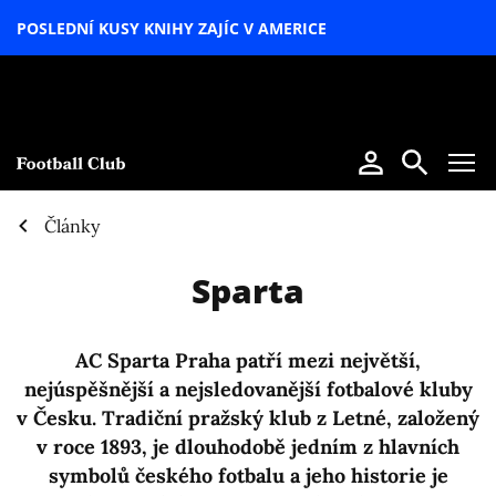
POSLEDNÍ KUSY KNIHY ZAJÍC V AMERICE
LETNÍ
SPECIÁL
Články
Sparta
AC Sparta Praha patří mezi největší,
nejúspěšnější a nejsledovanější fotbalové kluby
v Česku. Tradiční pražský klub z Letné, založený
v roce 1893, je dlouhodobě jedním z hlavních
symbolů českého fotbalu a jeho historie je