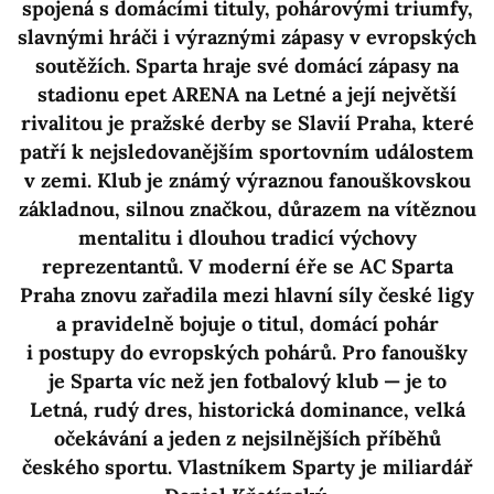
spojená s domácími tituly, pohárovými triumfy,
slavnými hráči i výraznými zápasy v evropských
soutěžích. Sparta hraje své domácí zápasy na
stadionu epet ARENA na Letné a její největší
rivalitou je pražské derby se Slavií Praha, které
patří k nejsledovanějším sportovním událostem
v zemi. Klub je známý výraznou fanouškovskou
základnou, silnou značkou, důrazem na vítěznou
mentalitu i dlouhou tradicí výchovy
reprezentantů. V moderní éře se AC Sparta
Praha znovu zařadila mezi hlavní síly české ligy
a pravidelně bojuje o titul, domácí pohár
i postupy do evropských pohárů. Pro fanoušky
je Sparta víc než jen fotbalový klub — je to
Letná, rudý dres, historická dominance, velká
očekávání a jeden z nejsilnějších příběhů
českého sportu. Vlastníkem Sparty je miliardář