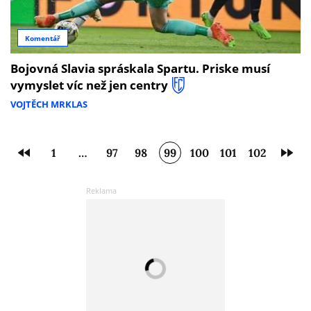
Komentář
Bojovná Slavia spráskala Spartu. Priske musí
vymyslet víc než jen centry
VOJTĚCH MRKLAS
1
…
97
98
99
100
101
102