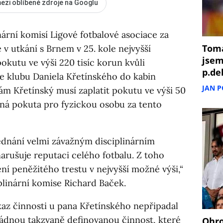
ezi oblíbené zdroje na Googlu
nární komisí Ligové fotbalové asociace za
Tomá
v utkání s Brnem v 25. kole nejvyšší
jsem
okutu ve výši 220 tisíc korun kvůli
p.de
 klubu Daniela Křetínského do kabin
JAN 
m Křetínský musí zaplatit pokutu ve výši 50
ožná pokuta pro fyzickou osobu za tento
ednání velmi závažným disciplinárním
rušuje reputaci celého fotbalu. Z toho
ní peněžitého trestu v nejvyšší možné výši,“
linární komise Richard Baček.
az činnosti u pana Křetínského nepřipadal
ádnou takzvaně definovanou činnost, které
Ohro