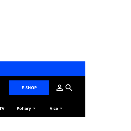
E-SHOP
 TV
Poháry
Více