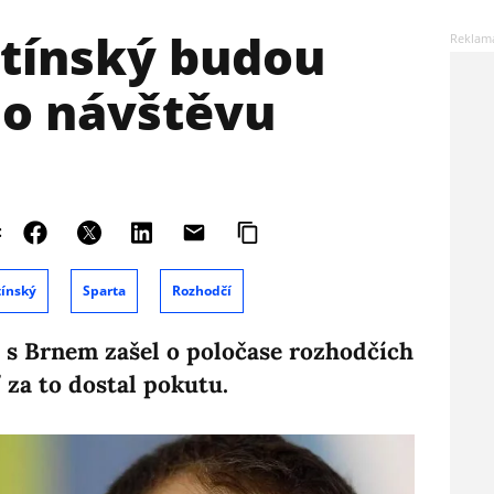
etínský budou
eho návštěvu
:
tínský
Sparta
Rozhodčí
e s Brnem zašel o poločase rozhodčích
 za to dostal pokutu.