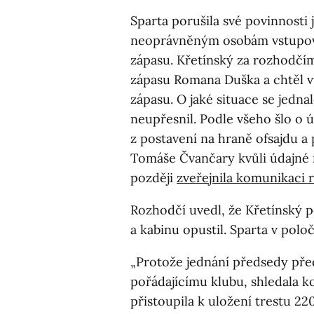
Sparta porušila své povinnosti 
neoprávněným osobám vstupova
zápasu. Křetínský za rozhodčí
zápasu Romana Duška a chtěl v
zápasu. O jaké situace se jedna
neupřesnil. Podle všeho šlo o
z postavení na hraně ofsajdu 
Tomáše Čvančary kvůli údajné 
později
zveřejnila komunikaci
Rozhodčí uvedl, že Křetínský p
a kabinu opustil. Sparta v polo
„Protože jednání předsedy před
pořádajícímu klubu, shledala k
přistoupila k uložení trestu 22