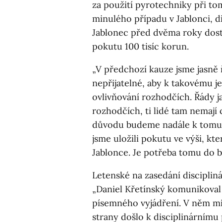
za použití pyrotechniky při to
minulého případu v Jablonci, di
Jablonec před dvěma roky dost
pokutu 100 tisíc korun.
„V předchozí kauze jsme jasně 
nepřijatelné, aby k takovému 
ovlivňování rozhodčích. Řády j
rozhodčích, ti lidé tam nemají 
důvodu budeme nadále k tomuto
jsme uložili pokutu ve výši, kt
Jablonce. Je potřeba tomu do 
Letenské na zasedání disciplin
„Daniel Křetínský komunikoval 
písemného vyjádření. V něm mi
strany došlo k disciplinárnímu 