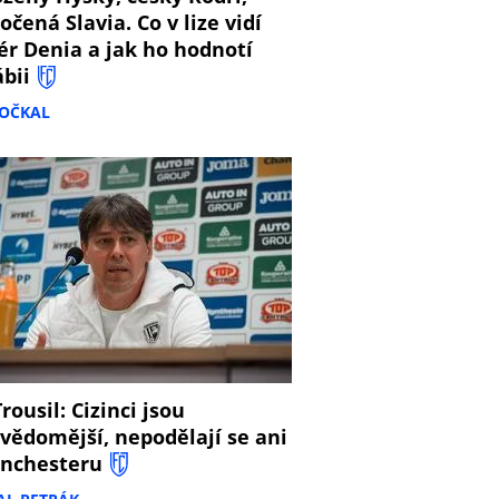
očená Slavia. Co v lize vidí
ér Denia a jak ho hodnotí
ábii
DOČKAL
8
rousil: Cizinci jsou
vědomější, nepodělají se ani
nchesteru