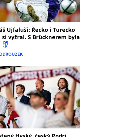
š Ujfaluši: Řecko i Turecko
 si vyžral. S Brücknerem byla
l
PODROUŽEK
žený Hyský, český Rodri,