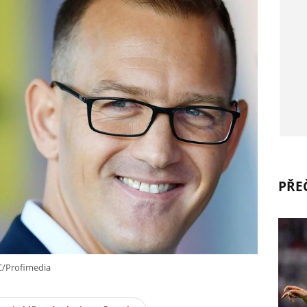
PŘEČ
C/Profimedia