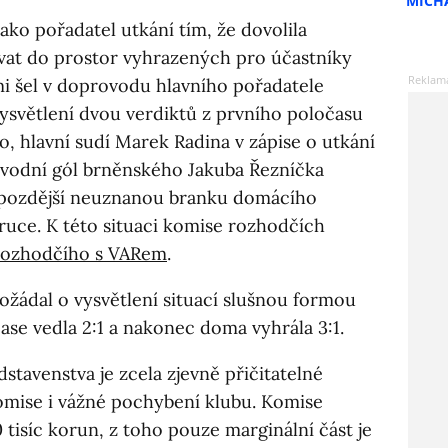
MICH
jako pořadatel utkání tím, že dovolila
t do prostor vyhrazených pro účastníky
mi šel v doprovodu hlavního pořadatele
ysvětlení dvou verdiktů z prvního poločasu
lo, hlavní sudí Marek Radina v zápise o utkání
 úvodní gól brněnského Jakuba Řezníčka
a pozdější neuznanou branku domácího
ruce. K této situaci komise rozhodčích
 rozhodčího s VARem
.
ožádal o vysvětlení situací slušnou formou
čase vedla 2:1 a nakonec doma vyhrála 3:1.
stavenstva je zcela zjevně přičitatelné
omise i vážné pochybení klubu. Komise
0 tisíc korun, z toho pouze marginální část je