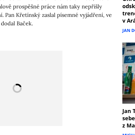
odsk
alově prospěšné práce nám taky nepřišly
tren
. Pan Křetínský zaslal písemné vyjádření, ve
v Ar
 dodal Baček.
JAN 
Jan T
sebe
z Ma