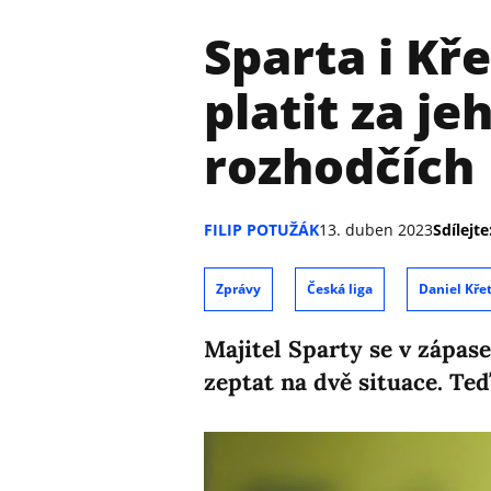
Sparta i Kř
platit za j
rozhodčích
FILIP POTUŽÁK
13. duben 2023
Sdílejte
Zprávy
Česká liga
Daniel Kře
Majitel Sparty se v zápas
zeptat na dvě situace. Teď