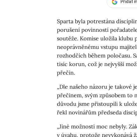
Přidat m
Sparta byla potrestána discipli
porušení povinností pořadatele 
soutěže. Komise uložila klubu p
neoprávněnému vstupu majitele
rozhodčích během poločasu. Sá
tisíc korun, což je nejvyšší m
přečin.
„Dle našeho názoru je takové j
přečinem, svým způsobem to na
důvodu jsme přistoupili k ulože
řekl novinářům předseda discip
„Jiné možnosti moc nebyly. Zák
v úvahu, protože nevykonává ž