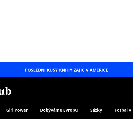
POSLEDNÍ KUSY KNIHY ZAJÍC V AMERICE
LETNÍ
SPECIÁL
Girl Power
Dobýváme Evropu
Sázky
Fotbal v