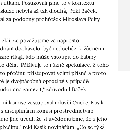
m utkání. Posuzovali jsme to v kontextu
skuze nebyla až tak dlouhá,“ řekl Baček.
al za podobný prohřešek Miroslava Pelty
řekli, že považujeme za naprosto
jednání docházelo, byť nedochází k žádnému
asně říkají, kdo může vstoupit do kabiny
co dělat. Přiživuje to různé spekulace. Z toho
 přečinu přistupovat velmi přísně a proto
eré je dvojnásobná oproti té v případě
budoucna zamezit,“ zdůvodnil Baček.
ární komise zastupoval mluvčí Ondřej Kasík.
s disciplinární komisí prostřednictvím
mo jiné uvedl, že si uvědomujeme, že z jeho
přečinu," řekl Kasík novinářům. „Co se týká