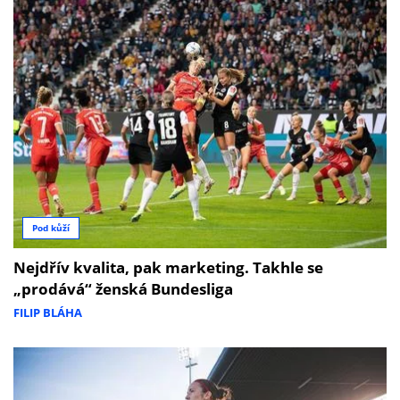
Pod kůží
Nejdřív kvalita, pak marketing. Takhle se
„prodává“ ženská Bundesliga
FILIP BLÁHA