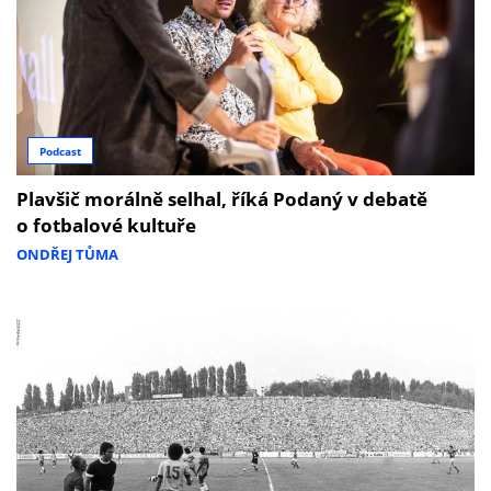
Podcast
Plavšič morálně selhal, říká Podaný v debatě
o fotbalové kultuře
ONDŘEJ TŮMA