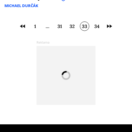
MICHAEL DURČÁK
1
…
31
32
33
34