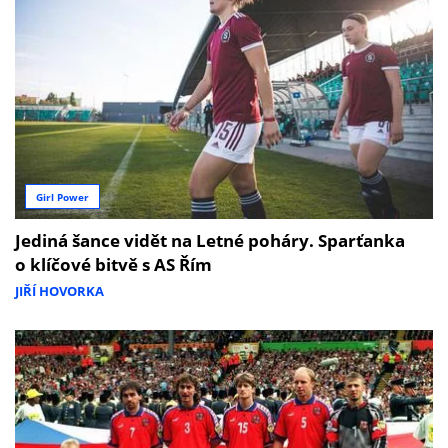
Girl Power
Jediná šance vidět na Letné poháry. Sparťanka
o klíčové bitvě s AS Řím
JIŘÍ HOVORKA