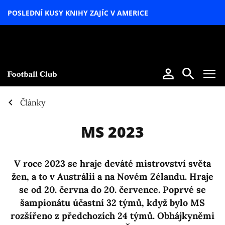
POSLEDNÍ KUSY KNIHY ZAJÍC V AMERICE
LETNÍ
SPECIÁL
Články
MS 2023
V roce 2023 se hraje deváté mistrovství světa
žen, a to v Austrálii a na Novém Zélandu. Hraje
se od 20. června do 20. července. Poprvé se
šampionátu účastní 32 týmů, když bylo MS
rozšířeno z předchozích 24 týmů. Obhájkyněmi