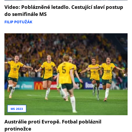
Video: Poblázněné letadlo. Cestující slaví postup
do semifinále MS
FILIP POTUŽÁK
MS 2023
Austrálie proti Evropě. Fotbal pobláznil
protinožce