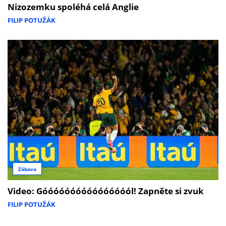
Nizozemku spoléhá celá Anglie
FILIP POTUŽÁK
Zábava
Video: Góóóóóóóóóóóóóóóól! Zapněte si zvuk
FILIP POTUŽÁK