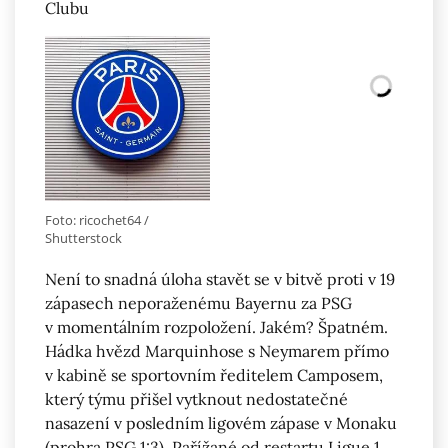
Clubu
Foto: ricochet64 /
Shutterstock
Není to snadná úloha stavět se v bitvě proti v 19
zápasech neporaženému Bayernu za PSG
v momentálním rozpoložení. Jakém? Špatném.
Hádka hvězd Marquinhose s Neymarem přímo
v kabině se sportovním ředitelem Camposem,
který týmu přišel vytknout nedostatečné
nasazení v posledním ligovém zápase v Monaku
(prohra PSG 1:3). Pařížané od restartu
Ligue 1