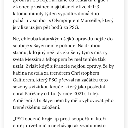
z konce prosince mají bilanci v lize 4-1-3,
k tomu minulý týden vypadli z domácího
poháru v souboji s Olympiquem Marseille, který
je v lize už jen pět bodů za PSG.
Ne, chlouba katarských šejků opravdu nejde do
souboje s Bayernem v pohodě. Na druhou
stranu, kdo jiný než tak zkušený tým s mistry
světa Messim a Mbappém by měl tenhle tlak
ustát. Zvlášť když z
Francie
nejdou zprávy, že by
kabina nestála za trenérem Christophem
Galtierem, který
PSG převzal
na začátku této
sezony s vizitkou kouče, který jako poslední
obral Pařížany o titul (v roce 2021 s Lille).
A měření sil s Bayernem by mělo vyhovovat jeho
trenérskému založení.
„PSG obecně hraje líp proti soupeřům, kteří
chtějí držet míč a nechávají tak vzadu místo.