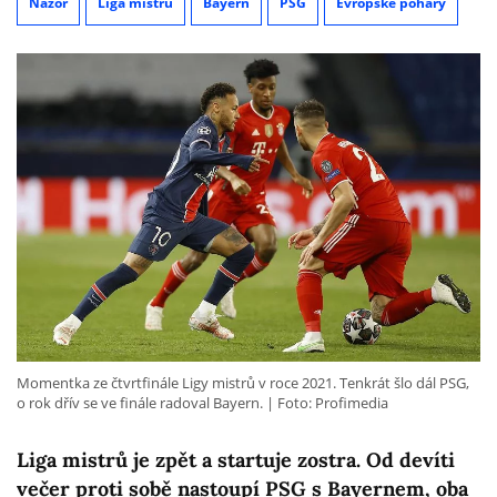
Názor
Liga mistrů
Bayern
PSG
Evropské poháry
Momentka ze čtvrtfinále Ligy mistrů v roce 2021. Tenkrát šlo dál PSG,
o rok dřív se ve finále radoval Bayern.
Foto: Profimedia
Liga mistrů je zpět a startuje zostra. Od devíti
večer proti sobě nastoupí PSG s Bayernem, oba