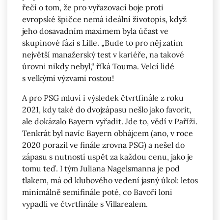
řečí o tom, že pro vyřazovací boje proti
evropské špičce nemá ideální životopis, když
jeho dosavadním maximem byla účast ve
skupinové fázi s Lille. „Bude to pro něj zatím
největší manažerský test v kariéře, na takové
úrovni nikdy nebyl,“ říká Touma. Velcí lidé
s velkými výzvami rostou!
A pro PSG mluví i výsledek čtvrtfinále z roku
2021, kdy také do dvojzápasu nešlo jako favorit,
ale dokázalo Bayern vyřadit. Jde to, vědí v Paříži.
Tenkrát byl navíc Bayern obhájcem (ano, v roce
2020 porazil ve finále zrovna PSG) a nešel do
zápasu s nutností uspět za každou cenu, jako je
tomu teď. I tým Juliana Nagelsmanna je pod
tlakem, má od klubového vedení jasný úkol: letos
minimálně semifinále poté, co Bavoři loni
vypadli ve čtvrtfinále s Villarealem.