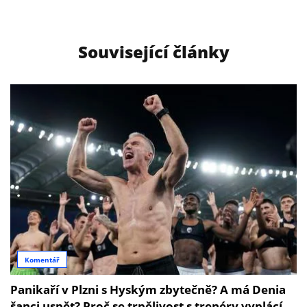
Související články
Komentář
Panikaří v Plzni s Hyským zbytečně? A má Denia
šanci uspět? Proč se trpělivost s trenéry vyplácí