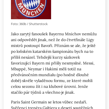
Foto: 360b / Shutterstock
Jako zarytý fanoušek Bayernu Mnichov nemůžu
ani odpovědět jinak, než že do čtvrtfinále Ligy
mistrů postoupí Bavoři. Přiznám se ale, že ještě
po loňském katarském šampionátu bych na to
příliš nesázel. Tehdejší kurzy sázkovek
favorizující Bayern mi přišly nesmyslné. Messi,
Mbappé, Neymar i Hakimi měli totiž na
předvánočním mundialu (po hodně dlouhé
době) skvěle vyladěnou formu, ze které mohli
celou sezonu žít i na klubové úrovni. Jenže
stačilo pár týdnů a všechno je jinak.
Paris Saint Germain se letos vůbec nedaří.
Svěřenci trenéra Galtiera v deseti soutěžních