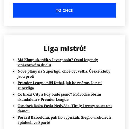
TO CHCI!
Liga mistrů!
Má Klopp skončit v Liverpoolu? Osud legendy
v názorovém duelu
Nové plány na Superligu, chce být velká. České kluby
jsou proti
Premier League ničí fotbal, jak ho známe. Je z ní
superliga
Co hrozí City a kdy bude jasno? Průvodce obřím
skandálem v Premier League
Osudová láska Pavla Nedvěda. Tituly i tresty se starou
dámou
Porazil Barcelonu, pak ho vypískali. Siegl o vrcholech
i pádech ve Spartě