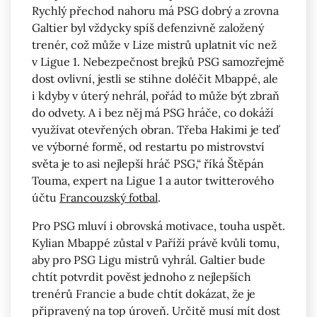
Rychlý přechod nahoru má PSG dobrý a zrovna
Galtier byl vždycky spíš defenzivně založený
trenér, což může v Lize mistrů uplatnit víc než
v Ligue 1. Nebezpečnost brejků PSG samozřejmě
dost ovlivní, jestli se stihne doléčit Mbappé, ale
i kdyby v úterý nehrál, pořád to může být zbraň
do odvety. A i bez něj má PSG hráče, co dokáží
využívat otevřených obran. Třeba Hakimi je teď
ve výborné formě, od restartu po mistrovství
světa je to asi nejlepší hráč PSG,“ říká Štěpán
Touma, expert na Ligue 1 a autor twitterového
účtu
Francouzský fotbal
.
Pro PSG mluví i obrovská motivace, touha uspět.
Kylian Mbappé zůstal v Paříži právě kvůli tomu,
aby pro PSG Ligu mistrů vyhrál. Galtier bude
chtít potvrdit pověst jednoho z nejlepších
trenérů Francie a bude chtít dokázat, že je
připravený na top úroveň. Určitě musí mít dost