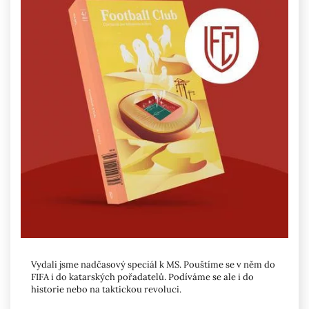
Vydali jsme nadčasový speciál k MS. Pouštíme se v něm do
FIFA i do katarských pořadatelů. Podíváme se ale i do
historie nebo na taktickou revoluci.