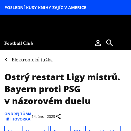
POSLEDNÍ KUSY KNIHY ZAJÍC V AMERICE
LETNÍ
SPECIÁL
Elektronická tužka
Ostrý restart Ligy mistrů.
Bayern proti PSG
v názorovém duelu
ONDŘEJ TŮMA
14. únor 2023
JIŘÍ HOVORKA