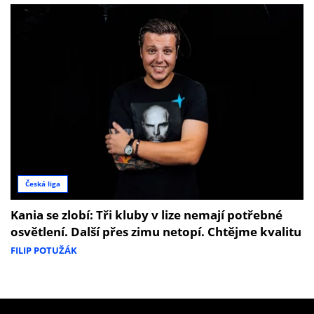
Česká liga
Kania se zlobí: Tři kluby v lize nemají potřebné
osvětlení. Další přes zimu netopí. Chtějme kvalitu
FILIP POTUŽÁK