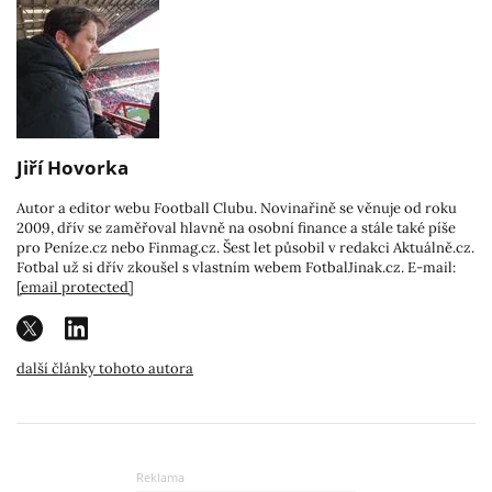
Jiří Hovorka
Autor a editor webu Football Clubu. Novinařině se věnuje od roku
2009, dřív se zaměřoval hlavně na osobní finance a stále také píše
pro Peníze.cz nebo Finmag.cz. Šest let působil v redakci Aktuálně.cz.
Fotbal už si dřív zkoušel s vlastním webem FotbalJinak.cz. E-mail:
[email protected]
další články tohoto autora