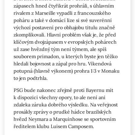
zápasech hned čtyřikrát prohráli, s úhlavním
rivalem z Marseille vypadli z francouzského
poháru a také v domácí lize si své suverénní
výchozí postavení pro obhajobu titulu značně
zkomplikovali. Hlavní problém však je, že před
klíčovým dvojzápasem v evropských pohárech
už zase hvězdný tým není týmem, ale spíš
souborem primadon, u kterých byste jen těžko
hledali bojovnost a zápal pro hru. Víkendová
potupná (hlavně výkonem) prohra 1:3 v Monaku
to jen podtrhla.
PSG bude nakonec zřejmě proti Bayernu mít
k dispozici všechny opory, to ale není ani
zdaleka záruka dobrého výsledku. Na veřejnost
prosákly zprávy o prudké hádce brazilských
hvězd Neymara a Marquinhose se sportovním
ředitelem klubu Luisem Camposem.