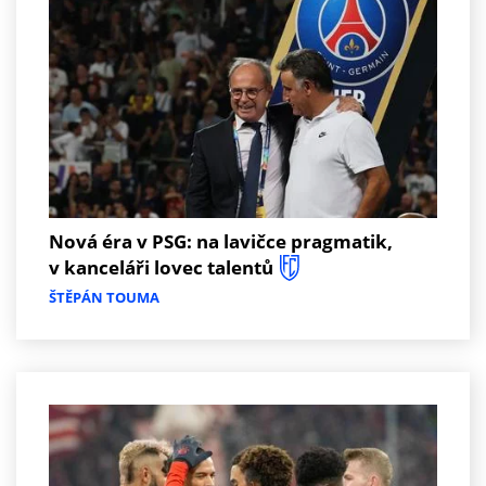
Nová éra v PSG: na lavičce pragmatik,
v kanceláři lovec talentů
ŠTĚPÁN TOUMA