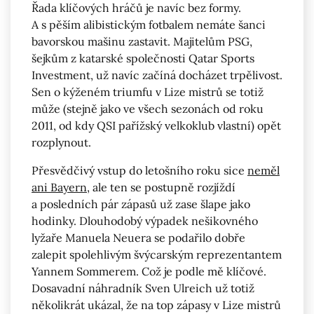
Řada klíčových hráčů je navíc bez formy.
A s pěším alibistickým fotbalem nemáte šanci
bavorskou mašinu zastavit. Majitelům PSG,
šejkům z katarské společnosti Qatar Sports
Investment, už navíc začíná docházet trpělivost.
Sen o kýženém triumfu v Lize mistrů se totiž
může (stejně jako ve všech sezonách od roku
2011, od kdy QSI pařížský velkoklub vlastní) opět
rozplynout.
Přesvědčivý vstup do letošního roku sice
neměl
ani Bayern
, ale ten se postupně rozjíždí
a posledních pár zápasů už zase šlape jako
hodinky. Dlouhodobý výpadek nešikovného
lyžaře Manuela Neuera se podařilo dobře
zalepit spolehlivým švýcarským reprezentantem
Yannem Sommerem. Což je podle mě klíčové.
Dosavadní náhradník Sven Ulreich už totiž
několikrát ukázal, že na top zápasy v Lize mistrů