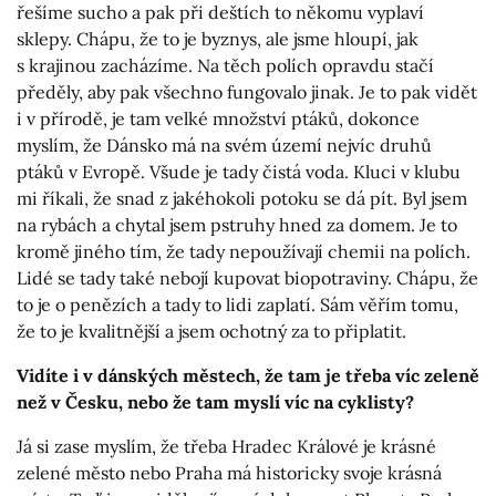
řešíme sucho a pak při deštích to někomu vyplaví
sklepy. Chápu, že to je byznys, ale jsme hloupí, jak
s krajinou zacházíme. Na těch polích opravdu stačí
předěly, aby pak všechno fungovalo jinak. Je to pak vidět
i v přírodě, je tam velké množství ptáků, dokonce
myslím, že Dánsko má na svém území nejvíc druhů
ptáků v Evropě. Všude je tady čistá voda. Kluci v klubu
mi říkali, že snad z jakéhokoli potoku se dá pít. Byl jsem
na rybách a chytal jsem pstruhy hned za domem. Je to
kromě jiného tím, že tady nepoužívají chemii na polích.
Lidé se tady také nebojí kupovat biopotraviny. Chápu, že
to je o penězích a tady to lidi zaplatí. Sám věřím tomu,
že to je kvalitnější a jsem ochotný za to připlatit.
Vidíte i v dánských městech, že tam je třeba víc zeleně
než v Česku, nebo že tam myslí víc na cyklisty?
Já si zase myslím, že třeba Hradec Králové je krásné
zelené město nebo Praha má historicky svoje krásná