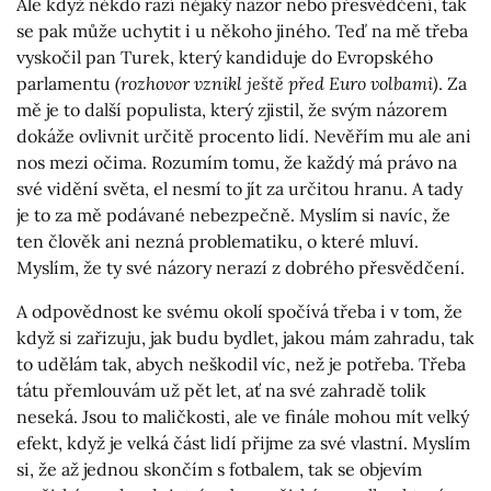
Ale když někdo razí nějaký názor nebo přesvědčení, tak
se pak může uchytit i u někoho jiného. Teď na mě třeba
vyskočil pan Turek, který kandiduje do Evropského
parlamentu
(rozhovor vznikl ještě před Euro volbami)
. Za
mě je to další populista, který zjistil, že svým názorem
dokáže ovlivnit určitě procento lidí. Nevěřím mu ale ani
nos mezi očima. Rozumím tomu, že každý má právo na
své vidění světa, el nesmí to jít za určitou hranu. A tady
je to za mě podávané nebezpečně. Myslím si navíc, že
ten člověk ani nezná problematiku, o které mluví.
Myslím, že ty své názory nerazí z dobrého přesvědčení.
A odpovědnost ke svému okolí spočívá třeba i v tom, že
když si zařizuju, jak budu bydlet, jakou mám zahradu, tak
to udělám tak, abych neškodil víc, než je potřeba. Třeba
tátu přemlouvám už pět let, ať na své zahradě tolik
neseká. Jsou to maličkosti, ale ve finále mohou mít velký
efekt, když je velká část lidí přijme za své vlastní. Myslím
si, že až jednou skončím s fotbalem, tak se objevím