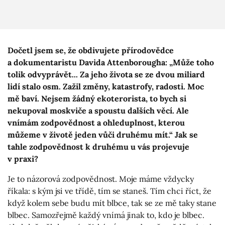
Dočetl jsem se, že obdivujete přírodovědce
a dokumentaristu Davida Attenborougha: „Může toho
tolik odvyprávět... Za jeho života se ze dvou miliard
lidí stalo osm. Zažil změny, katastrofy, radosti. Moc
mě baví. Nejsem žádný ekoterorista, to bych si
nekupoval moskviče a spoustu dalších věcí. Ale
vnímám zodpovědnost a ohleduplnost, kterou
můžeme v životě jeden vůči druhému mít.“ Jak se
tahle zodpovědnost k druhému u vás projevuje
v praxi?
Je to názorová zodpovědnost. Moje máme vždycky
říkala: s kým jsi ve třídě, tím se staneš. Tím chci říct, že
když kolem sebe budu mít blbce, tak se ze mě taky stane
blbec. Samozřejmě každý vnímá jinak to, kdo je blbec.