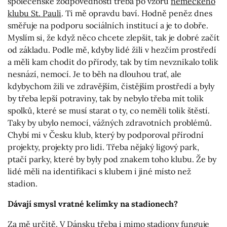
společenské zodpovědnosti třeba po vzoru
německého
klubu St. Pauli
. Ti mě opravdu baví. Hodně peněz dnes
směřuje na podporu sociálních institucí a je to dobře.
Myslím si, že když něco chcete zlepšit, tak je dobré začít
od základu. Podle mě, kdyby lidé žili v hezčím prostředí
a měli kam chodit do přírody, tak by tím nevznikalo tolik
nesnází, nemocí. Je to běh na dlouhou trať, ale
kdybychom žili ve zdravějším, čistějším prostředí a byly
by třeba lepší potraviny, tak by nebylo třeba mít tolik
spolků, které se musí starat o ty, co neměli tolik štěstí.
Taky by ubylo nemocí, vážných zdravotních problémů.
Chybí mi v Česku klub, který by podporoval přírodní
projekty, projekty pro lidi. Třeba nějaký ligový park,
ptačí parky, které by byly pod znakem toho klubu. Že by
lidé měli na identifikaci s klubem i jiné místo než
stadion.
Dávají smysl vratné kelímky na stadionech?
Za mě určitě. V Dánsku třeba i mimo stadiony funguje