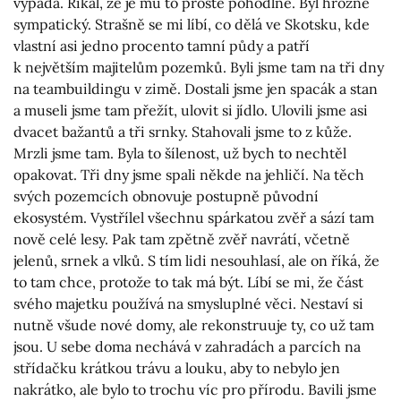
vypadá. Říkal, že je mu to prostě pohodlné. Byl hrozně
sympatický. Strašně se mi líbí, co dělá ve Skotsku, kde
vlastní asi jedno procento tamní půdy a patří
k největším majitelům pozemků. Byli jsme tam na tři dny
na teambuildingu v zimě. Dostali jsme jen spacák a stan
a museli jsme tam přežít, ulovit si jídlo. Ulovili jsme asi
dvacet bažantů a tři srnky. Stahovali jsme to z kůže.
Mrzli jsme tam. Byla to šílenost, už bych to nechtěl
opakovat. Tři dny jsme spali někde na jehličí. Na těch
svých pozemcích obnovuje postupně původní
ekosystém. Vystřílel všechnu spárkatou zvěř a sází tam
nově celé lesy. Pak tam zpětně zvěř navrátí, včetně
jelenů, srnek a vlků. S tím lidi nesouhlasí, ale on říká, že
to tam chce, protože to tak má být. Líbí se mi, že část
svého majetku používá na smysluplné věci. Nestaví si
nutně všude nové domy, ale rekonstruuje ty, co už tam
jsou. U sebe doma nechává v zahradách a parcích na
střídačku krátkou trávu a louku, aby to nebylo jen
nakrátko, ale bylo to trochu víc pro přírodu. Bavili jsme