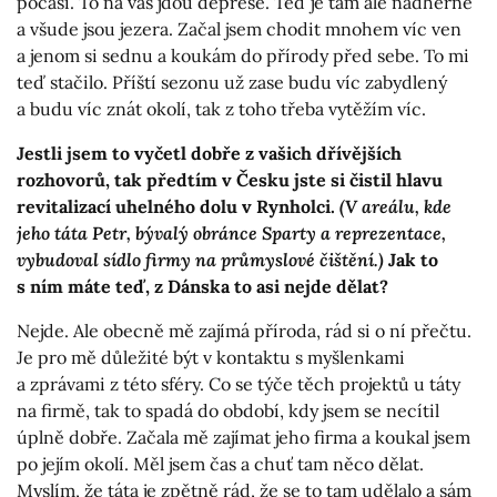
počasí. To na vás jdou deprese. Teď je tam ale nádherně
a všude jsou jezera. Začal jsem chodit mnohem víc ven
a jenom si sednu a koukám do přírody před sebe. To mi
teď stačilo. Příští sezonu už zase budu víc zabydlený
a budu víc znát okolí, tak z toho třeba vytěžím víc.
Jestli jsem to vyčetl dobře z vašich dřívějších
rozhovorů, tak předtím v Česku jste si čistil hlavu
revitalizací uhelného dolu v Rynholci.
(V areálu, kde
jeho táta Petr, bývalý obránce Sparty a reprezentace,
vybudoval sídlo firmy na průmyslové čištění.)
Jak to
s ním máte teď, z Dánska to asi nejde dělat?
Nejde. Ale obecně mě zajímá příroda, rád si o ní přečtu.
Je pro mě důležité být v kontaktu s myšlenkami
a zprávami z této sféry. Co se týče těch projektů u táty
na firmě, tak to spadá do období, kdy jsem se necítil
úplně dobře. Začala mě zajímat jeho firma a koukal jsem
po jejím okolí. Měl jsem čas a chuť tam něco dělat.
Myslím, že táta je zpětně rád, že se to tam udělalo a sám