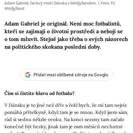
Adam Gabriel, čerstvý mistr Dánska s Mitdjyllandem.
Foto: FC
Mitdjylland
Adam Gabriel je originál. Není moc fotbalistů,
kteří se zajímají o životní prostředí a nebojí se
o tom mluvit. Stejně jako třeba o svých názorech
na politického skokana poslední doby.
Přidat mezi oblíbené zdroje na Googlu
Čím si čistíte hlavu od fotbalu?
V Dánsku je to jiné než dřív a řekl bych, že mi tam nejvíc
pomáhá přítelkyně, když tam je se mnou. Když jsem sám,
rád si sednu někde venku. Na konci sezony tam začalo
konečně být hezky, jinak tam je osm měsíců nechutné