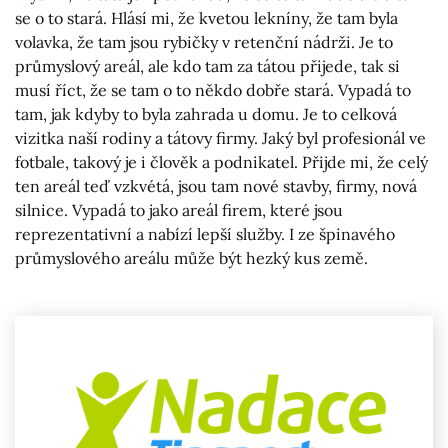
se o to stará. Hlásí mi, že kvetou lekníny, že tam byla
volavka, že tam jsou rybičky v retenční nádrži. Je to
průmyslový areál, ale kdo tam za tátou přijede, tak si
musí říct, že se tam o to někdo dobře stará. Vypadá to
tam, jak kdyby to byla zahrada u domu. Je to celková
vizitka naší rodiny a tátovy firmy. Jaký byl profesionál ve
fotbale, takový je i člověk a podnikatel. Přijde mi, že celý
ten areál teď vzkvétá, jsou tam nové stavby, firmy, nová
silnice. Vypadá to jako areál firem, které jsou
reprezentativní a nabízí lepší služby. I ze špinavého
průmyslového areálu může být hezký kus země.