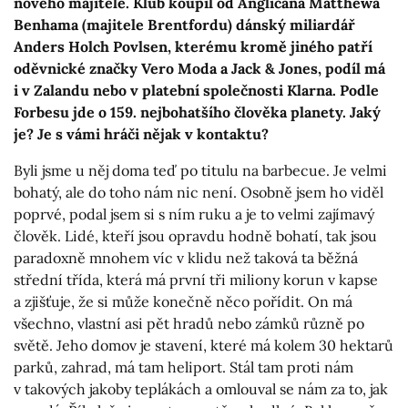
nového majitele. Klub koupil od Angličana Matthewa
Benhama (majitele Brentfordu) dánský miliardář
Anders Holch Povlsen, kterému kromě jiného patří
oděvnické značky Vero Moda a Jack & Jones, podíl má
i v Zalandu nebo v platební společnosti Klarna. Podle
Forbesu jde o 159. nejbohatšího člověka planety. Jaký
je? Je s vámi hráči nějak v kontaktu?
Byli jsme u něj doma teď po titulu na barbecue. Je velmi
bohatý, ale do toho nám nic není. Osobně jsem ho viděl
poprvé, podal jsem si s ním ruku a je to velmi zajímavý
člověk. Lidé, kteří jsou opravdu hodně bohatí, tak jsou
paradoxně mnohem víc v klidu než taková ta běžná
střední třída, která má první tři miliony korun v kapse
a zjišťuje, že si může konečně něco pořídit. On má
všechno, vlastní asi pět hradů nebo zámků různě po
světě. Jeho domov je stavení, které má kolem 30 hektarů
parků, zahrad, má tam heliport. Stál tam proti nám
v takových jakoby teplákách a omlouval se nám za to, jak