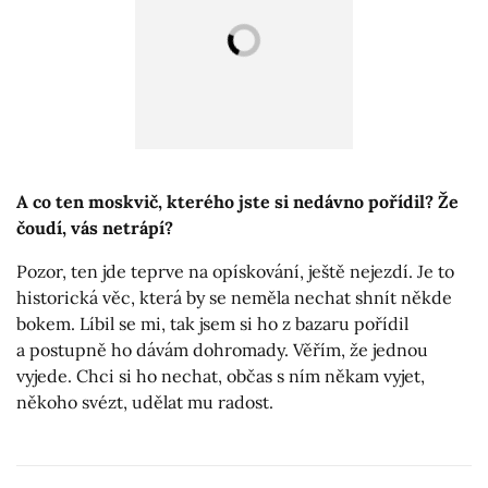
A co ten moskvič, kterého jste si nedávno pořídil? Že
čoudí, vás netrápí?
Pozor, ten jde teprve na opískování, ještě nejezdí. Je to
historická věc, která by se neměla nechat shnít někde
bokem. Líbil se mi, tak jsem si ho z bazaru pořídil
a postupně ho dávám dohromady. Věřím, že jednou
vyjede. Chci si ho nechat, občas s ním někam vyjet,
někoho svézt, udělat mu radost.