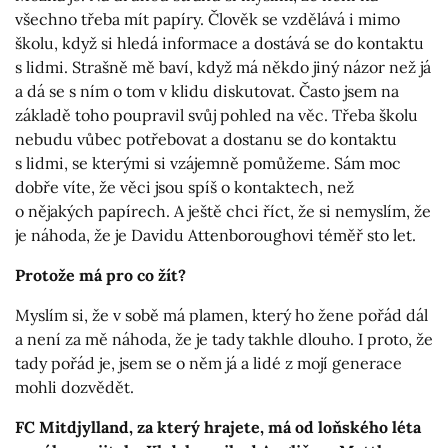
všechno třeba mít papíry. Člověk se vzdělává i mimo
školu, když si hledá informace a dostává se do kontaktu
s lidmi. Strašně mě baví, když má někdo jiný názor než já
a dá se s ním o tom v klidu diskutovat. Často jsem na
základě toho poupravil svůj pohled na věc. Třeba školu
nebudu vůbec potřebovat a dostanu se do kontaktu
s lidmi, se kterými si vzájemně pomůžeme. Sám moc
dobře víte, že věci jsou spíš o kontaktech, než
o nějakých papírech. A ještě chci říct, že si nemyslím, že
je náhoda, že je Davidu Attenboroughovi téměř sto let.
Protože má pro co žít?
Myslím si, že v sobě má plamen, který ho žene pořád dál
a není za mě náhoda, že je tady takhle dlouho. I proto, že
tady pořád je, jsem se o něm já a lidé z mojí generace
mohli dozvědět.
FC Mitdjylland, za který hrajete, má od loňského léta