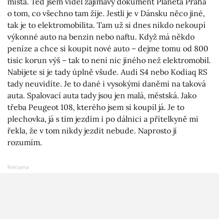
místa. Teď jsem viděl zajímavý dokument Planeta Praha
o tom, co všechno tam žije. Jestli je v Dánsku něco jiné,
tak je to elektromobilita. Tam už si dnes nikdo nekoupí
výkonné auto na benzin nebo naftu. Když má někdo
peníze a chce si koupit nové auto – dejme tomu od 800
tisíc korun výš – tak to není nic jiného než elektromobil.
Nabijete si je tady úplně všude. Audi S4 nebo Kodiaq RS
tady neuvidíte. Je to dané i vysokými daněmi na taková
auta. Spalovací auta tady jsou jen malá, městská. Jako
třeba Peugeot 108, kterého jsem si koupil já. Je to
plechovka, já s tím jezdím i po dálnici a přítelkyně mi
řekla, že v tom nikdy jezdit nebude. Naprosto jí
rozumím.