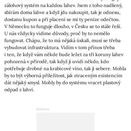
zálohový systém na každou lahev. Jsem z toho nadšený,
sbírám doma lahve a když jdu nakoupit, tak je odnesu,
dostanu kupon a při placení se mi ty peníze odečtou.
V Německu to funguje dlouho, v Česku se to stále řeší.
U nás vždycky vidíme důvody, proč by to nemělo
fungovat. Chápu, že to má nějaká úskalí, musí se třeba
vybudovat infrastruktura. Vidím v tom přínos třeba
i ten, že když vám někde bude ležet za tři koruny lahev
pohozená v přírodě, tak když ji uvidí někdo, kdo
potřebuje drobné na krabicové víno, tak ji sebere. Mohla
by to být výborná příležitost, jak ztraceným existencím
dát nějaký smysl. Mohly by do systému vracet plastový
odpad z lahví.