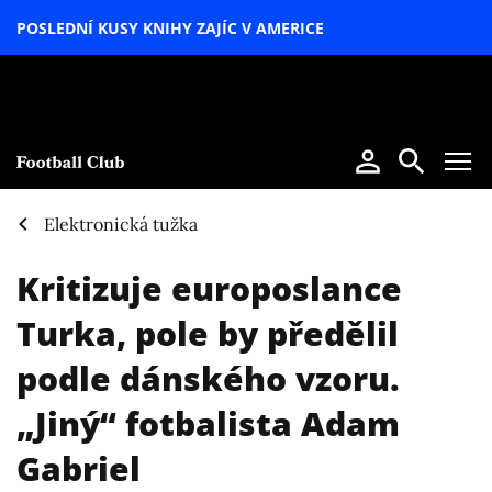
POSLEDNÍ KUSY KNIHY ZAJÍC V AMERICE
LETNÍ
SPECIÁL
Elektronická tužka
Kritizuje europoslance
Turka, pole by předělil
podle dánského vzoru.
„Jiný“ fotbalista Adam
Gabriel