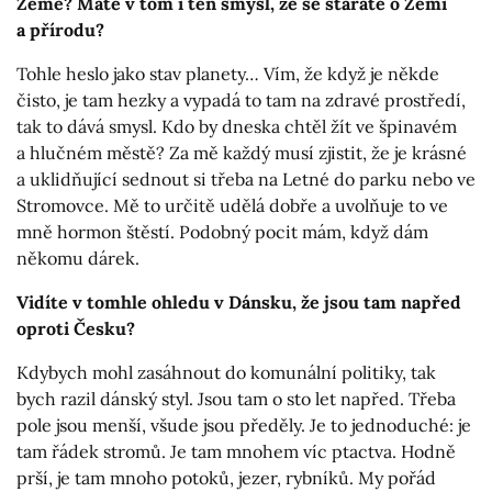
Země? Máte v tom i ten smysl, že se staráte o Zemi
a přírodu?
Tohle heslo jako stav planety… Vím, že když je někde
čisto, je tam hezky a vypadá to tam na zdravé prostředí,
tak to dává smysl. Kdo by dneska chtěl žít ve špinavém
a hlučném městě? Za mě každý musí zjistit, že je krásné
a uklidňující sednout si třeba na Letné do parku nebo ve
Stromovce. Mě to určitě udělá dobře a uvolňuje to ve
mně hormon štěstí. Podobný pocit mám, když dám
někomu dárek.
Vidíte v tomhle ohledu v Dánsku, že jsou tam napřed
oproti Česku?
Kdybych mohl zasáhnout do komunální politiky, tak
bych razil dánský styl. Jsou tam o sto let napřed. Třeba
pole jsou menší, všude jsou předěly. Je to jednoduché: je
tam řádek stromů. Je tam mnohem víc ptactva. Hodně
prší, je tam mnoho potoků, jezer, rybníků. My pořád