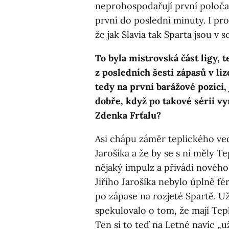
neprohospodařují první poločas
první do poslední minuty. I pro
že jak Slavia tak Sparta jsou v
To byla mistrovská část ligy, 
z posledních šesti zápasů v liz
tedy na první barážové pozici,
dobře, když po takové sérii v
Zdenka Frťalu?
Asi chápu záměr teplického ved
Jarošíka a že by se s ní měly Te
nějaký impulz a přivádí nového
Jiřího Jarošíka nebylo úplně f
po zápase na rozjeté Spartě. U
spekulovalo o tom, že mají Tep
Ten si to teď na Letné navíc „u