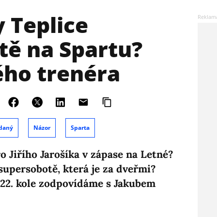
y Teplice
ště na Spartu?
ého trenéra
daný
Názor
Sparta
o Jiřího Jarošíka v zápase na Letné?
supersobotě, která je za dveřmi?
 22. kole zodpovídáme s Jakubem