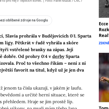
je to pro něj v Teplicích konec.
Foto: Pavel Mazáč / CNC /
ezi oblíbené zdroje na Googlu
Ecce
Rozk
Real
í, Slavia prohrála v Budějovicích 0:1. Sparta
 ligy. Pětkrát v řadě vyhrála a skóre
ZDEN
tyři vstřelené branky na zápas. Její
ně dobře. Od prohry 0:4 v
derby
Sparta
zovala. Proč to všechno říkám – není z ní
větší favorit na titul, když už je jen dva
jenom ta čísla ukazují, v jakém je laufu.
ebevědomí a určité herní situace, které se
 s přehledem. Hraje se jim prostě líp.
Tomá
 dobré výkony, na mysli mám třeba Jana