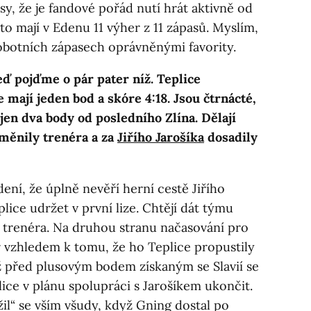
y, že je fandové pořád nutí hrát aktivně od
to mají v Edenu 11 výher z 11 zápasů. Myslím,
 sobotních zápasech oprávněnými favority.
teď pojďme o pár pater níž. Teplice
e mají jeden bod a skóre 4:18. Jsou čtrnácté,
 jen dva body od posledního Zlína. Dělají
yměnily trenéra a za
Jiřího Jarošíka
dosadily
ení, že úplně nevěří herní cestě Jiřího
plice udržet v první lize. Chtějí dát týmu
 trenéra. Na druhou stranu načasování pro
ér vzhledem k tomu, že ho Teplice propustily
ž před plusovým bodem získaným se Slavií se
lice v plánu spolupráci s Jarošíkem ukončit.
žil“ se vším všudy, když Gning dostal po