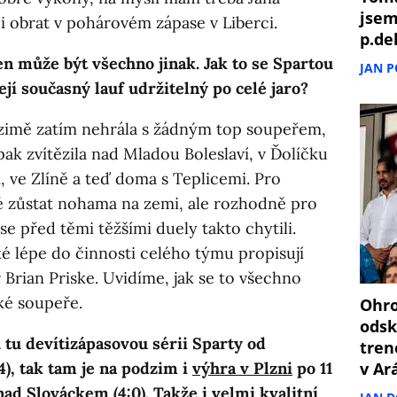
jsem
 i obrat v pohárovém zápase v Liberci.
p.de
den může být všechno jinak. Jak to se Spartou
JAN 
 její současný lauf udržitelný po celé jaro?
v zimě zatím nehrála s žádným top soupeřem,
ak zvítězila nad Mladou Boleslaví, v Ďolíčku
 ve Zlíně a teď doma s Teplicemi. Pro
é zůstat nohama na zemi, ale rozhodně pro
e před těmi těžšími duely takto chytili.
ké lépe do činnosti celého týmu propisují
 Brian Priske. Uvidíme, jak se to všechno
žké soupeře.
Ohro
odsk
 tu devítizápasovou sérii Sparty od
tren
4), tak tam je na podzim i
výhra v Plzni
po 11
v Ar
 nad Slováckem (4:0). Takže i velmi kvalitní