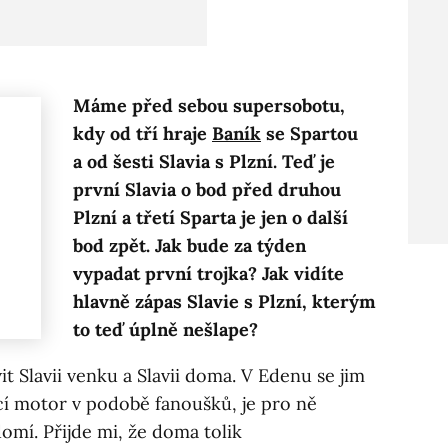
Máme před sebou supersobotu,
kdy od tří hraje
Baník
se Spartou
a od šesti Slavia s Plzní. Teď je
první Slavia o bod před druhou
Plzní a třetí Sparta je jen o další
bod zpět. Jak bude za týden
vypadat první trojka? Jak vidíte
hlavně zápas Slavie s Plzní, kterým
to teď úplně nešlape?
t Slavii venku a Slavii doma. V Edenu se jim
ací motor v podobě fanoušků, je pro ně
omí. Přijde mi, že doma tolik