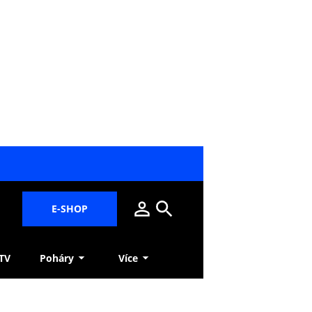
E-SHOP
 TV
Poháry
Více