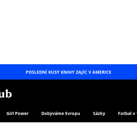
POSLEDNÍ KUSY KNIHY ZAJÍC V AMERICE
LETNÍ
SPECIÁL
Girl Power
Dobýváme Evropu
Sázky
Fotbal v