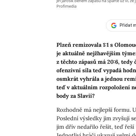
Jiří Jarošík během zápasu na Spartě už ví, že 
Profimedia
Přidat m
Plzeň remizovala 1:1 s Olomouc
je aktuálně nejžhavějším týmem
z těchto zápasů má 20:6, tedy č
ofenzivní síla teď vypadá hod
osmkrát vyhrála a jednou remi
teď v aktuálním rozpoložení nej
body za Slavií?
Rozhodně má nejlepší formu. Už 
Poslední výsledky jim zvyšují s
jim dřív nedařilo řešit, teď řeší
Jednotliví hráči ukazují velmi