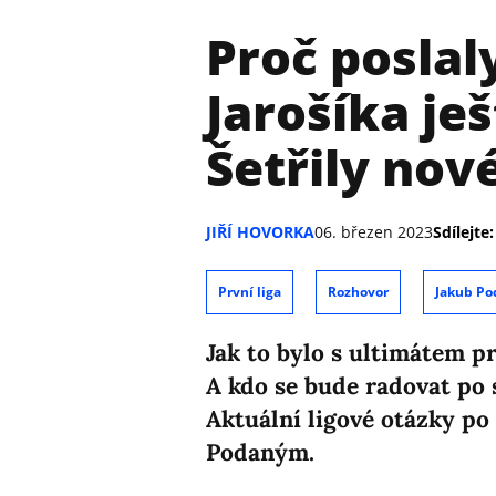
Proč poslal
Jarošíka je
Šetřily nov
JIŘÍ HOVORKA
06. březen 2023
Sdílejte:
První liga
Rozhovor
Jakub Po
Jak to bylo s ultimátem pr
A kdo se bude radovat po 
Aktuální ligové otázky po
Podaným.