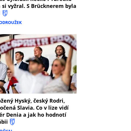
 si vyžral. S Brücknerem byla
l
PODROUŽEK
8
žený Hyský, český Rodri,
očená Slavia. Co v lize vidí
ér Denia a jak ho hodnotí
ábii