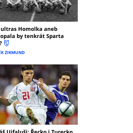
 ultras Homolka aneb
opala by tenkrát Sparta
?
ĚK ZIKMUND
š Ujfaluši: Řecko i Turecko