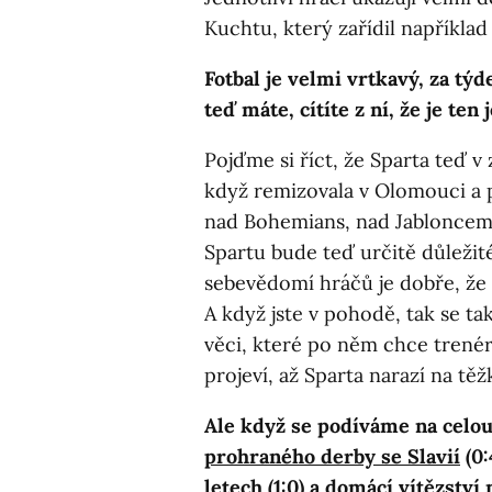
Kuchtu, který zařídil například
Fotbal je velmi vrtkavý, za tý
teď máte, cítíte z ní, že je ten
Pojďme si říct, že Sparta teď 
když remizovala v Olomouci a p
nad Bohemians, nad Jabloncem,
Spartu bude teď určitě důležit
sebevědomí hráčů je dobře, že s
A když jste v pohodě, tak se ta
věci, které po něm chce trenér
projeví, až Sparta narazí na tě
Ale když se podíváme na celou
prohraného derby se Slavií
(0:
letech (1:0) a domácí vítězství