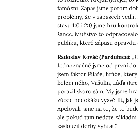
famózní. Zápas jsme potom dobř
problémy, že v zápasech vedli, 
stavu 1:0 i 2:0 jsme hru kontro
šance. Mužstvo to odpracovalo.
publiku, které zápasu opravdu 
Radoslav Kováč (Pardubice):
„O
Jednoznačně jsme od první do p
jsem faktor Pilaře, hráče, který
kolem něho, Vašulín, Láďa (Krejč
porazil skoro sám. My jsme hrá
vůbec nedokážu vysvětlit, jak js
Apelovali jsme na to, že to bud
ale pokud tam nedáte základní 
zasloužil derby vyhrát.“