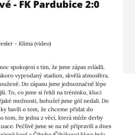
vé - FK Pardubice 2:0
esler - Klíma (video)
oc spokojení s tím, že jsme zápas zvládli.
 skoro vyprodaný stadion, skvělá atmosféra.
slouženě. Do zápasu jsme jednoznačně lépe
ší. To, co jsme si řekli na tréninku, kluci
 nějaké možnosti, bohužel jsme gól nedali. Do
ky bavili o tom, že chceme přidat do
u o tom, že jedna z věcí, která může derby
uace. Pečlivě jsme se na ně připravili a dnes
 krásně kopl a Čihyho (Čihákova) hlava byla