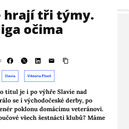
e hrají tři týmy.
liga očima
:
Slavia
Viktoria Plzeň
o titul je i po výhře Slavie nad
rálo se i východočeské derby, po
trenér poklonu domácímu veteránovi.
i koučové všech šestnácti klubů? Máme