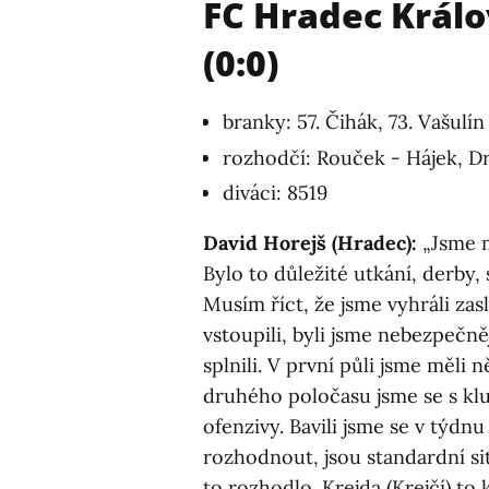
FC Hradec Králo
(0:0)
branky: 57. Čihák, 73. Vašulín
rozhodčí: Rouček - Hájek, Dr
diváci: 8519
David Horejš (Hradec):
„Jsme m
Bylo to důležité utkání, derby,
Musím říct, že jsme vyhráli za
vstoupili, byli jsme nebezpečněj
splnili. V první půli jsme měli
druhého poločasu jsme se s klu
ofenzivy. Bavili jsme se v týdn
rozhodnout, jsou standardní sit
to rozhodlo. Krejda (Krejčí) to