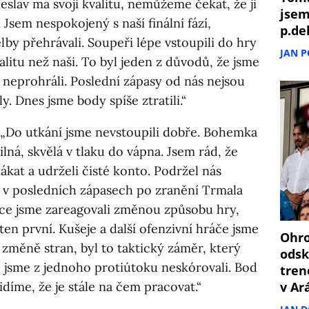
leslav má svoji kvalitu, nemůžeme čekat, že ji
jsem
 Jsem nespokojený s naší finální fází,
p.de
lby přehrávali. Soupeři lépe vstoupili do hry
JAN 
kvalitu než naši. To byl jeden z důvodů, že jsme
ě neprohráli. Poslední zápasy od nás nejsou
. Dnes jsme body spíše ztratili.“
„Do utkání jsme nevstoupili dobře. Bohemka
ilná, skvělá v tlaku do vápna. Jsem rád, že
ákat a udrželi čisté konto. Podržel nás
o v posledních zápasech po zranění Trmala
vce jsme zareagovali změnou způsobu hry,
en první. Kušeje a další ofenzivní hráče jsme
Ohro
po změně stran, byl to taktický záměr, který
odsk
e jsme z jednoho protiútoku neskórovali. Bod
tren
v Ar
díme, že je stále na čem pracovat.“