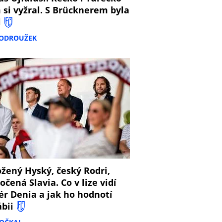
 si vyžral. S Brücknerem byla
l
PODROUŽEK
8
žený Hyský, český Rodri,
očená Slavia. Co v lize vidí
ér Denia a jak ho hodnotí
ábii