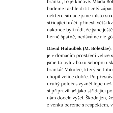
branku, to je klíčové. Mladá Bo
budeme takhle drtit celý zápas.
některé situace jsme místo stře
střídající hráči, přinesli větší 
nakonec byli rádi, že jsme ješt
herně špatné, nedáváme ale góly
David Holoubek (M. Boleslav):
je v domácím prostředí velice s
jsme to byli v boxu schopni usk
brankář Mikulec, který se toh
chopil velice dobře. Po přestá
druhý poločas vyzněl lépe než t
si připravili až jako střídající 
nám docela vyšel. Škoda jen, ž
z venku bereme s respektem, vi