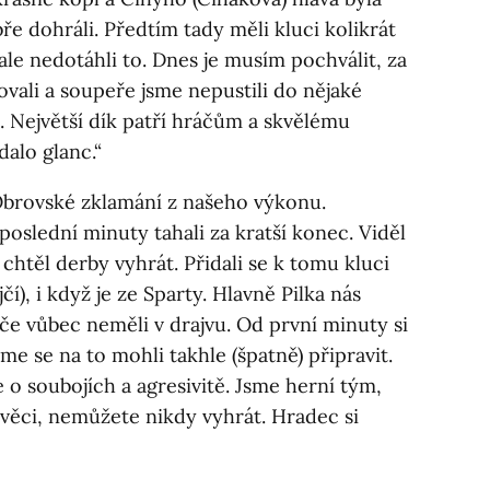
e dohráli. Předtím tady měli kluci kolikrát
ale nedotáhli to. Dnes je musím pochválit, za
lovali a soupeře jsme nepustili do nějaké
 Největší dík patří hráčům a skvělému
dalo glanc.“
brovské zklamání z našeho výkonu.
oslední minuty tahali za kratší konec. Viděl
 chtěl derby vyhrát. Přidali se k tomu kluci
í), i když je ze Sparty. Hlavně Pilka nás
če vůbec neměli v drajvu. Od první minuty si
me se na to mohli takhle (špatně) připravit.
e o soubojích a agresivitě. Jsme herní tým,
věci, nemůžete nikdy vyhrát. Hradec si