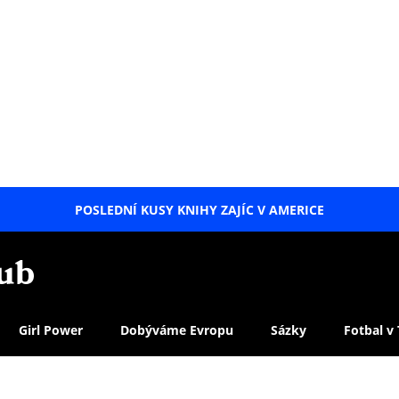
POSLEDNÍ KUSY KNIHY ZAJÍC V AMERICE
LETNÍ
SPECIÁL
Girl Power
Dobýváme Evropu
Sázky
Fotbal v