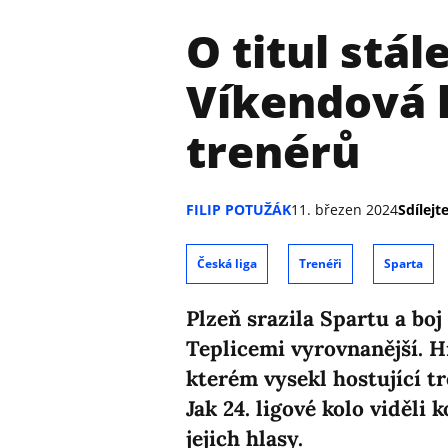
O titul stál
Víkendová 
trenérů
FILIP POTUŽÁK
11. březen 2024
Sdílejte
Česká liga
Trenéři
Sparta
Plzeň srazila Spartu a boj 
Teplicemi vyrovnanější. H
kterém vysekl hostující 
Jak 24. ligové kolo viděl
jejich hlasy.