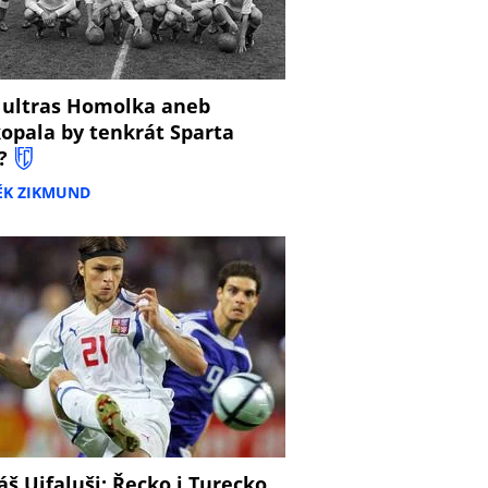
 ultras Homolka aneb
opala by tenkrát Sparta
?
ĚK ZIKMUND
š Ujfaluši: Řecko i Turecko