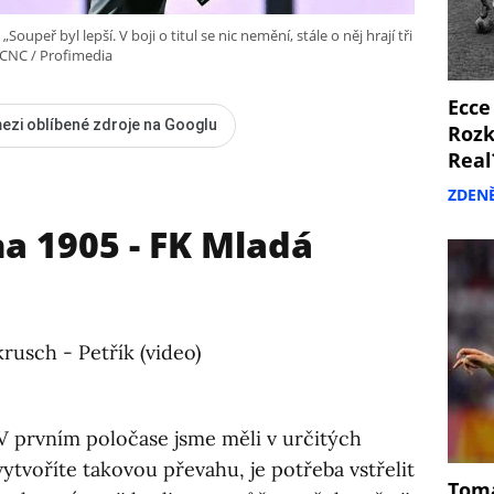
oupeř byl lepší. V boji o titul se nic nemění, stále o něj hrají tři
 CNC / Profimedia
Ecce
ezi oblíbené zdroje na Googlu
Rozk
Real
ZDEN
a 1905 - FK Mladá
rusch - Petřík (video)
V prvním poločase jsme měli v určitých
 vytvoříte takovou převahu, je potřeba vstřelit
Tomá