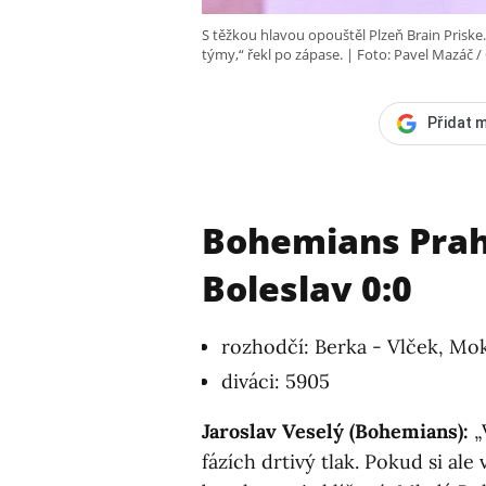
S těžkou hlavou opouštěl Plzeň Brain Priske. „S
týmy,“ řekl po zápase.
Foto: Pavel Mazáč /
Přidat m
Bohemians Prah
Boleslav 0:0
rozhodčí: Berka - Vlček, Mok
diváci: 5905
Jaroslav Veselý (Bohemians):
„
fázích drtivý tlak. Pokud si ale