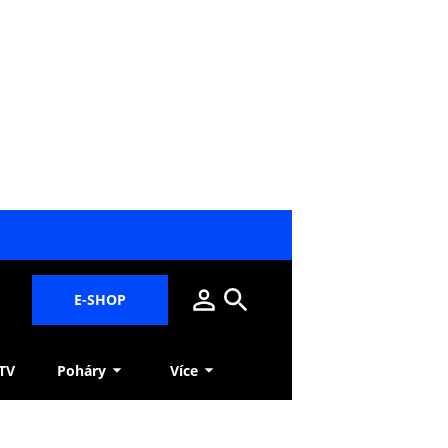
E-SHOP
 TV
Poháry
Více