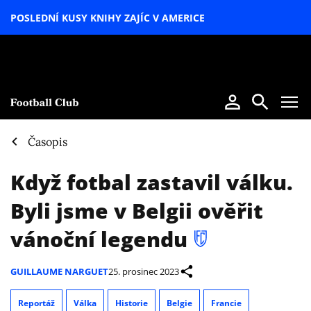
POSLEDNÍ KUSY KNIHY ZAJÍC V AMERICE
LETNÍ
SPECIÁL
Časopis
Když fotbal zastavil válku.
Byli jsme v Belgii ověřit
vánoční legendu
GUILLAUME NARGUET
25. prosinec 2023
Reportáž
Válka
Historie
Belgie
Francie