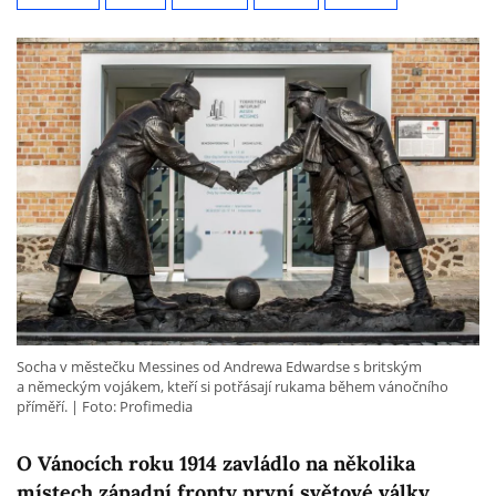
Socha v městečku Messines od Andrewa Edwardse s britským
a německým vojákem, kteří si potřásají rukama během vánočního
příměří.
Foto: Profimedia
O Vánocích roku 1914 zavládlo na několika
místech západní fronty první světové války