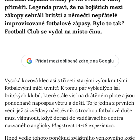
příměří. Legenda praví, že na bojištích mezi
zákopy sehráli britští a němečtí nepřátelé
improvizované fotbalové zápasy. Bylo to tak?
Football Club se vydal na místo činu.
Přidat mezi oblíbené zdroje na Googlu
Vysoká kovová klec asi s třiceti starými vyfouknutými
fotbalovými míči uvnitř. K tomu pár vybledlých šál
britských klubů, které stále visí na drátěném plotě a jsou
ponechané napospas větru a dešti. To je jedna z prvních
věcí, jež si zvědavý návštěvník s trochou fotbalové duše
musí všimnout, když dorazí do vzdělávacího centra
nazvaného anglicky
Plugstreet 14-18 experience
.
Hned vedle tohoto poněkud zvláštního venkovního koše