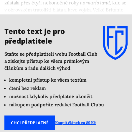
zůstala přes čtyři nekonečné roky
no man’s land
, kde se
v obrovském tratolišti bláta a krve vojska Velké Británie,
Francie, Belgie a Spojených států amerických střetla
s nepřítelem z Německé říše.
Tento text je pro
předplatitele
Staňte se předplatiteli webu Football Club
a získejte přístup ke všem prémiovým
článkům a řadu dalších výhod:
kompletní přístup ke všem textům
čtení bez reklam
možnost kdykoliv předplatné ukončit
nákupem podpoříte redakci Football Clubu
CHCI PŘEDPLATNÉ
Koupit článek za 89 Kč