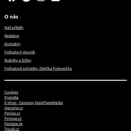
O nás
Náš příběh
Redakce
Kontakty
Fotbalový slovník
Rubriky a štítky
Fotbalové pohádky Zdeňka Folprechta
Cookies
Pravidla
E-shop - časopisy NextPageMedia
Heroine.cz
Peníze.cz
Finmag.cz
Peniaze.sk
Tiscali.cz