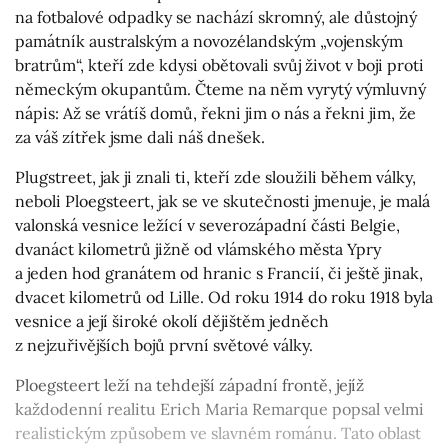
na fotbalové odpadky se nachází skromný, ale důstojný
památník australským a novozélandským „vojenským
bratrům“, kteří zde kdysi obětovali svůj život v boji proti
německým okupantům. Čteme na něm vyrytý výmluvný
nápis: Až se vrátíš domů, řekni jim o nás a řekni jim, že
za váš zítřek jsme dali náš dnešek.
Plugstreet, jak ji znali ti, kteří zde sloužili během války,
neboli Ploegsteert, jak se ve skutečnosti jmenuje, je malá
valonská vesnice ležící v severozápadní části Belgie,
dvanáct kilometrů jižně od vlámského města Ypry
a jeden hod granátem od hranic s Francií, či ještě jinak,
dvacet kilometrů od Lille. Od roku 1914 do roku 1918 byla
vesnice a její široké okolí dějištěm jedněch
z nejzuřivějších bojů první světové války.
Ploegsteert leží na tehdejší západní frontě, jejíž
každodenní realitu Erich Maria Remarque popsal velmi
realistickým způsobem ve slavném románu. Tato oblast