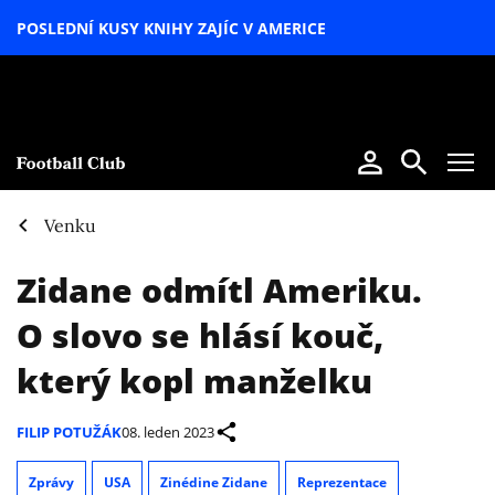
POSLEDNÍ KUSY KNIHY ZAJÍC V AMERICE
LETNÍ
SPECIÁL
Venku
Zidane odmítl Ameriku.
O slovo se hlásí kouč,
který kopl manželku
FILIP POTUŽÁK
08. leden 2023
Zprávy
USA
Zinédine Zidane
Reprezentace