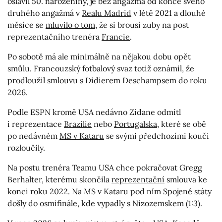
oslavil 50. narozeniny, je bez angažmá od konce svého
druhého angažmá v
Realu Madrid
v létě 2021 a dlouhé
měsíce se
mluvilo o tom
, že si brousí zuby na post
reprezentačního trenéra
Francie
.
Po sobotě má ale minimálně na nějakou dobu opět
smůlu. Francouzský fotbalový svaz totiž oznámil, že
prodloužil smlouvu s Didierem Deschampsem do roku
2026.
Podle ESPN kromě USA nedávno Zidane odmítl
i reprezentace
Brazílie
nebo
Portugalska
, které se obě
po nedávném
MS v Kataru
se svými předchozími kouči
rozloučily.
Na postu trenéra Teamu USA chce pokračovat Gregg
Berhalter, kterému skončila
reprezentační
smlouva ke
konci roku 2022. Na MS v Kataru pod ním Spojené státy
došly do osmifinále, kde vypadly s Nizozemskem (1:3).