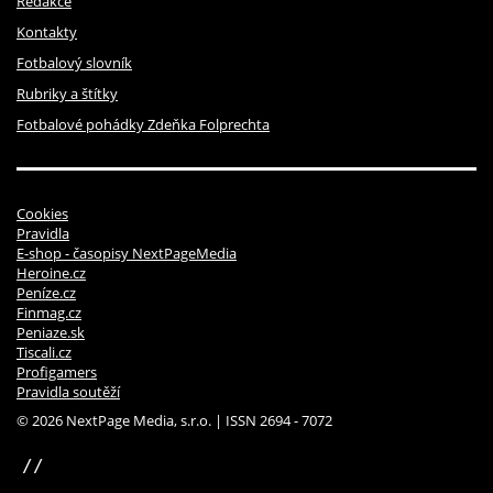
Redakce
Kontakty
Fotbalový slovník
Rubriky a štítky
Fotbalové pohádky Zdeňka Folprechta
Cookies
Pravidla
E-shop - časopisy NextPageMedia
Heroine.cz
Peníze.cz
Finmag.cz
Peniaze.sk
Tiscali.cz
Profigamers
Pravidla soutěží
© 2026 NextPage Media, s.r.o. | ISSN 2694 - 7072
sinfin.digital