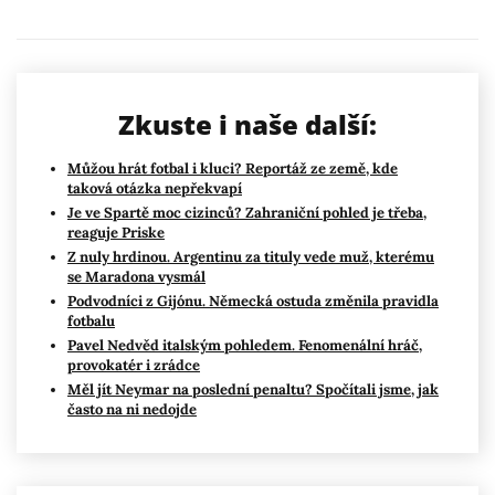
Zkuste i naše další:
Můžou hrát fotbal i kluci? Reportáž ze země, kde
taková otázka nepřekvapí
Je ve Spartě moc cizinců? Zahraniční pohled je třeba,
reaguje Priske
Z nuly hrdinou. Argentinu za tituly vede muž, kterému
se Maradona vysmál
Podvodníci z Gijónu. Německá ostuda změnila pravidla
fotbalu
Pavel Nedvěd italským pohledem. Fenomenální hráč,
provokatér i zrádce
Měl jít Neymar na poslední penaltu? Spočítali jsme, jak
často na ni nedojde