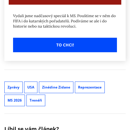
Vydali jsme nadčasový speciál k MS. Pouštíme se v něm do
FIFA i do katarských pořadatelů. Podíváme se ale i do
historie nebo na taktickou revoluci.
TO CHCI!
Zprávy
USA
Zinédine Zidane
Reprezentace
MS 2026
Trenéři
Líbil se vám článek?