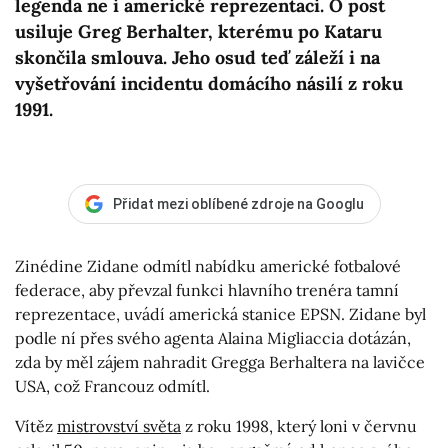
legenda ne i americké reprezentaci. O post
usiluje Greg Berhalter, kterému po Kataru
skončila smlouva. Jeho osud teď záleží i na
vyšetřování incidentu domácího násilí z roku
1991.
Přidat mezi oblíbené zdroje na Googlu
Zinédine Zidane odmítl nabídku americké fotbalové
federace, aby převzal funkci hlavního trenéra tamní
reprezentace, uvádí americká stanice EPSN. Zidane byl
podle ní přes svého agenta Alaina Migliaccia dotázán,
zda by měl zájem nahradit Gregga Berhaltera na lavičce
USA, což Francouz odmítl.
Vítěz
mistrovství světa
z roku 1998, který loni v červnu