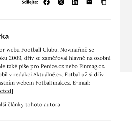
Sdílejte:
rka
tor webu Football Clubu. Novinařině se
oku 2009, dřív se zaměřoval hlavně na osobní
ále také píše pro Peníze.cz nebo Finmag.cz.
obil v redakci Aktuálně.cz. Fotbal už si dřív
astním webem FotbalJinak.cz. E-mail:
ected]
lší články tohoto autora