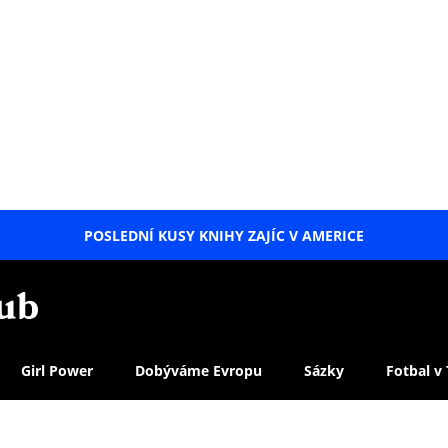
POSLEDNÍ KUSY KNIHY ZAJÍC V AMERICE
LETNÍ
SPECIÁL
Girl Power
Dobýváme Evropu
Sázky
Fotbal v