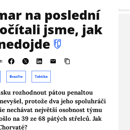
mar na poslední
očítali jsme, jak
 nedojde
e:
Brazílie
Taktika
tsku rozhodnout pátou penaltou
 nevyšel, protože dva jeho spoluhráči
gie nechávat největší osobnost týmu
šlo na 39 ze 68 pátých střelců. Jak
 Chorvaté?