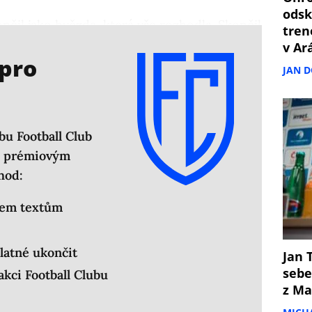
odsk
čil jako hvězda, která vše rozhodla. Skončil
tren
em v
reprezentaci
.
v Ar
 pro
JAN 
bu Football Club
em prémiovým
hod:
šem textům
latné ukončit
Jan T
sebe
kci Football Clubu
z Ma