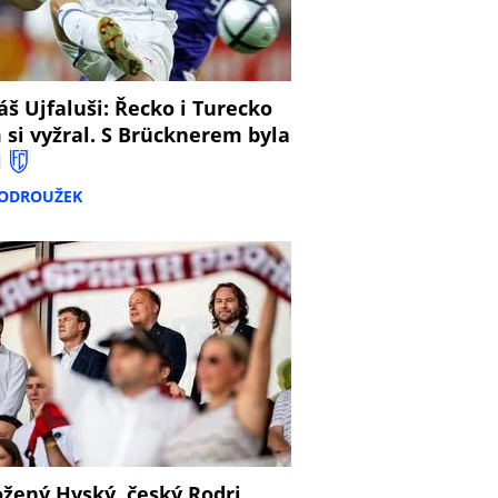
š Ujfaluši: Řecko i Turecko
 si vyžral. S Brücknerem byla
l
PODROUŽEK
žený Hyský, český Rodri,