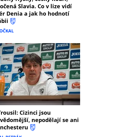
očená Slavia. Co v lize vidí
ér Denia a jak ho hodnotí
ábii
DOČKAL
8
rousil: Cizinci jsou
vědomější, nepodělají se ani
nchesteru