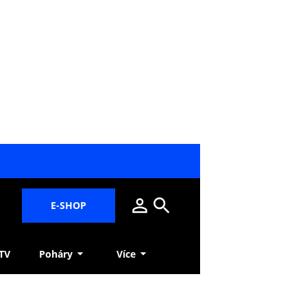
E-SHOP
 TV
Poháry
Více