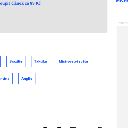
MICH
oupit článek za 89 Kč
Brazílie
Taktika
Mistrovství světa
entina
Anglie