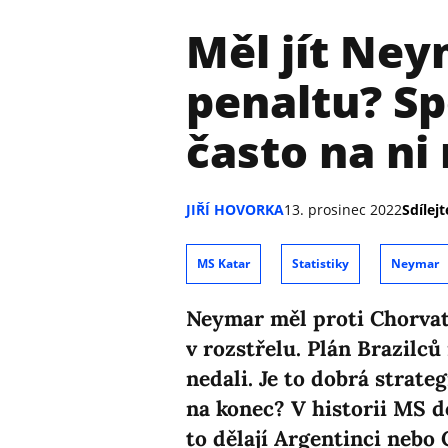
Měl jít Ney
penaltu? Sp
často na ni
JIŘÍ HOVORKA
13. prosinec 2022
Sdílejt
MS Katar
Statistiky
Neymar
Neymar měl proti Chorva
v rozstřelu. Plán Brazilců
nedali. Je to dobrá strate
na konec? V historii MS do
to dělají Argentinci nebo