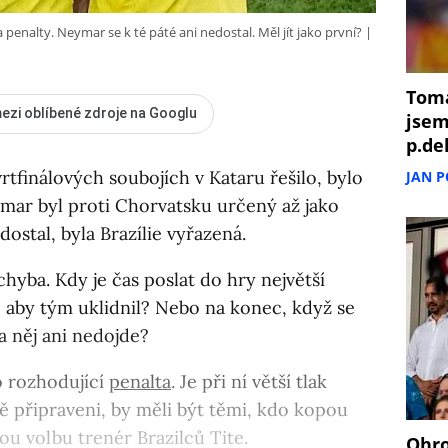
Na penalty. Neymar se k té páté ani nedostal. Měl jít jako první?
Tomá
ezi oblíbené zdroje na Googlu
jsem
p.de
rtfinálových soubojích v Kataru řešilo, bylo
JAN 
ymar byl proti Chorvatsku určený až jako
dostal, byla Brazílie vyřazená.
hyba. Kdy je čas poslat do hry největší
 aby tým uklidnil? Nebo na konec, když se
na něj ani nedojde?
o rozhodující
penalta
. Je při ní větší tlak
ně připraveni, by měli být těmi, kdo kopou
ou volbu trenér Brazilců Tite.
Ohro