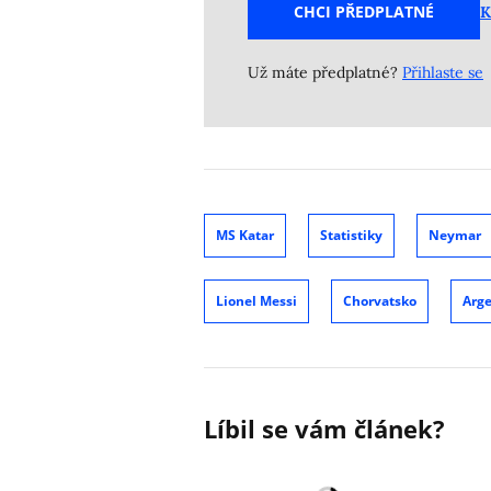
CHCI PŘEDPLATNÉ
K
Už máte předplatné?
Přihlaste se
MS Katar
Statistiky
Neymar
Lionel Messi
Chorvatsko
Arg
Líbil se vám článek?