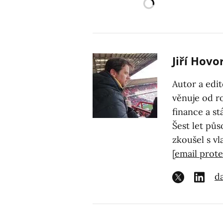
Jiří Hovo
Autor a edi
věnuje od r
finance a st
Šest let půs
zkoušel s vl
[email prot
da