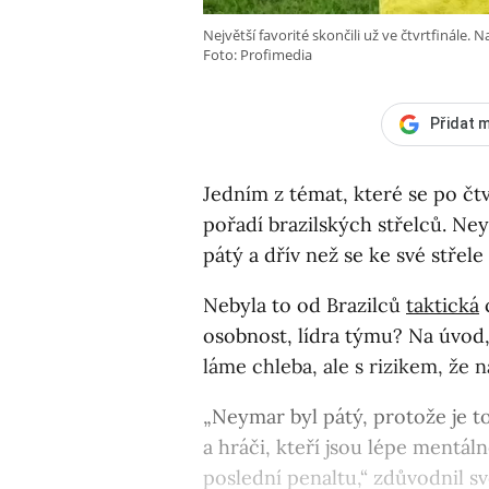
Největší favorité skončili už ve čtvrtfinále. 
Foto: Profimedia
Přidat m
Jedním z témat, které se po čtv
pořadí brazilských střelců. Ne
pátý a dřív než se ke své střele 
Nebyla to od Brazilců
taktická
c
osobnost, lídra týmu? Na úvod,
láme chleba, ale s rizikem, že 
„Neymar byl pátý, protože je t
a hráči, kteří jsou lépe mentál
poslední penaltu,“ zdůvodnil sv