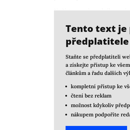
Na Neymara ale nedošlo a nekon
v slzách a s úvahami nad konc
Tento text je
předplatitele
Staňte se předplatiteli we
a získejte přístup ke vš
článkům a řadu dalších vý
kompletní přístup ke v
čtení bez reklam
možnost kdykoliv předp
nákupem podpoříte reda