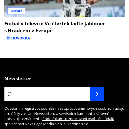
Televize
Fotbal v televizi: Ve čtvrtek laďte Jablonec
s Hradcem v Evropě
JIŘÍ HOVORKA
Newsletter
Odesláním registrace souhlasím se zpracováním svých osobních údajů
pro účely zasílání Newsletteru a servisních kampaní a zároveň
potvrzuji seznámení s
Podmínkami o zpracování osobních údajů
společností Next Page Media s.r.o. a Heroine s.r.o.