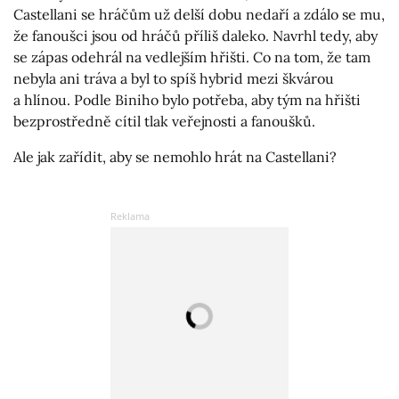
Castellani se hráčům už delší dobu nedaří a zdálo se mu,
že fanoušci jsou od hráčů příliš daleko. Navrhl tedy, aby
se zápas odehrál na vedlejším hřišti. Co na tom, že tam
nebyla ani tráva a byl to spíš hybrid mezi škvárou
a hlínou. Podle Biniho bylo potřeba, aby tým na hřišti
bezprostředně cítil tlak veřejnosti a fanoušků.
Ale jak zařídit, aby se nemohlo hrát na Castellani?