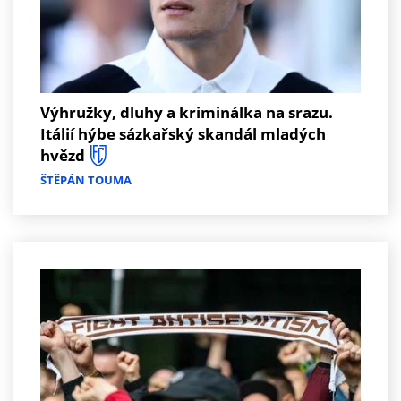
Výhružky, dluhy a kriminálka na srazu.
Itálií hýbe sázkařský skandál mladých
hvězd
ŠTĚPÁN TOUMA