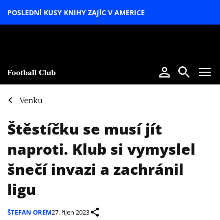
POSLEDNÍ KUSY KNIHY ZAJÍC V AMERICE
LETNÍ
SPECIÁL
Venku
Štěstíčku se musí jít
naproti. Klub si vymyslel
šnečí invazi a zachránil
ligu
ŠTEFAN OREM
27. říjen 2023