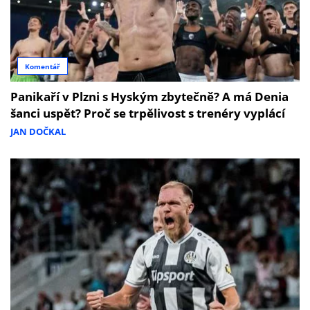
Komentář
Panikaří v Plzni s Hyským zbytečně? A má Denia
šanci uspět? Proč se trpělivost s trenéry vyplácí
JAN DOČKAL