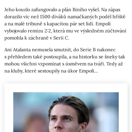
Jeho kouzlo zafungovalo a plán Biniho vyšel. Na zápas
dorazilo víc než 1500 diváků namačkaných podél hřiště
a na malé tribuně s kapacitou pár set lidí. Empoli
vybojovalo remízu 2:2, která mu ve výsledném zúčtování
pomohla k záchraně v Serii C.
Ani Atalanta nemusela smutnit, do Serie B nakonec
s přehledem také postoupila, a na historku se šneky tak
mohou všichni vzpomínat s úsměvem na tváři. Tedy až
na kluby, které sestoupily na úkor Empoli…