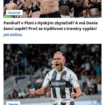
Komentář
Panikaří v Plzni s Hyským zbytečně? A má Denia
šanci uspět? Proč se trpělivost s trenéry vyplácí
JAN DOČKAL
Televize