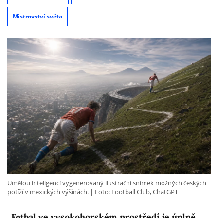
Mistrovství světa
Umělou inteligencí vygenerovaný ilustrační snímek možných českých
potíží v mexických výšinách.
Foto: Football Club, ChatGPT
„Fotbal ve vysokohorském prostředí je úplně