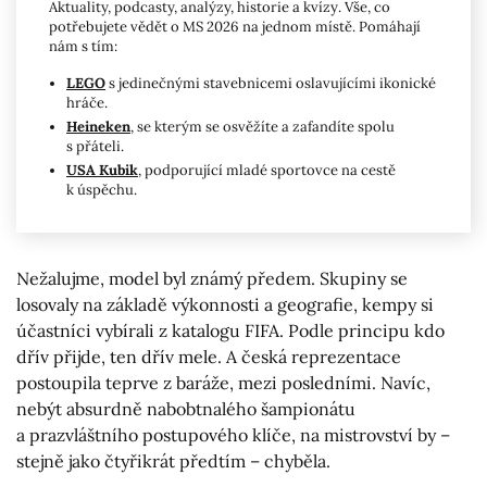
Aktuality, podcasty, analýzy, historie a kvízy. Vše, co
potřebujete vědět o MS 2026 na jednom místě. Pomáhají
nám s tím:
LEGO
s jedinečnými stavebnicemi oslavujícími ikonické
hráče.
Heineken
, se kterým se osvěžíte a zafandíte spolu
s přáteli.
USA Kubik
, podporující mladé sportovce na cestě
k úspěchu.
Nežalujme, model byl známý předem. Skupiny se
losovaly na základě výkonnosti a geografie, kempy si
účastníci vybírali z katalogu FIFA. Podle principu kdo
dřív přijde, ten dřív mele. A česká reprezentace
postoupila teprve z baráže, mezi posledními. Navíc,
nebýt absurdně nabobtnalého šampionátu
a prazvláštního postupového klíče, na mistrovství by –
stejně jako čtyřikrát předtím – chyběla.