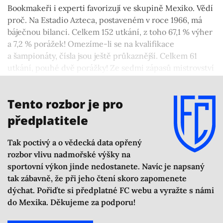
Bookmakeři i experti favorizují ve skupině Mexiko. Vědí
proč. Na Estadio Azteca, postaveném v roce 1966, má
báječnou bilanci. Celkem 152 utkání, z toho 67,1 % výher
a 7,2 % porážek! Omezíme-li se na kvalifikace
a šampionáty, čísla jsou ještě průkaznější. Celkem 61
utkání, pouhé dvě porážky! Ze sedmi zápasů mistrovství
světa, které tam sehráli, pět vyhráli. Dvakrát remizovali.
Nikdy neprohráli!
Tento rozbor je pro
předplatitele
Tak poctivý a o vědecká data opřený
rozbor vlivu nadmořské výšky na
sportovní výkon jinde nedostanete. Navíc je napsaný
tak zábavně, že při jeho čtení skoro zapomenete
dýchat. Pořiďte si předplatné FC webu a vyražte s námi
do Mexika. Děkujeme za podporu!