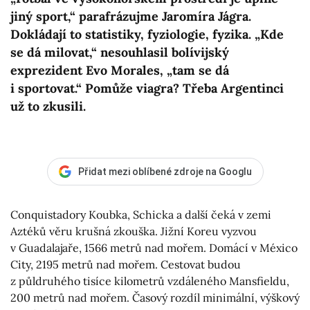
jiný sport,“ parafrázujme Jaromíra Jágra.
Dokládají to statistiky, fyziologie, fyzika. „Kde
se dá milovat,“ nesouhlasil bolívijský
exprezident Evo Morales, „tam se dá
i sportovat.“ Pomůže viagra? Třeba Argentinci
už to zkusili.
Přidat mezi oblíbené zdroje na Googlu
Conquistadory Koubka, Schicka a další čeká v zemi
Aztéků věru krušná zkouška. Jižní Koreu vyzvou
v Guadalajaře, 1566 metrů nad mořem. Domácí v México
City, 2195 metrů nad mořem. Cestovat budou
z půldruhého tisíce kilometrů vzdáleného Mansfieldu,
200 metrů nad mořem. Časový rozdíl minimální, výškový