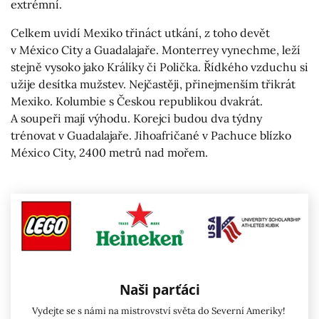
extrémní.
Celkem uvidí Mexiko třináct utkání, z toho devět
v México City a Guadalajaře. Monterrey vynechme, leží
stejně vysoko jako Králíky či Polička. Řídkého vzduchu si
užije desítka mužstev. Nejčastěji, přinejmenším třikrát
Mexiko. Kolumbie s Českou republikou dvakrát.
A soupeři mají výhodu. Korejci budou dva týdny
trénovat v Guadalajaře. Jihoafričané v Pachuce blízko
México City, 2400 metrů nad mořem.
Naši parťáci
Vydejte se s námi na mistrovství světa do Severní Ameriky!