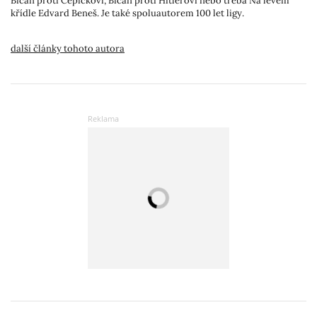
Bican proti Čepičkovi, Bican proti Hitlerovi nebo třeba Na levém
křídle Edvard Beneš. Je také spoluautorem 100 let ligy.
další články tohoto autora