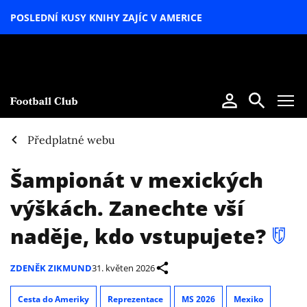
POSLEDNÍ KUSY KNIHY ZAJÍC V AMERICE
LETNÍ
SPECIÁL
Předplatné webu
Šampionát v mexických
výškách. Zanechte vší
naděje, kdo vstupujete?
ZDENĚK ZIKMUND
31. květen 2026
Cesta do Ameriky
Reprezentace
MS 2026
Mexiko