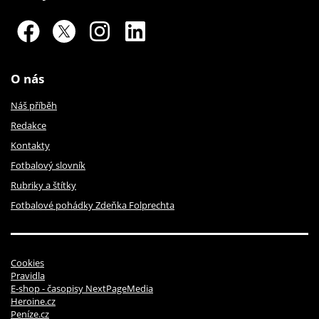
O nás
Náš příběh
Redakce
Kontakty
Fotbalový slovník
Rubriky a štítky
Fotbalové pohádky Zdeňka Folprechta
Cookies
Pravidla
E-shop - časopisy NextPageMedia
Heroine.cz
Peníze.cz