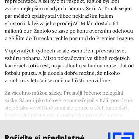
reprezentace. A šel by z ní respekt. Fagioli byl loni
zvolen nejlepším mladým hráčem v Serii A. Tonali se jen
pár měsíců zpátky stal vůbec nejdražším Italem
v historii, když za jeho prodej AC Milán dostalo 64
milionů eur. Zaniolo se zase po kontroverzním odchodu
z AS Řím do Turecka rychle posunul do Premier League.
V uplynulých týdnech se ale všem třem převrátil svět
vzhůru nohama. Místo pokračování ve slibně rozjetých
kariérách totiž řeší, na jak dlouho si budou muset dát od
fotbalu pauzu. A je docela dobře možné, že nikoho
z nich už v letošní sezoně na hřišti neuvidíme.
Za všechno můžou sázky. Přesněji řečeno: nelegální
sázky. Sázení jako takové je samozřejmě v Itálii povolené,
stejně jako ve většině zemí ale pouze u těch kanceláří,
které splní přísné státní podmínky pro zisk licence.
Sázení či hraní kasino her u nelegálních poskytovatelů
znamená porušení zákona a většinou peněžitý trest.
Pořiďte si předplatné