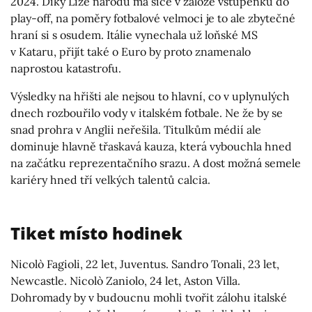
2024. Díky Lize národů má sice v záloze vstupenku do
play-off, na poměry fotbalové velmoci je to ale zbytečné
hraní si s osudem. Itálie vynechala už loňské MS
v Kataru, přijít také o Euro by proto znamenalo
naprostou katastrofu.
Výsledky na hřišti ale nejsou to hlavní, co v uplynulých
dnech rozbouřilo vody v italském fotbale. Ne že by se
snad prohra v Anglii neřešila. Titulkům médií ale
dominuje hlavně třaskavá kauza, která vybouchla hned
na začátku reprezentačního srazu. A dost možná semele
kariéry hned tří velkých talentů calcia.
Tiket místo hodinek
Nicolò Fagioli, 22 let, Juventus. Sandro Tonali, 23 let,
Newcastle. Nicolò Zaniolo, 24 let, Aston Villa.
Dohromady by v budoucnu mohli tvořit zálohu italské