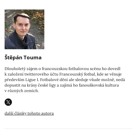
Štěpán Touma
Dlouholetý zájem o francouzskou fotbalovou scénu ho dovedl
k založení twitterového účtu Francouzský fotbal, kde se věnuje
především Ligue 1. Fotbalové dění ale sleduje všude možně, nedá
dopustit na krásy české ligy a zajímá ho fanouškovská kultura
v různých zemích.
další články tohoto autora