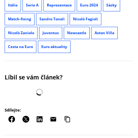
Itálie
Serie A
Reprezentace
Euro 2024
Sázky
Match-fixing
Sandro Tonali
Nicolò Fagioli
Nicolò Zaniolo
Juventus
Newcastle
Aston Villa
Cesta na Euro
Euro aktuality
Líbil se vám článek?
Sdílejte: