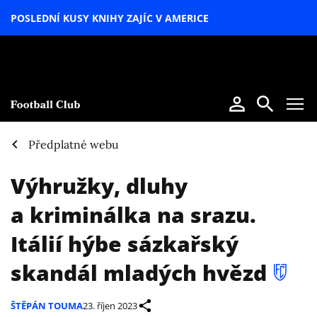
POSLEDNÍ KUSY KNIHY ZAJÍC V AMERICE
LETNÍ
SPECIÁL
Předplatné webu
Výhružky, dluhy
a kriminálka na srazu.
Itálií hýbe sázkařský
skandál mladých hvězd
ŠTĚPÁN TOUMA
23. říjen 2023