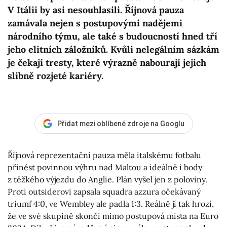
V Itálii by asi nesouhlasili. Říjnová pauza
zamávala nejen s postupovými nadějemi
národního týmu, ale také s budoucností hned tří
jeho elitních záložníků. Kvůli nelegálním sázkám
je čekají tresty, které výrazně nabourají jejich
slibně rozjeté kariéry.
Přidat mezi oblíbené zdroje na Googlu
Říjnová reprezentační pauza měla italskému fotbalu
přinést povinnou výhru nad Maltou a ideálně i body
z těžkého výjezdu do Anglie. Plán vyšel jen z poloviny.
Proti outsiderovi zapsala squadra azzura očekávaný
triumf 4:0, ve Wembley ale padla 1:3. Reálně jí tak hrozí,
že ve své skupině skončí mimo postupová místa na Euro