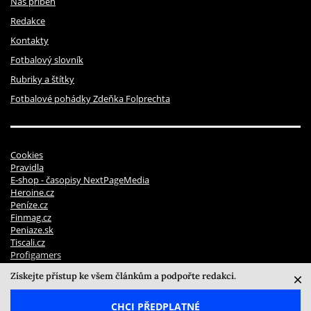
Náš příběh
Redakce
Kontakty
Fotbalový slovník
Rubriky a štítky
Fotbalové pohádky Zdeňka Folprechta
Cookies
Pravidla
E-shop - časopisy NextPageMedia
Heroine.cz
Peníze.cz
Finmag.cz
Peniaze.sk
Tiscali.cz
Profigamers
Pravidla soutěží
Získejte přístup ke všem článkům a podpořte redakci.
© 2026 NextPage Media, s.r.o. | ISSN 2694 - 7072
CHCI PŘEDPLATNÉ