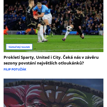
Sázkařský koutek
Prokletí Sparty, United i City. Čeká nás v závěru
sezony povstání největších otloukánků?
FILIP POTUŽÁK