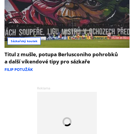
Sázkařský koutek
Titul z mušle, potupa Berlusconiho pohrobků
a další víkendové tipy pro sázkaře
FILIP POTUŽÁK