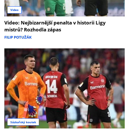
Video
Video: Nejbizarnější penalta v historii Ligy
mistrů? Rozhodla zápas
FILIP POTUŽÁK
Sázkařský koutek