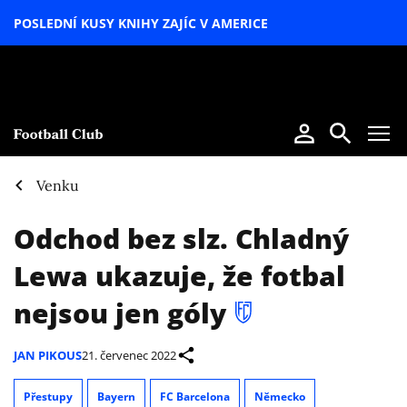
POSLEDNÍ KUSY KNIHY ZAJÍC V AMERICE
LETNÍ
SPECIÁL
Venku
Odchod bez slz. Chladný
Lewa ukazuje, že fotbal
nejsou jen góly
JAN PIKOUS
21. červenec 2022
Přestupy
Bayern
FC Barcelona
Německo