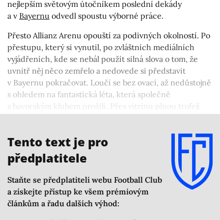
nejlepším světovým útočníkem poslední dekády
a v
Bayernu
odvedl spoustu výborné práce.
Přesto Allianz Arenu opouští za podivných okolností. Po
přestupu, který si vynutil, po zvláštních mediálních
vyjádřeních, kde se nebál použít silná slova o tom, že
uvnitř něj něco zemřelo a nedovede si představit
v Bayernu pokračovat. Loučí se bez ovací, až nedůstojně
s ohledem na fantastická léta, která společně
s bavorským klubem prožili. Přes vitrínu plnou trofejí
a ranec nastřílených branek se totiž miláčkem místních
fanoušků
nikdy nestal.
Tento text je pro
předplatitele
Staňte se předplatiteli webu Football Club
a získejte přístup ke všem prémiovým
článkům a řadu dalších výhod: