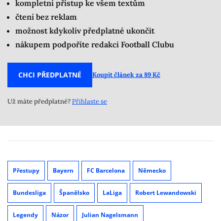
kompletní přístup ke všem textům
čtení bez reklam
možnost kdykoliv předplatné ukončit
nákupem podpoříte redakci Football Clubu
CHCI PŘEDPLATNÉ
Koupit článek za 89 Kč
Už máte předplatné?
Přihlaste se
Přestupy
Bayern
FC Barcelona
Německo
Bundesliga
Španělsko
LaLiga
Robert Lewandowski
Legendy
Názor
Julian Nagelsmann