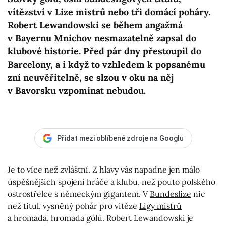
vítězství v Lize mistrů nebo tři domácí poháry.
Robert Lewandowski se během angažmá
v Bayernu Mnichov nesmazatelně zapsal do
klubové historie. Před pár dny přestoupil do
Barcelony, a i když to vzhledem k popsanému
zní neuvěřitelně, se slzou v oku na něj
v Bavorsku vzpomínat nebudou.
Přidat mezi oblíbené zdroje na Googlu
Je to více než zvláštní. Z hlavy vás napadne jen málo
úspěšnějších spojení hráče a klubu, než pouto polského
ostrostřelce s německým gigantem. V
Bundeslize
nic
než titul, vysněný pohár pro vítěze
Ligy mistrů
a hromada, hromada gólů. Robert Lewandowski je