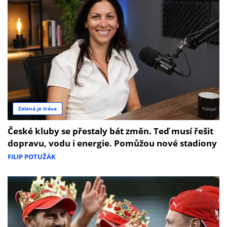
Zelená je tráva
České kluby se přestaly bát změn. Teď musí řešit
dopravu, vodu i energie. Pomůžou nové stadiony
FILIP POTUŽÁK