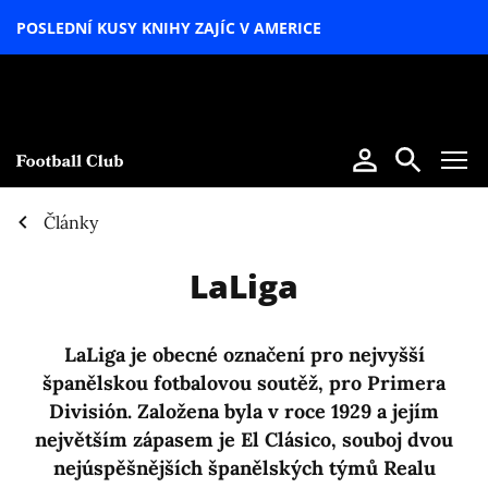
POSLEDNÍ KUSY KNIHY ZAJÍC V AMERICE
LETNÍ
SPECIÁL
Články
LaLiga
LaLiga je obecné označení pro nejvyšší
španělskou fotbalovou soutěž, pro Primera
División. Založena byla v roce 1929 a jejím
největším zápasem je El Clásico, souboj dvou
nejúspěšnějších španělských týmů Realu