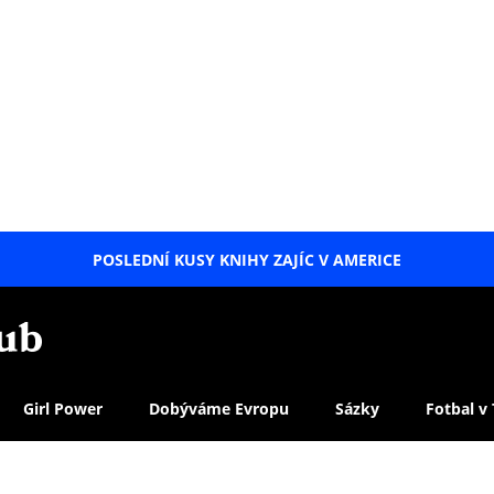
POSLEDNÍ KUSY KNIHY ZAJÍC V AMERICE
LETNÍ
SPECIÁL
Girl Power
Dobýváme Evropu
Sázky
Fotbal v