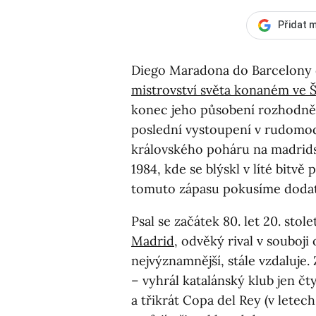
Přidat m
Diego Maradona do Barcelony d
mistrovství světa konaném ve 
konec jeho působení rozhodně n
poslední vystoupení v rudomod
královského poháru na madrid
1984, kde se blýskl v líté bitvě
tomuto zápasu pokusíme dodat
Psal se začátek 80. let 20. stole
Madrid
, odvěký rival v souboji
nejvýznamnější, stále vzdaluje.
– vyhrál katalánský klub jen čty
a třikrát Copa del Rey (v letech