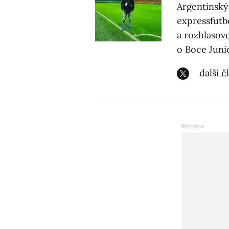
Argentinský
expressfutb
a rozhlasovo
o Boce Juni
další 