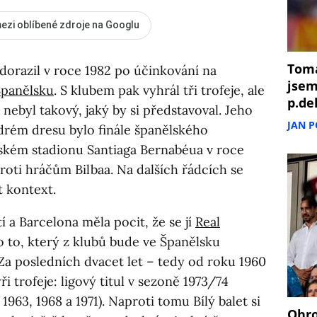
ezi oblíbené zdroje na Googlu
Tomá
orazil v roce 1982 po účinkování na
jsem
Španělsku
. S klubem pak vyhrál tři trofeje, ale
p.de
ebyl takový, jaký by si představoval. Jeho
JAN 
rém dresu bylo finále španělského
ském stadionu Santiaga Bernabéua v roce
 proti hráčům Bilbaa. Na dalších řádcích se
 kontext.
tí a Barcelona měla pocit, že se jí
Real
 o to, který z klubů bude ve Španělsku
 Za posledních dvacet let – tedy od roku 1960
ři trofeje: ligový titul v sezoně 1973/74
 1963, 1968 a 1971). Naproti tomu Bílý balet si
Ohro