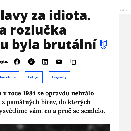
lavy za idiota.
 rozlučka
u byla brutální
ejte:
Barcelona
LaLiga
Legendy
 v roce 1984 se opravdu nehrálo
u z památných bitev, do kterých
světlíme vám, co a proč se semlelo.