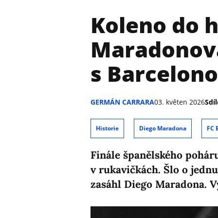
Koleno do h
Maradonova
s Barcelono
GERMÁN CARRARA
03. květen 2026
Sdíl
Historie
Diego Maradona
FC 
Finále španělského poháru
v rukavičkách. Šlo o jedn
zasáhl Diego Maradona. Vy