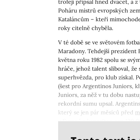
trofejí připsal hned dvacet, a z
Poháru mistrů evropských zem
Kataláncům – kteří mimochodem
roky citelně chyběla.
V té době se ve světovém fotb
Maradony. Tehdejší prezident 
května roku 1982 spolu se svý
hráče, jehož talent sliboval, že
superhvězda, pro klub získal. 
(šest pro Argentinos Juniors, k
Juniors, za něž v tu dobu nast
rekordní sumu upsal. Argentin
který se jen pár měsíců před
m
v Evropě s kapacitou pro 120 0
plné naděje.