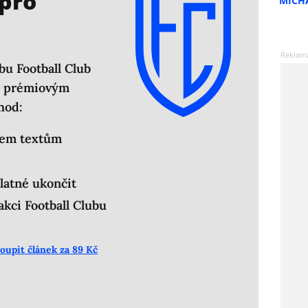
 pro
MICH
bu Football Club
em prémiovým
hod:
šem textům
latné ukončit
kci Football Clubu
oupit článek za 89 Kč