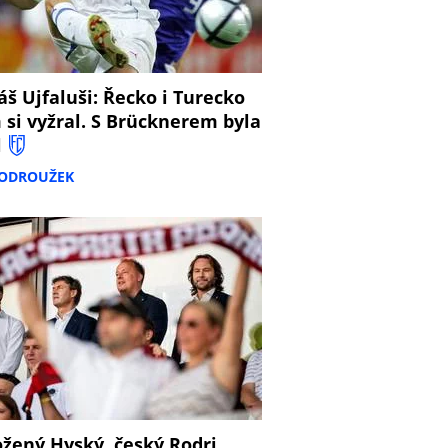
š Ujfaluši: Řecko i Turecko
 si vyžral. S Brücknerem byla
l
PODROUŽEK
žený Hyský, český Rodri,