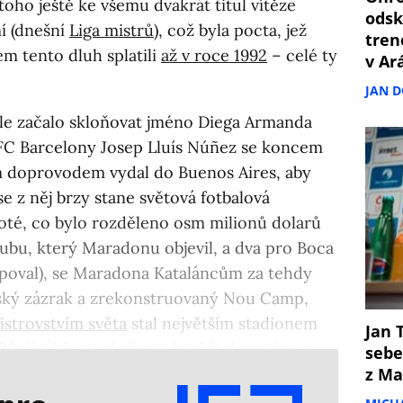
 toho ještě ke všemu dvakrát titul vítěze
odsk
í (dnešní
Liga mistrů
), což byla pocta, jež
tren
 tento dluh splatili
až v roce 1992
– celé ty
v Ar
JAN 
ale začalo skloňovat jméno Diega Armanda
FC Barcelony Josep Lluís Núñez se koncem
m doprovodem vydal do Buenos Aires, aby
 se z něj brzy stane světová fotbalová
Poté, co bylo rozděleno osm milionů dolarů
lubu, který Maradonu objevil, a dva pro Boca
upoval), se Maradona Kataláncům za tehdy
ský zázrak a zrekonstruovaný Nou Camp,
istrovstvím světa
stal největším stadionem
Jan T
00 diváků, symbolizoval začátek nové éry
sebe
z Ma