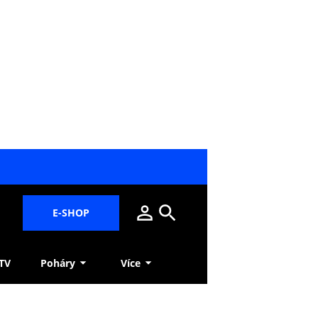
E-SHOP
 TV
Poháry
Více