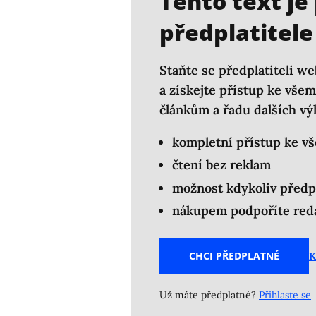
Tento text je
předplatitele
Staňte se předplatiteli we
a získejte přístup ke vš
článkům a řadu dalších vý
kompletní přístup ke v
čtení bez reklam
možnost kdykoliv předp
nákupem podpoříte reda
CHCI PŘEDPLATNÉ
K
Už máte předplatné?
Přihlaste se