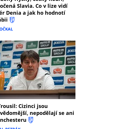
očená Slavia. Co v lize vidí
ér Denia a jak ho hodnotí
ábii
DOČKAL
8
rousil: Cizinci jsou
vědomější, nepodělají se ani
nchesteru