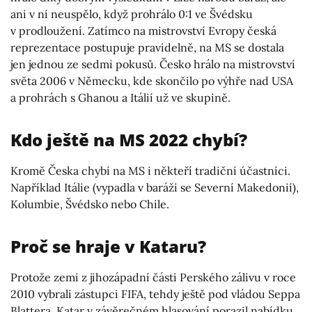
ani v ní neuspělo, když prohrálo 0:1 ve Švédsku
v prodloužení. Zatímco na mistrovství Evropy česká
reprezentace postupuje pravidelně, na MS se dostala
jen jednou ze sedmi pokusů. Česko hrálo na mistrovství
světa 2006 v Německu, kde skončilo po výhře nad USA
a prohrách s Ghanou a Itálií už ve skupině.
Kdo ještě na MS 2022 chybí?
Kromě Česka chybí na MS i někteří tradiční účastníci.
Například Itálie (vypadla v baráži se Severní Makedonií),
Kolumbie, Švédsko nebo Chile.
Proč se hraje v Kataru?
Protože zemi z jihozápadní části Perského zálivu v roce
2010 vybrali zástupci FIFA, tehdy ještě pod vládou Seppa
Blattera. Katar v závěrečném hlasování porazil nabídku