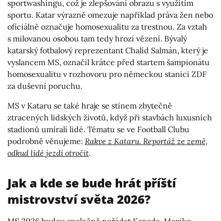
sportwashingu, což je zlepšování obrazu s využitím
sportu. Katar výrazně omezuje například práva žen nebo
oficiálně označuje homosexualitu za trestnou. Za vztah
s milovanou osobou tam tedy hrozí vězení. Bývalý
katarský fotbalový reprezentant Chalíd Salmán, který je
vyslancem MS, označil krátce před startem šampionátu
homosexualitu v rozhovoru pro německou stanici ZDF
za duševní poruchu.
MS v Kataru se také hraje se stínem zbytečně
ztracených lidských životů, když při stavbách luxusních
stadionů umírali lidé. Tématu se ve Football Clubu
podrobně věnujeme:
Rakve z Kataru. Reportáž ze země,
odkud lidé jezdí otročit
.
Jak a kde se bude hrát příští
mistrovství světa 2026?