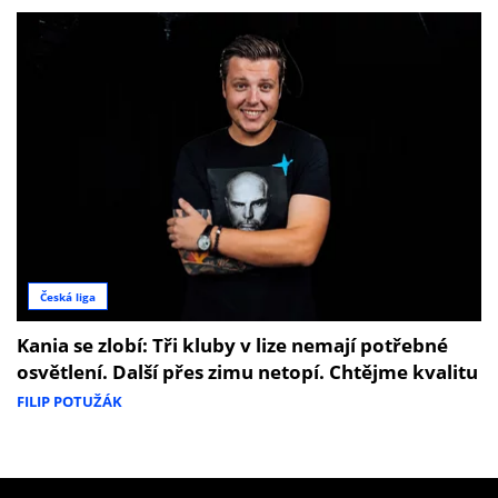
Česká liga
Kania se zlobí: Tři kluby v lize nemají potřebné
osvětlení. Další přes zimu netopí. Chtějme kvalitu
FILIP POTUŽÁK