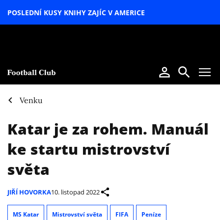
POSLEDNÍ KUSY KNIHY ZAJÍC V AMERICE
LETNÍ
SPECIÁL
Venku
Katar je za rohem. Manuál
ke startu mistrovství
světa
JIŘÍ HOVORKA
10. listopad 2022
MS Katar
Mistrovství světa
FIFA
Peníze