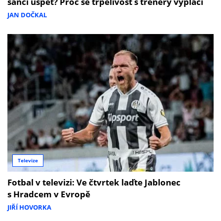
šanci uspět? Proč se trpělivost s trenéry vyplácí
JAN DOČKAL
Televize
Fotbal v televizi: Ve čtvrtek laďte Jablonec
s Hradcem v Evropě
JIŘÍ HOVORKA