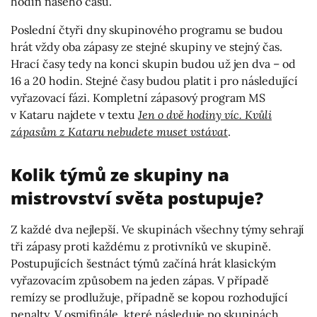
hodin našeho času.
Poslední čtyři dny skupinového programu se budou
hrát vždy oba zápasy ze stejné skupiny ve stejný čas.
Hrací časy tedy na konci skupin budou už jen dva – od
16 a 20 hodin. Stejné časy budou platit i pro následující
vyřazovací fázi. Kompletní zápasový program MS
v Kataru najdete v textu
Jen o dvě hodiny víc. Kvůli
zápasům z Kataru nebudete muset vstávat
.
Kolik týmů ze skupiny na
mistrovství světa postupuje?
Z každé dva nejlepší. Ve skupinách všechny týmy sehrají
tři zápasy proti každému z protivníků ve skupině.
Postupujících šestnáct týmů začíná hrát klasickým
vyřazovacím způsobem na jeden zápas. V případě
remízy se prodlužuje, případně se kopou rozhodující
penalty. V osmifinále, které následuje po skupinách,