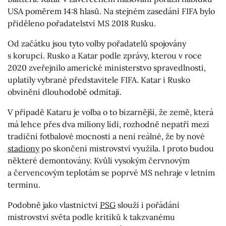
USA poměrem 14:8 hlasů. Na stejném zasedání FIFA bylo
přiděleno pořadatelství MS 2018 Rusku.
Od začátku jsou tyto volby pořadatelů spojovány
s korupcí. Rusko a Katar podle zprávy, kterou v roce
2020 zveřejnilo americké ministerstvo spravedlnosti,
uplatily vybrané představitele FIFA. Katar i Rusko
obvinění dlouhodobě odmítají.
V případě Kataru je volba o to bizarnější, že země, která
má lehce přes dva miliony lidí, rozhodně nepatří mezi
tradiční fotbalové mocnosti a není reálné, že by nové
stadiony
po skončení mistrovství využila. I proto budou
některé demontovány. Kvůli vysokým červnovým
a červencovým teplotám se poprvé MS nehraje v letním
termínu.
Podobně jako vlastnictví
PSG
slouží i pořádání
mistrovství světa podle kritiků k takzvanému