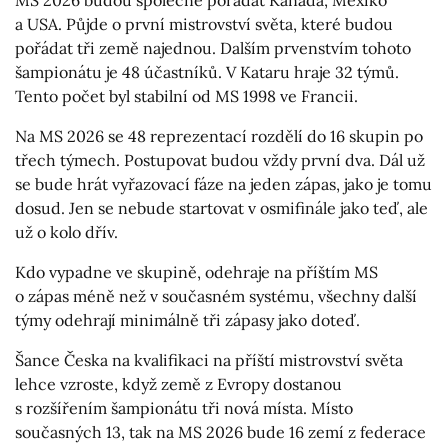
MS 2026 budou společně pořádat Kanada, Mexiko
a USA. Půjde o první mistrovství světa, které budou
pořádat tři země najednou. Dalším prvenstvím tohoto
šampionátu je 48 účastníků. V Kataru hraje 32 týmů.
Tento počet byl stabilní od MS 1998 ve Francii.
Na MS 2026 se 48 reprezentací rozdělí do 16 skupin po
třech týmech. Postupovat budou vždy první dva. Dál už
se bude hrát vyřazovací fáze na jeden zápas, jako je tomu
dosud. Jen se nebude startovat v osmifinále jako teď, ale
už o kolo dřív.
Kdo vypadne ve skupině, odehraje na příštím MS
o zápas méně než v současném systému, všechny další
týmy odehrají minimálně tři zápasy jako doteď.
Šance Česka na kvalifikaci na příští mistrovství světa
lehce vzroste, když země z Evropy dostanou
s rozšířením šampionátu tři nová místa. Místo
současných 13, tak na MS 2026 bude 16 zemí z federace