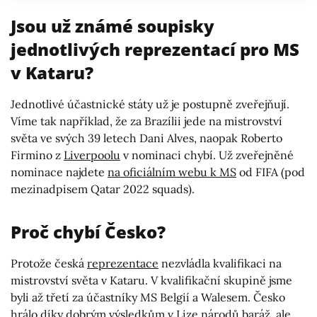
Jsou už známé soupisky
jednotlivých reprezentací pro MS
v Kataru?
Jednotlivé účastnické státy už je postupně zveřejňují.
Víme tak například, že za Brazílii jede na mistrovství
světa ve svých 39 letech Dani Alves, naopak Roberto
Firmino z
Liverpoolu
v nominaci chybí. Už zveřejněné
nominace najdete
na oficiálním webu k MS
od FIFA (pod
mezinadpisem Qatar 2022 squads).
Proč chybí Česko?
Protože česká
reprezentace
nezvládla kvalifikaci na
mistrovství světa v Kataru. V kvalifikační skupině jsme
byli až třetí za účastníky MS Belgií a Walesem. Česko
hrálo díky dobrým výsledkům v Lize národů baráž, ale