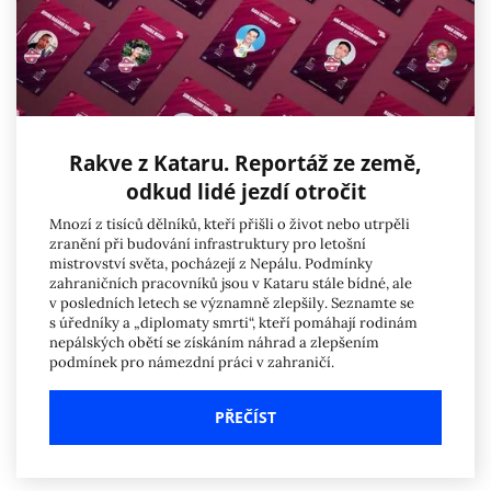
Rakve z Kataru. Reportáž ze země,
odkud lidé jezdí otročit
Mnozí z tisíců dělníků, kteří přišli o život nebo utrpěli
zranění při budování infrastruktury pro letošní
mistrovství světa, pocházejí z Nepálu. Podmínky
zahraničních pracovníků jsou v Kataru stále bídné, ale
v posledních letech se významně zlepšily. Seznamte se
s úředníky a „diplomaty smrti“, kteří pomáhají rodinám
nepálských obětí se získáním náhrad a zlepšením
podmínek pro námezdní práci v zahraničí.
PŘEČÍST