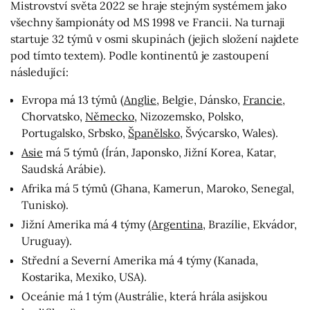
Mistrovství světa 2022 se hraje stejným systémem jako
všechny šampionáty od MS 1998 ve Francii. Na turnaji
startuje 32 týmů v osmi skupinách (jejich složení najdete
pod tímto textem). Podle kontinentů je zastoupení
následující:
Evropa má 13 týmů (
Anglie
, Belgie, Dánsko,
Francie
,
Chorvatsko,
Německo
, Nizozemsko, Polsko,
Portugalsko, Srbsko,
Španělsko
, Švýcarsko, Wales).
Asie
má 5 týmů (Írán, Japonsko, Jižní Korea, Katar,
Saudská Arábie).
Afrika má 5 týmů (Ghana, Kamerun, Maroko, Senegal,
Tunisko).
Jižní Amerika má 4 týmy (
Argentina
, Brazílie, Ekvádor,
Uruguay).
Střední a Severní Amerika má 4 týmy (Kanada,
Kostarika, Mexiko, USA).
Oceánie má 1 tým (Austrálie, která hrála asijskou