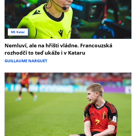
MS Katar
Nemluví, ale na hřišti vládne. Francouzská
rozhodčí to teď ukáže i v Kataru
GUILLAUME NARGUET