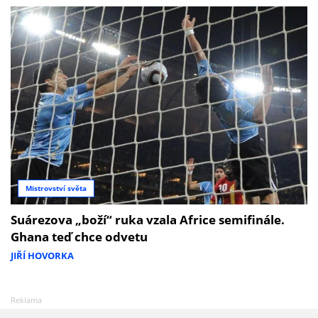
Mistrovství světa
Suárezova „boží“ ruka vzala Africe semifinále.
Ghana teď chce odvetu
JIŘÍ HOVORKA