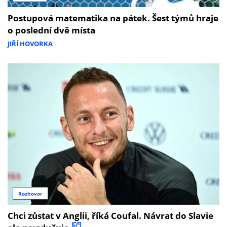
Postupová matematika na pátek. Šest týmů hraje
o poslední dvě místa
JIŘÍ HOVORKA
Rozhovor
Chci zůstat v Anglii, říká Coufal. Návrat do Slavie