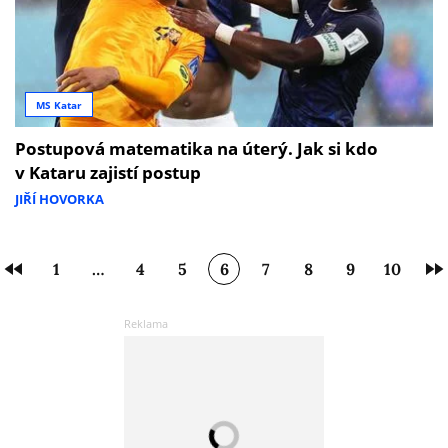
MS Katar
Postupová matematika na úterý. Jak si kdo
v Kataru zajistí postup
JIŘÍ HOVORKA
1
…
4
5
6
7
8
9
10