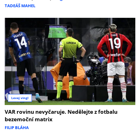
TADEÁŠ MAHEL
Levej vingl
VAR rovinu nevyčaruje. Nedělejte z fotbalu
bezemoční matrix
FILIP BLÁHA