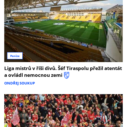
Peníze
Liga mistrů v říši divů. Šéf Tiraspolu přežil atentát
a ovládl nemocnou zemi
ONDŘEJ SOUKUP