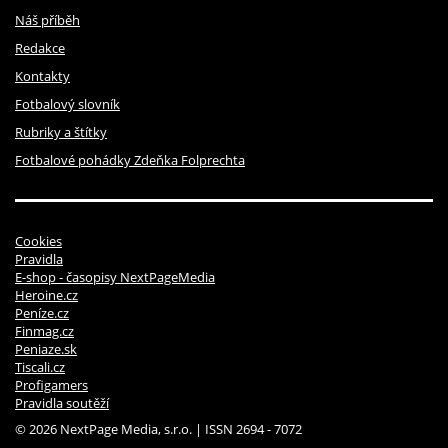
Náš příběh
Redakce
Kontakty
Fotbalový slovník
Rubriky a štítky
Fotbalové pohádky Zdeňka Folprechta
Cookies
Pravidla
E-shop - časopisy NextPageMedia
Heroine.cz
Peníze.cz
Finmag.cz
Peniaze.sk
Tiscali.cz
Profigamers
Pravidla soutěží
© 2026 NextPage Media, s.r.o. | ISSN 2694 - 7072