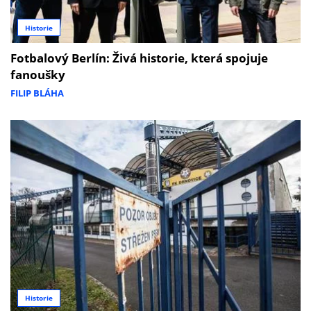
Historie
Fotbalový Berlín: Živá historie, která spojuje
fanoušky
FILIP BLÁHA
Historie