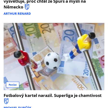
vysvětluje, proč chtěl ze Spurs a myslí na
Německo
ARTHUR RENARD
Peníze
Fotbalový kartel narazil. Superliga je chamtivost
MICHAEL DURČÁK