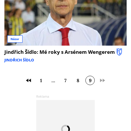
Názor
Jindřich Šídlo: Mé roky s Arsénem Wengerem
JINDŘICH ŠÍDLO
1
…
7
8
9