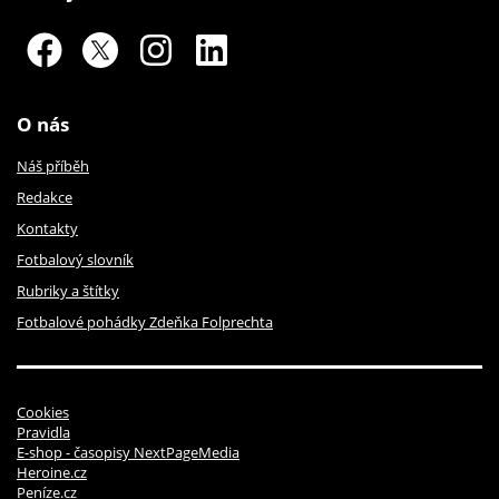
O nás
Náš příběh
Redakce
Kontakty
Fotbalový slovník
Rubriky a štítky
Fotbalové pohádky Zdeňka Folprechta
Cookies
Pravidla
E-shop - časopisy NextPageMedia
Heroine.cz
Peníze.cz