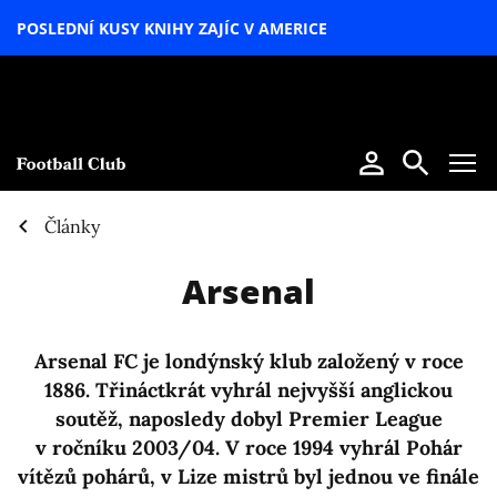
POSLEDNÍ KUSY KNIHY ZAJÍC V AMERICE
LETNÍ
SPECIÁL
Články
Arsenal
Arsenal FC je londýnský klub založený v roce
1886. Třináctkrát vyhrál nejvyšší anglickou
soutěž, naposledy dobyl Premier League
v ročníku 2003/04. V roce 1994 vyhrál Pohár
vítězů pohárů, v Lize mistrů byl jednou ve finále