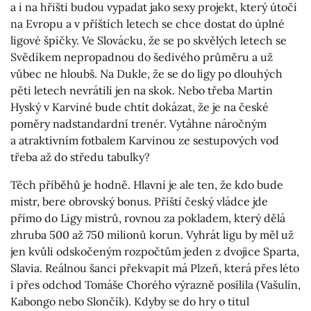
a i na hřišti budou vypadat jako sexy projekt, který útočí
na Evropu a v příštích letech se chce dostat do úplné
ligové špičky. Ve Slovácku, že se po skvělých letech se
Svědíkem nepropadnou do šedivého průměru a už
vůbec ne hloubš. Na Dukle, že se do ligy po dlouhých
pěti letech nevrátili jen na skok. Nebo třeba Martin
Hyský v Karviné bude chtít dokázat, že je na české
poměry nadstandardní trenér. Vytáhne náročným
a atraktivním fotbalem Karvinou ze sestupových vod
třeba až do středu tabulky?
Těch příběhů je hodně. Hlavní je ale ten, že kdo bude
mistr, bere obrovský bonus. Příští český vládce jde
přímo do Ligy mistrů, rovnou za pokladem, který dělá
zhruba 500 až 750 milionů korun. Vyhrát ligu by měl už
jen kvůli odskočeným rozpočtům jeden z dvojice Sparta,
Slavia. Reálnou šanci překvapit má Plzeň, která přes léto
i přes odchod Tomáše Chorého výrazně posílila (Vašulín,
Kabongo nebo Slončík). Kdyby se do hry o titul