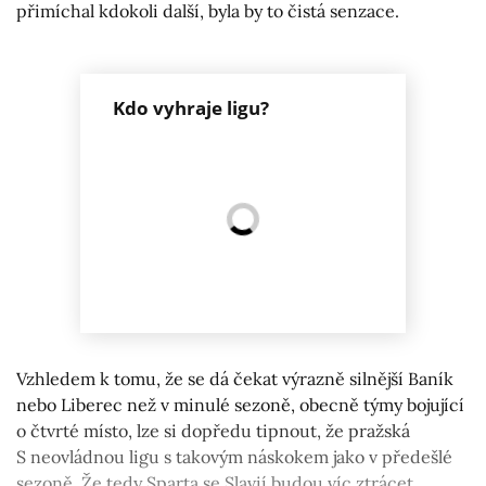
přimíchal kdokoli další, byla by to čistá senzace.
Kdo vyhraje ligu?
Vzhledem k tomu, že se dá čekat výrazně silnější Baník
nebo Liberec než v minulé sezoně, obecně týmy bojující
o čtvrté místo, lze si dopředu tipnout, že pražská
S neovládnou ligu s takovým náskokem jako v předešlé
sezoně. Že tedy Sparta se Slavií budou víc ztrácet