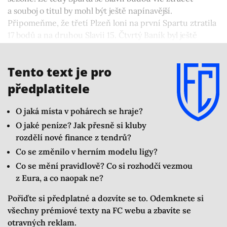
a souboj o titul by mohl být ještě napínavější.
Připomeňme, že třetí Plzeň loni na první Spartu ztratila
17 bodů a na druhou Slavii 15. Čtvrtý Baník byl ještě
o další kus dál se ztrátou 38, respektive 36 bodů. To by
se opakovat nemělo.
Tento text je pro
předplatitele
O jaká místa v pohárech se hraje?
O jaké peníze? Jak přesně si kluby
rozdělí nové finance z tendrů?
Co se změnilo v herním modelu ligy?
Co se mění pravidlově? Co si rozhodčí vezmou
z Eura, a co naopak ne?
Pořiďte si předplatné a dozvíte se to. Odemknete si
všechny prémiové texty na FC webu a zbavíte se
otravných reklam.