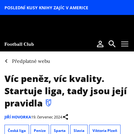
POSLEDNÍ KUSY KNIHY ZAJÍC V AMERICE
LETNÍ
SPECIÁL
Předplatné webu
Víc peněz, víc kvality.
Startuje liga, tady jsou její
pravidla
JIŘÍ HOVORKA
19. červenec 2024
Česká liga
Peníze
Sparta
Slavia
Viktoria Plzeň