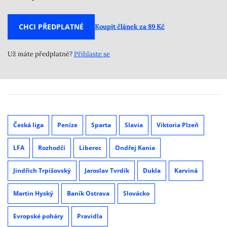
CHCI PŘEDPLATNÉ
Koupit článek za 89 Kč
Už máte předplatné?
Přihlaste se
Česká liga
Peníze
Sparta
Slavia
Viktoria Plzeň
LFA
Rozhodčí
Liberec
Ondřej Kania
Jindřich Trpišovský
Jaroslav Tvrdík
Dukla
Karviná
Martin Hyský
Baník Ostrava
Slovácko
Evropské poháry
Pravidla