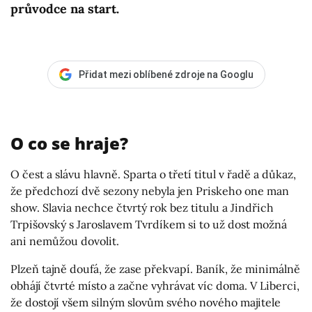
průvodce na start.
Přidat mezi oblíbené zdroje na Googlu
O co se hraje?
O čest a slávu hlavně. Sparta o třetí titul v řadě a důkaz,
že předchozí dvě sezony nebyla jen Priskeho one man
show. Slavia nechce čtvrtý rok bez titulu a Jindřich
Trpišovský s Jaroslavem Tvrdíkem si to už dost možná
ani nemůžou dovolit.
Plzeň tajně doufá, že zase překvapí. Baník, že minimálně
obhájí čtvrté místo a začne vyhrávat víc doma. V Liberci,
že dostojí všem silným slovům svého nového majitele