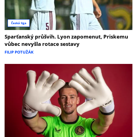
Česká liga
Sparťanský průšvih. Lyon zapomenut, Priskemu
vůbec nevyšla rotace sestavy
FILIP POTUŽÁK