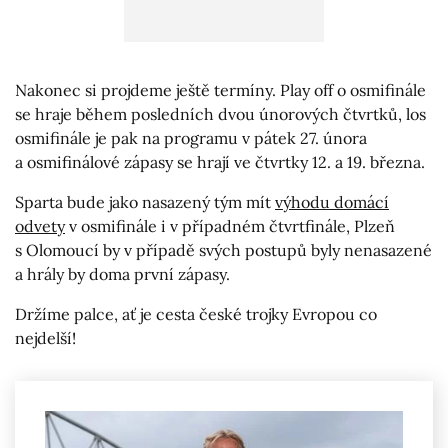
Nakonec si projdeme ještě termíny. Play off o osmifinále
se hraje během posledních dvou únorových čtvrtků, los
osmifinále je pak na programu v pátek 27. února
a osmifinálové zápasy se hrají ve čtvrtky 12. a 19. března.
Sparta bude jako nasazený tým mít
výhodu domácí
odvety
v osmifinále i v případném čtvrtfinále, Plzeň
s Olomoucí by v případě svých postupů byly nenasazené
a hrály by doma první zápasy.
Držíme palce, ať je cesta české trojky Evropou co
nejdelší!