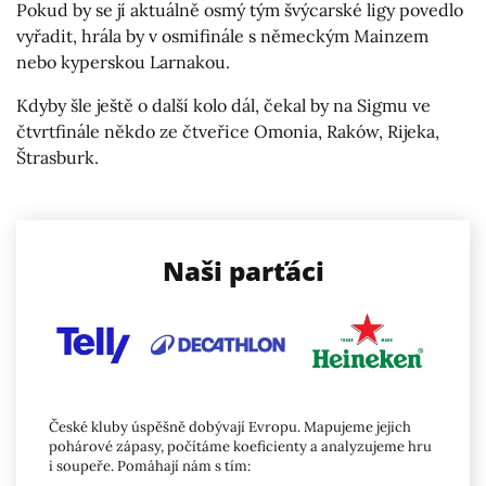
Pokud by se jí aktuálně osmý tým švýcarské ligy povedlo
vyřadit, hrála by v osmifinále s německým Mainzem
nebo kyperskou Larnakou.
Kdyby šle ještě o další kolo dál, čekal by na Sigmu ve
čtvrtfinále někdo ze čtveřice Omonia, Raków, Rijeka,
Štrasburk.
Naši parťáci
České kluby úspěšně dobývají Evropu. Mapujeme jejich
pohárové zápasy, počítáme koeficienty a analyzujeme hru
i soupeře. Pomáhají nám s tím: