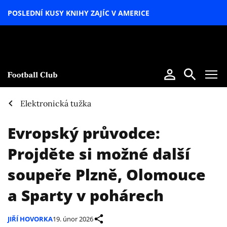
POSLEDNÍ KUSY KNIHY ZAJÍC V AMERICE
LETNÍ
SPECIÁL
Elektronická tužka
Evropský průvodce:
Projděte si možné další
soupeře Plzně, Olomouce
a Sparty v pohárech
JIŘÍ HOVORKA
19. únor 2026