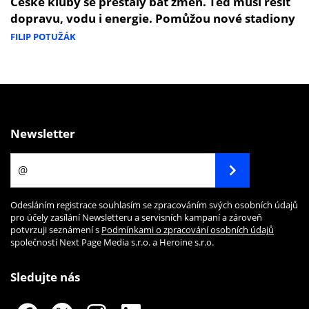
České kluby se přestaly bát změn. Teď musí řešit
dopravu, vodu i energie. Pomůžou nové stadiony
FILIP POTUŽÁK
Newsletter
Odesláním registrace souhlasím se zpracováním svých osobních údajů
pro účely zasílání Newsletteru a servisních kampaní a zároveň
potvrzuji seznámení s
Podmínkami o zpracování osobních údajů
společností Next Page Media s.r.o. a Heroine s.r.o.
Sledujte nás