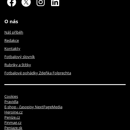
O nás
Náš příběh
Redakce
Kontakty
Fotbalový slovník
Rubriky a štítky
Fotbalové pohádky Zdeňka Folprechta
Cookies
Pravidla
E-shop - časopisy NextPageMedia
Heroine.cz
Peníze.cz
Finmag.cz
Peniaze.sk