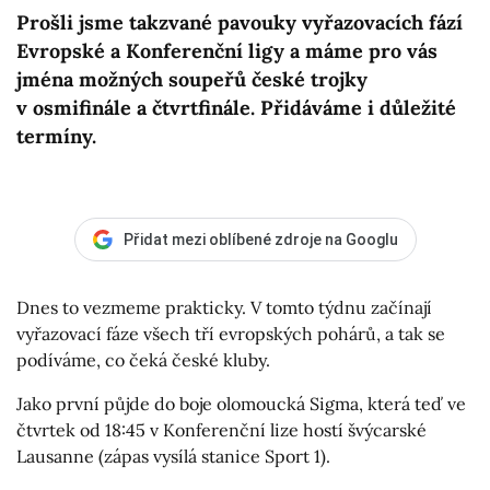
Prošli jsme takzvané pavouky vyřazovacích fází
Evropské a Konferenční ligy a máme pro vás
jména možných soupeřů české trojky
v osmifinále a čtvrtfinále. Přidáváme i důležité
termíny.
Přidat mezi oblíbené zdroje na Googlu
Dnes to vezmeme prakticky. V tomto týdnu začínají
vyřazovací fáze všech tří evropských pohárů, a tak se
podíváme, co čeká české kluby.
Jako první půjde do boje olomoucká Sigma, která teď ve
čtvrtek od 18:45 v Konferenční lize hostí švýcarské
Lausanne (zápas vysílá stanice Sport 1).