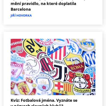
mění pravidlo, na které doplatila
Barcelona
JIŘÍ HOVORKA
Kvíz: Fotbalová jména. Vyznáte se
v názvech slavných klubů?