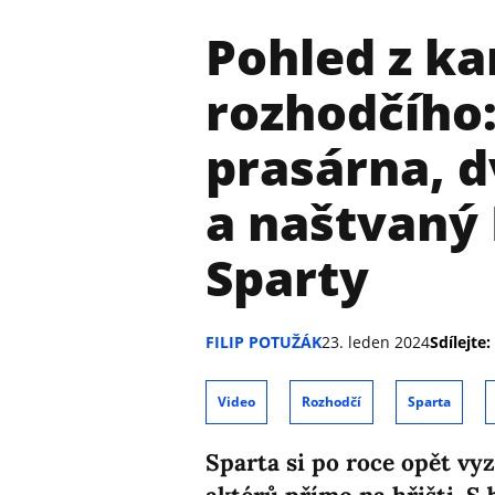
Pohled z ka
rozhodčího
prasárna, d
a naštvaný 
Sparty
FILIP POTUŽÁK
23. leden 2024
Sdílejte:
Video
Rozhodčí
Sparta
Sparta si po roce opět vy