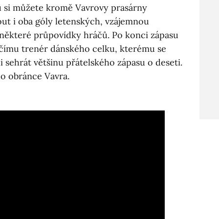
u si můžete kromě Vavrovy prasárny
ut i oba góly letenských, vzájemnou
některé průpovídky hráčů. Po konci zápasu
čímu trenér dánského celku, kterému se
li sehrát většinu přátelského zápasu o deseti.
ého obránce Vavra.