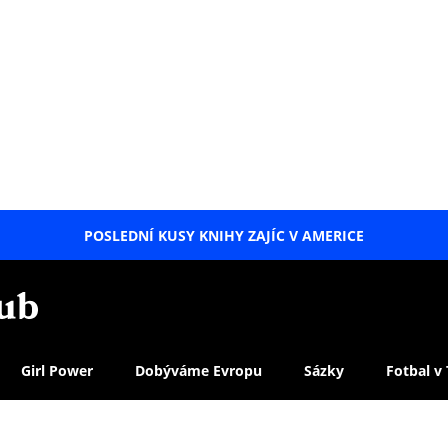
POSLEDNÍ KUSY KNIHY ZAJÍC V AMERICE
LETNÍ
SPECIÁL
Girl Power
Dobýváme Evropu
Sázky
Fotbal v