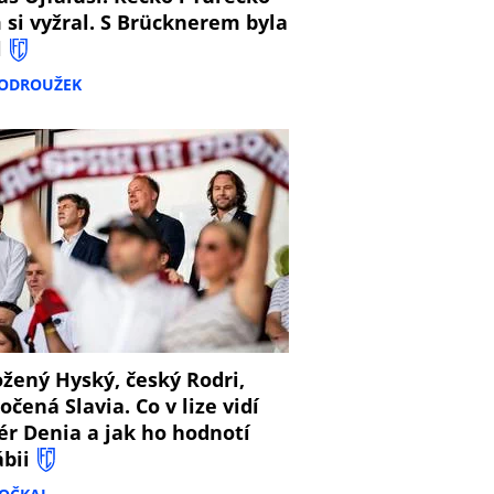
 si vyžral. S Brücknerem byla
l
PODROUŽEK
8
žený Hyský, český Rodri,
očená Slavia. Co v lize vidí
ér Denia a jak ho hodnotí
ábii