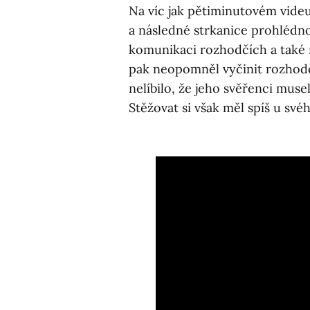
Na víc jak pětiminutovém vide
a následné strkanice prohlédno
komunikaci rozhodčích a také 
pak neopomněl vyčinit rozhod
nelíbilo, že jeho svěřenci muse
Stěžovat si však měl spíš u sv