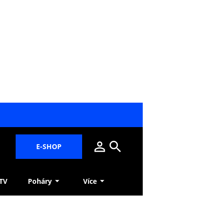
E-SHOP
 TV
Poháry
Více