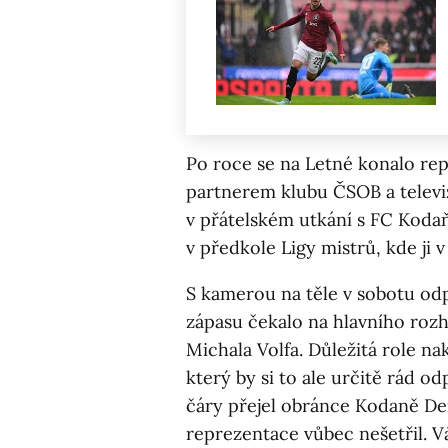
Po roce se na Letné konalo re
partnerem klubu ČSOB a televiz
v přátelském utkání s FC Kodaň
v předkole Ligy mistrů, kde ji 
S kamerou na těle v sobotu odp
zápasu čekalo na hlavního rozh
Michala Volfa. Důležitá role na
který by si to ale určitě rád o
čáry přejel obránce Kodaně De
reprezentace vůbec nešetřil. Vá