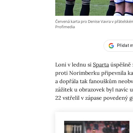
Červená karta pro Denise Vavra v přátelské
Profimedia
Přidat m
Loni v lednu si
Sparta
úspěšně z
proti Norimberku připevnila k
a dopřála tak fanouškům neobvy
zážitek u obrazovek byl navíc 
22 vstřelil v zápase povedený g