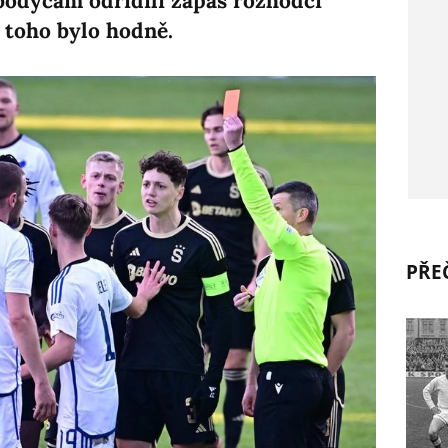
 bodycam odřídili zápas rozhodčí
í toho bylo hodně.
PŘEČ