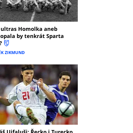
 ultras Homolka aneb
opala by tenkrát Sparta
?
ĚK ZIKMUND
š Ujfaluši: Řecko i Turecko