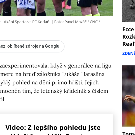
m utkání Sparta vs FC Kodaň.
Foto: Pavel Mazáč / CNC /
Ecce
Rozk
Real
ezi oblíbené zdroje na Googlu
ZDEN
aexperimentovala, když v generálce na ligu
ameru na hruď záložníka Lukáše Haraslína
klý pohled na dění přímo hřišti. Jejich
umocněn tím, že letenský křídelník s číslem
ól.
Video: Z lepšího pohledu jste
Tomá