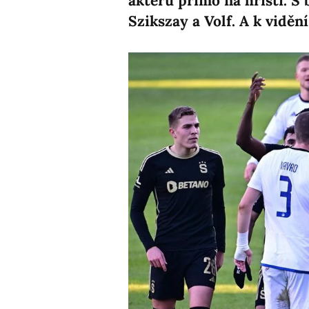
aktérů přímo na hřišti. S
Szikszay a Volf. A k viděn