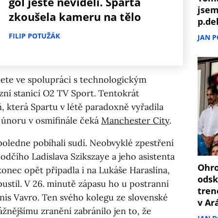
gól ještě neviděli. Sparta
jsem
zkoušela kameru na tělo
p.de
FILIP POTUŽÁK
JAN 
pete ve spolupráci s technologickým
ní stanicí O2 TV Sport. Tentokrát
, která Spartu v létě paradoxně vyřadila
v únoru v osmifinále čeká
Manchester City
.
oledne pobíhali sudí. Neobvyklé zpestření
odčího Ladislava Szikszaye a jeho asistenta
Ohro
konec opět připadla i na Lukáše Haraslína,
odsk
dpustil. V 26. minutě zápasu ho u postranní
tren
nis Vavro. Ten svého kolegu ze slovenské
v Ar
žnějšímu zranění zabránilo jen to, že