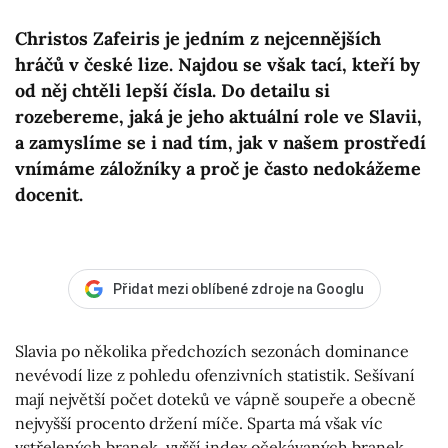
Christos Zafeiris je jedním z nejcennějších
hráčů v české lize. Najdou se však tací, kteří by
od něj chtěli lepší čísla. Do detailu si
rozebereme, jaká je jeho aktuální role ve Slavii,
a zamyslíme se i nad tím, jak v našem prostředí
vnímáme záložníky a proč je často nedokážeme
docenit.
Přidat mezi oblíbené zdroje na Googlu
Slavia po několika předchozích sezonách dominance
nevévodí lize z pohledu ofenzivních statistik. Sešívaní
mají největší počet doteků ve vápně soupeře a obecně
nejvyšší procento držení míče. Sparta má však víc
vstřelených branek, vyšší index očekávaných branek