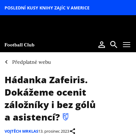
POSLEDNÍ KUSY KNIHY ZAJÍC V AMERICE
LETNÍ
SPECIÁL
Předplatné webu
Hádanka Zafeiris.
Dokážeme ocenit
záložníky i bez gólů
a asistencí?
VOJTĚCH MRKLAS
13. prosinec 2023