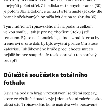
i nejvyšší počet střel. Z hlediska vstřelených branek (30)
je potom Slavia dokonce až na čtvrtém místě (ačkoliv dle
branek očekávaných by měla být druhá se zhruba 35).
Tým Jindřicha Trpišovského má na podzim celkem
velkou smůlu, i tak je pro něj zhoršení útoku jistě
tématem. Být to na fanoušcích, jednou z rad, kterou by
trenérovi určitě dali, by bylo zvýšení pozice Christose
Zafeirise. Tak šikovného hráče přeci chcete mít co
nejblíž brance soupeře. Je to ale opravdu ten správný
recept?
Důležitá součástka totálního
fotbalu
Slavia na podzim hraje v rozestavení se třemi stopery,
které ve většině situací kryje jeden střední záložník jako
jakýsi štít. Trpišovského koně mají dva výše postavené