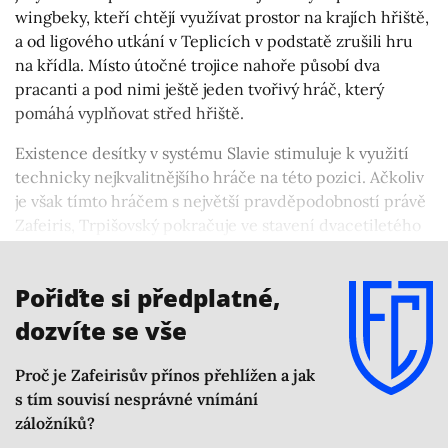
wingbeky, kteří chtějí využívat prostor na krajích hřiště,
a od ligového utkání v Teplicích v podstatě zrušili hru
na křídla. Místo útočné trojice nahoře působí dva
pracanti a pod nimi ještě jeden tvořivý hráč, který
pomáhá vyplňovat střed hřiště.
Existence desítky v systému Slavie stimuluje k využití
technicky nejkvalitnějšího hráče na této pozici. Ačkoliv
je však tímto hráčem s největší pravděpodobností právě
Zafeiris, Trpišovský pokračuje ve stavení dvacetiletého
fotbalisty na pozici osmičky. Tu jsme ve výše uvedeném
výčtu zatím nepopisovali, což nyní napravíme.
Pořiďte si předplatné,
dozvíte se vše
Proč je Zafeirisův přínos přehlížen a jak
s tím souvisí nesprávné vnímání
záložníků?