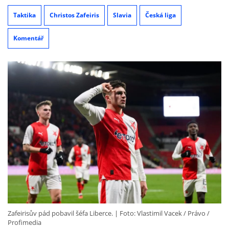
Taktika
Christos Zafeiris
Slavia
Česká liga
Komentář
Zafeirisův pád pobavil šéfa Liberce.
Foto: Vlastimil Vacek / Právo /
Profimedia