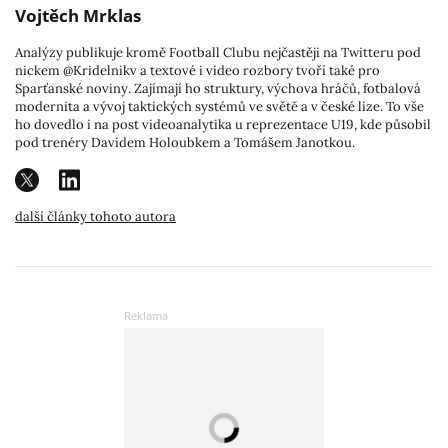
Vojtěch Mrklas
Analýzy publikuje kromě Football Clubu nejčastěji na Twitteru pod
nickem @Kridelnikv a textové i video rozbory tvoří také pro
Sparťanské noviny. Zajímají ho struktury, výchova hráčů, fotbalová
modernita a vývoj taktických systémů ve světě a v české lize. To vše
ho dovedlo i na post videoanalytika u reprezentace U19, kde působil
pod trenéry Davidem Holoubkem a Tomášem Janotkou.
další články tohoto autora