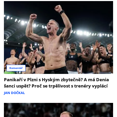
Komentář
Panikaří v Plzni s Hyským zbytečně? A má Denia
šanci uspět? Proč se trpělivost s trenéry vyplácí
JAN DOČKAL