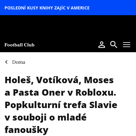
POSLEDNÍ KUSY KNIHY ZAJÍC V AMERICE
LETNÍ
SPECIÁL
Doma
Holeš, Votíková, Moses
a Pasta Oner v Robloxu.
Popkulturní trefa Slavie
v souboji o mladé
fanoušky