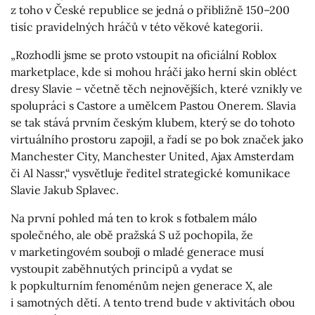
z toho v České republice se jedná o přibližně 150–200
tisíc pravidelných hráčů v této věkové kategorii.
„Rozhodli jsme se proto vstoupit na oficiální Roblox
marketplace, kde si mohou hráči jako herní skin obléct
dresy Slavie – včetně těch nejnovějších, které vznikly ve
spolupráci s Castore a umělcem Pastou Onerem. Slavia
se tak stává prvním českým klubem, který se do tohoto
virtuálního prostoru zapojil, a řadí se po bok značek jako
Manchester City, Manchester United, Ajax Amsterdam
či Al Nassr,“ vysvětluje ředitel strategické komunikace
Slavie Jakub Splavec.
Na první pohled má ten to krok s fotbalem málo
společného, ale obě pražská S už pochopila, že
v marketingovém souboji o mladé generace musí
vystoupit zaběhnutých principů a vydat se
k popkulturním fenoménům nejen generace X, ale
i samotných dětí. A tento trend bude v aktivitách obou