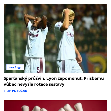
Česká liga
Sparťanský průšvih. Lyon zapomenut, Priskemu
vůbec nevyšla rotace sestavy
FILIP POTUŽÁK