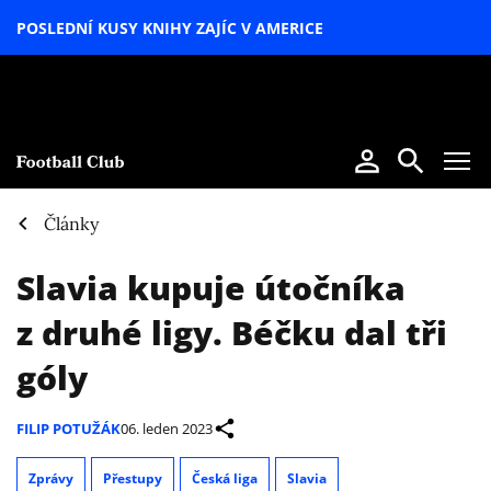
POSLEDNÍ KUSY KNIHY ZAJÍC V AMERICE
LETNÍ
SPECIÁL
Články
Slavia kupuje útočníka
z druhé ligy. Béčku dal tři
góly
FILIP POTUŽÁK
06. leden 2023
Zprávy
Přestupy
Česká liga
Slavia