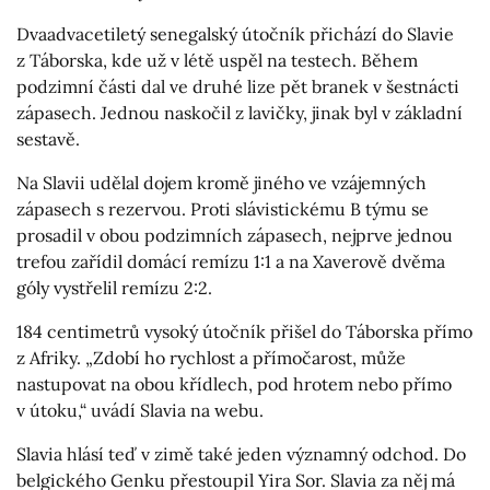
Dvaadvacetiletý senegalský útočník přichází do Slavie
z Táborska, kde už v létě uspěl na testech. Během
podzimní části dal ve druhé lize pět branek v šestnácti
zápasech. Jednou naskočil z lavičky, jinak byl v základní
sestavě.
Na Slavii udělal dojem kromě jiného ve vzájemných
zápasech s rezervou. Proti slávistickému B týmu se
prosadil v obou podzimních zápasech, nejprve jednou
trefou zařídil domácí remízu 1:1 a na Xaverově dvěma
góly vystřelil remízu 2:2.
184 centimetrů vysoký útočník přišel do Táborska přímo
z Afriky. „Zdobí ho rychlost a přímočarost, může
nastupovat na obou křídlech, pod hrotem nebo přímo
v útoku,“ uvádí Slavia na webu.
Slavia hlásí teď v zimě také jeden významný odchod. Do
belgického Genku přestoupil Yira Sor. Slavia za něj má