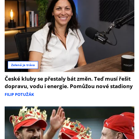
Zelená je tráva
České kluby se přestaly bát změn. Teď musí řešit
dopravu, vodu i energie. Pomůžou nové stadiony
FILIP POTUŽÁK