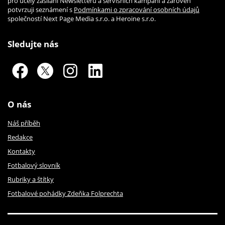
pro účely zasílání Newsletteru a servisních kampaní a zároveň
potvrzuji seznámení s
Podmínkami o zpracování osobních údajů
společností Next Page Media s.r.o. a Heroine s.r.o.
Sledujte nás
O nás
Náš příběh
Redakce
Kontakty
Fotbalový slovník
Rubriky a štítky
Fotbalové pohádky Zdeňka Folprechta