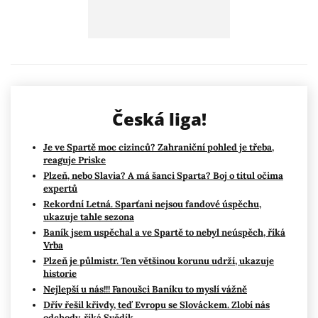
Česká liga!
Je ve Spartě moc cizinců? Zahraniční pohled je třeba,
reaguje Priske
Plzeň, nebo Slavia? A má šanci Sparta? Boj o titul očima
expertů
Rekordní Letná. Sparťani nejsou fandové úspěchu,
ukazuje tahle sezona
Baník jsem uspěchal a ve Spartě to nebyl neúspěch, říká
Vrba
Plzeň je půlmistr. Ten většinou korunu udrží, ukazuje
historie
Nejlepší u nás!!! Fanoušci Baníku to myslí vážně
Dřív řešil křivdy, teď Evropu se Slováckem. Zlobí nás
odchody, říká Svědík