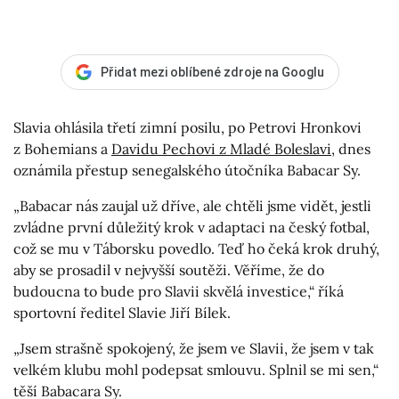
Přidat mezi oblíbené zdroje na Googlu
Slavia ohlásila třetí zimní posilu, po Petrovi Hronkovi
z Bohemians a
Davidu Pechovi z Mladé Boleslavi
, dnes
oznámila přestup senegalského útočníka Babacar Sy.
„Babacar nás zaujal už dříve, ale chtěli jsme vidět, jestli
zvládne první důležitý krok v adaptaci na český fotbal,
což se mu v Táborsku povedlo. Teď ho čeká krok druhý,
aby se prosadil v nejvyšší soutěži. Věříme, že do
budoucna to bude pro Slavii skvělá investice,“ říká
sportovní ředitel Slavie Jiří Bílek.
„Jsem strašně spokojený, že jsem ve Slavii, že jsem v tak
velkém klubu mohl podepsat smlouvu. Splnil se mi sen,“
těší Babacara Sy.