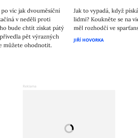
e po víc jak dvouměsíční
Jak to vypadá, když píská
začíná v neděli proti
lidmi? Koukněte se na v
ho bude chtít získat pátý
měl rozhodčí ve sparťans
i přivedla pět výrazných
JIŘÍ HOVORKA
je můžete ohodnotit.