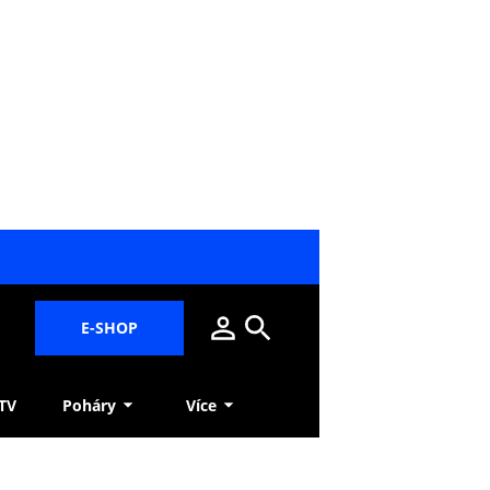
E-SHOP
 TV
Poháry
Více