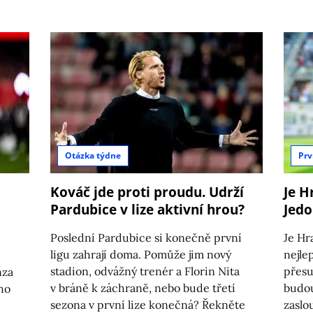
Otázka týdne
Prv
Kováč jde proti proudu. Udrží
Je 
Pardubice v lize aktivní hrou?
Jedo
Poslední Pardubice si konečně první
Je Hr
ligu zahrají doma. Pomůže jim nový
nejle
stadion, odvážný trenér a Florin Nita
přesu
nza
v bráně k záchraně, nebo bude třetí
budou
ího
sezona v první lize konečná? Řekněte
zaslo