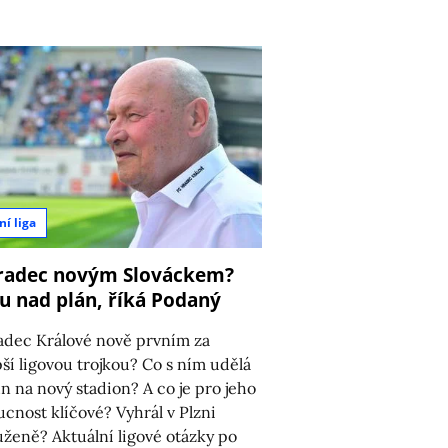
8
ní liga
Hradec novým Slováckem?
u nad plán, říká Podaný
adec Králové nově prvním za
pší ligovou trojkou? Co s ním udělá
n na nový stadion? A co je pro jeho
cnost klíčové? Vyhrál v Plzni
uženě? Aktuální ligové otázky po