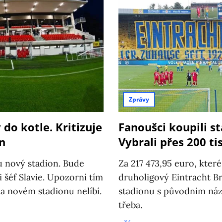
Zprávy
do kotle. Kritizuje
Fanoušci koupili s
n
Vybrali přes 200 ti
u nový stadion. Bude
Za 217 473,95 euro, kter
i šéf Slavie. Upozorní tím
druholigový Eintracht Br
na novém stadionu nelíbí.
stadionu s původním ná
třeba.