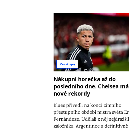
Přestupy
Nákupní horečka až do
posledního dne. Chelsea má
nové rekordy
Blues přivedli na konci zimního
přestupního období mistra světa E
Fernándeze. Udělali z něj nejdražš
záložníka, Argentince a definitivně