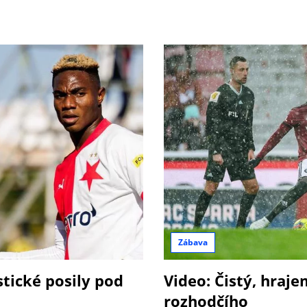
Zábava
stické posily pod
Video: Čistý, hraj
rozhodčího