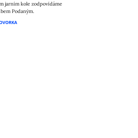
m jarním kole zodpovídáme
kubem Podaným.
HOVORKA