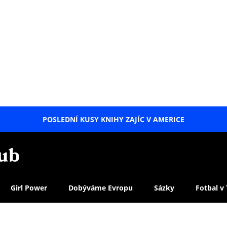
POSLEDNÍ KUSY KNIHY ZAJÍC V AMERICE
LETNÍ
SPECIÁL
Girl Power
Dobýváme Evropu
Sázky
Fotbal v