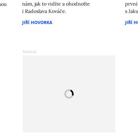
nám, jak to vidíte a ohodnoťte
první
sou
i Radoslava Kováče.
s Ja
JIŘÍ HOVORKA
JIŘÍ 