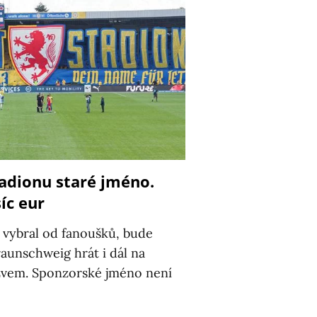
tadionu staré jméno.
síc eur
é vybral od fanoušků, bude
aunschweig hrát i dál na
zvem. Sponzorské jméno není