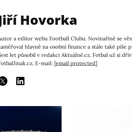
Jiří Hovorka
Autor a editor webu Football Clubu. Novinařině se věn
zaměřoval hlavně na osobní finance a stále také píše 
Šest let působil v redakci Aktuálně.cz. Fotbal už si dř
FotbalJinak.cz. E-mail:
[email protected]