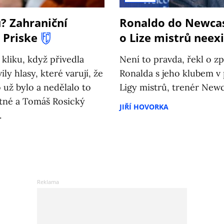
ů? Zahraniční
Ronaldo do Newcas
 Priske
o Lize mistrů neexi
 kliku, když přivedla
Není to pravda, řekl o zp
ly hlasy, které varují, že
Ronalda s jeho klubem v 
už bylo a nedělalo to
Ligy mistrů, trenér Newc
Letné a Tomáš Rosický
JIŘÍ HOVORKA
.