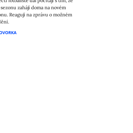
tí fotbalisté dál počítají s tím, že
í sezonu zahájí doma na novém
onu. Reagují na zprávu o možném
ění.
HOVORKA