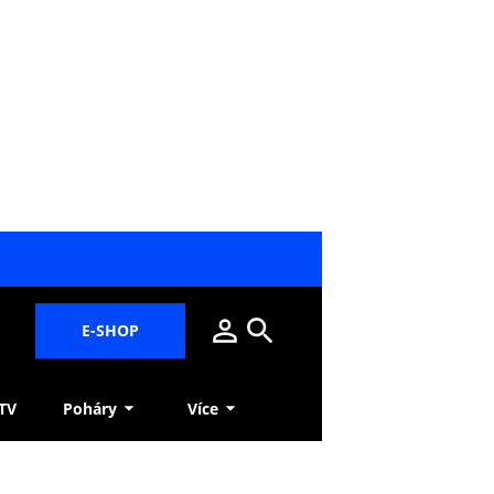
E-SHOP
 TV
Poháry
Více