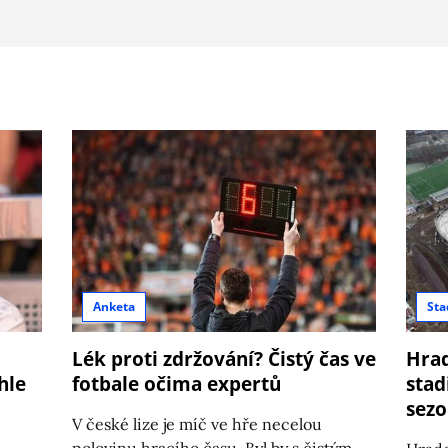
Anketa
Sta
Lék proti zdržování? Čistý čas ve
Hrad
hle
fotbale očima expertů
stad
sezo
V české lize je míč ve hře necelou