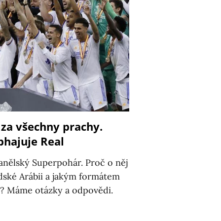
za všechny prachy.
bhajuje Real
panělský Superpohár. Proč o něj
audské Arábii a jakým formátem
je? Máme otázky a odpovědi.