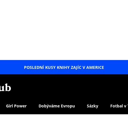
POSLEDNÍ KUSY KNIHY ZAJÍC V AMERICE
LETNÍ
SPECIÁL
Girl Power
Dobýváme Evropu
Sázky
Fotbal v