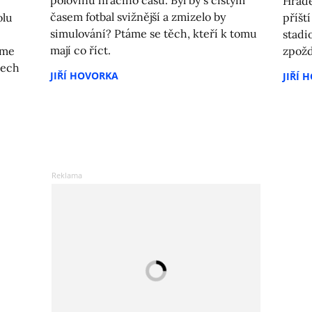
polovinu hracího času. Byl by s čistým
Hradeč
časem fotbal svižnější a zmizelo by
olu
příšt
simulování? Ptáme se těch, kteří k tomu
stadi
mají co říct.
eme
zpožd
tech
JIŘÍ HOVORKA
JIŘÍ 