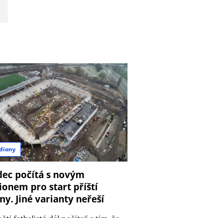
8
diony
ec počítá s novým
ionem pro start příští
ny. Jiné varianty neřeší