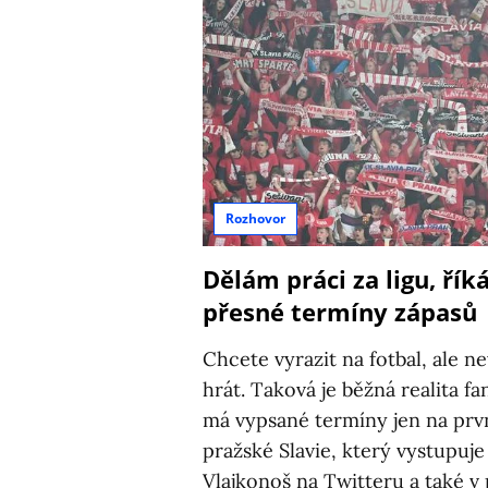
Rozhovor
Dělám práci za ligu, řík
přesné termíny zápasů
Chcete vyrazit na fotbal, ale n
hrát. Taková je běžná realita f
má vypsané termíny jen na první
pražské Slavie, který vystupuj
Vlajkonoš na Twitteru a také v