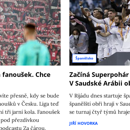
Španělsko
á fanoušek. Chce
Začíná Superpohár 
V Saudské Arábii o
evíte přesně, kdy se bude
V Rijádu dnes startuje š
anoušků v Česku. Liga teď
španělští obři hrají v S
 tři jarní kola. Fanoušek
se turnaj čtyř týmů hra
e pod přezdívkou
JIŘÍ HOVORKA
 podcastu Za čárou,