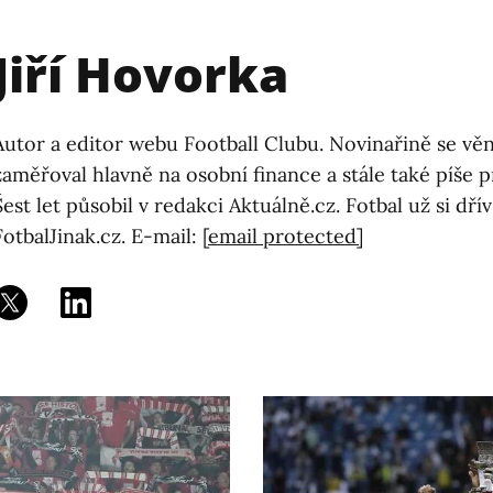
Jiří Hovorka
Autor a editor webu Football Clubu. Novinařině se věn
zaměřoval hlavně na osobní finance a stále také píše 
Šest let působil v redakci Aktuálně.cz. Fotbal už si dř
FotbalJinak.cz. E-mail:
[email protected]