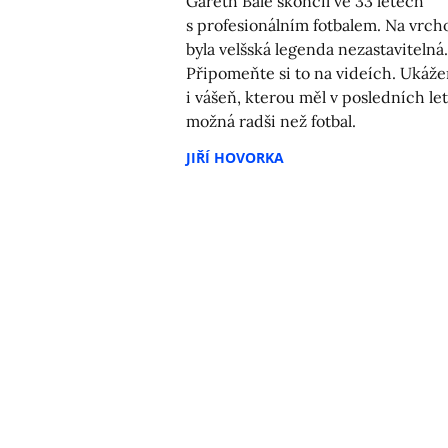
Gareth Bale skončil ve 33 letech
s profesionálním fotbalem. Na vrch
byla velšská legenda nezastavitelná.
Připomeňte si to na videích. Ukáž
i vášeň, kterou měl v posledních le
možná radši než fotbal.
JIŘÍ HOVORKA