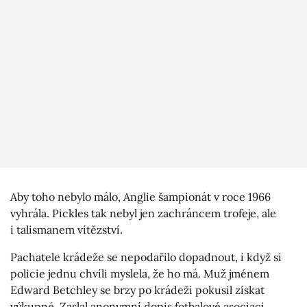
Aby toho nebylo málo, Anglie šampionát v roce 1966
vyhrála. Pickles tak nebyl jen zachráncem trofeje, ale
i talismanem vítězství.
Pachatele krádeže se nepodařilo dopadnout, i když si
policie jednu chvíli myslela, že ho má. Muž jménem
Edward Betchley se brzy po krádeži pokusil získat
výkupné. Zaslal anonymní dopis fotbalové asociaci,