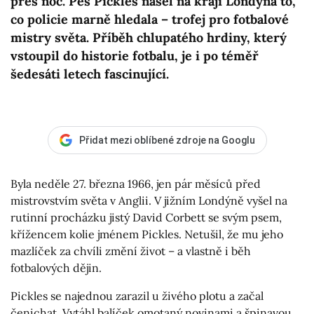
přes noc. Pes Pickles našel na kraji Londýna to,
co policie marně hledala – trofej pro fotbalové
mistry světa. Příběh chlupatého hrdiny, který
vstoupil do historie fotbalu, je i po téměř
šedesáti letech fascinující.
Přidat mezi oblíbené zdroje na Googlu
Byla neděle 27. března 1966, jen pár měsíců před
mistrovstvím světa v Anglii. V jižním Londýně vyšel na
rutinní procházku jistý David Corbett se svým psem,
křížencem kolie jménem Pickles. Netušil, že mu jeho
mazlíček za chvíli změní život – a vlastně i běh
fotbalových dějin.
Pickles se najednou zarazil u živého plotu a začal
čenichat. Vytáhl balíček omotaný novinami a špinavou