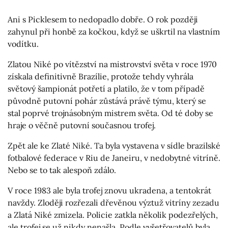
Ani s Picklesem to nedopadlo dobře. O rok později
zahynul při honbě za kočkou, když se uškrtil na vlastním
vodítku.
Zlatou Niké po vítězství na mistrovství světa v roce 1970
získala definitivně Brazílie, protože tehdy vyhrála
světový šampionát potřetí a platilo, že v tom případě
původně putovní pohár zůstává právě týmu, který se
stal poprvé trojnásobným mistrem světa. Od té doby se
hraje o věčně putovní současnou trofej.
Zpět ale ke Zlaté Niké. Ta byla vystavena v sídle brazilské
fotbalové federace v Riu de Janeiru, v nedobytné vitríně.
Nebo se to tak alespoň zdálo.
V roce 1983 ale byla trofej znovu ukradena, a tentokrát
navždy. Zloději rozřezali dřevěnou výztuž vitríny zezadu
a Zlatá Niké zmizela. Policie zatkla několik podezřelých,
ale trofej se už nikdy nenašla. Podle vyšetřovatelů byla