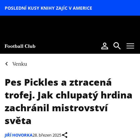
POSLEDNÍ KUSY KNIHY ZAJÍC V AMERICE
LETNÍ
SPECIÁL
Venku
Pes Pickles a ztracená
trofej. Jak chlupatý hrdina
zachránil mistrovství
světa
JIŘÍ HOVORKA
28. březen 2025