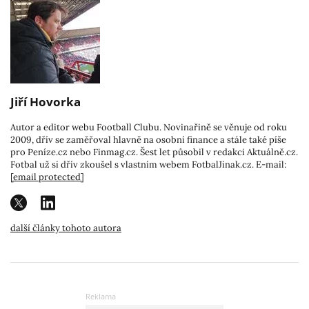
Jiří Hovorka
Autor a editor webu Football Clubu. Novinařině se věnuje od roku
2009, dřív se zaměřoval hlavně na osobní finance a stále také píše
pro Peníze.cz nebo Finmag.cz. Šest let působil v redakci Aktuálně.cz.
Fotbal už si dřív zkoušel s vlastním webem FotbalJinak.cz. E-mail:
[email protected]
další články tohoto autora