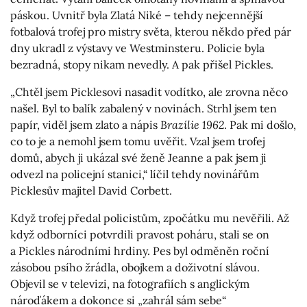
páskou. Uvnitř byla Zlatá Niké – tehdy nejcennější
fotbalová trofej pro mistry světa, kterou někdo před pár
dny ukradl z výstavy ve Westminsteru. Policie byla
bezradná, stopy nikam nevedly. A pak přišel Pickles.
„Chtěl jsem Picklesovi nasadit vodítko, ale zrovna něco
našel. Byl to balík zabalený v novinách. Strhl jsem ten
papír, viděl jsem zlato a nápis
Brazílie 1962
. Pak mi došlo,
co to je a nemohl jsem tomu uvěřit. Vzal jsem trofej
domů, abych ji ukázal své ženě Jeanne a pak jsem ji
odvezl na policejní stanici,“ líčil tehdy novinářům
Picklesův majitel David Corbett.
Když trofej předal policistům, zpočátku mu nevěřili. Až
když odborníci potvrdili pravost poháru, stali se on
a Pickles národními hrdiny. Pes byl odměněn roční
zásobou psího žrádla, obojkem a doživotní slávou.
Objevil se v televizi, na fotografiích s anglickým
nároďákem a dokonce si „zahrál sám sebe“