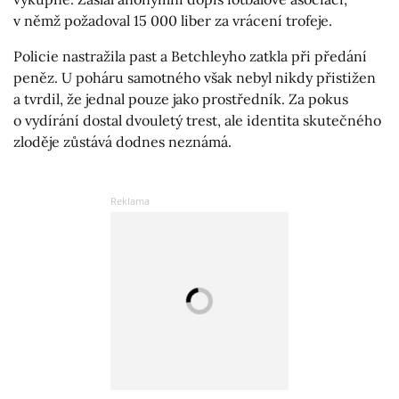
v němž požadoval 15 000 liber za vrácení trofeje.
Policie nastražila past a Betchleyho zatkla při předání
peněz. U poháru samotného však nebyl nikdy přistižen
a tvrdil, že jednal pouze jako prostředník. Za pokus
o vydírání dostal dvouletý trest, ale identita skutečného
zloděje zůstává dodnes neznámá.