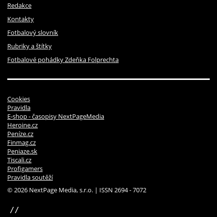
Redakce
Kontakty
Fotbalový slovník
Rubriky a štítky
Fotbalové pohádky Zdeňka Folprechta
Cookies
Pravidla
E-shop - časopisy NextPageMedia
Heroine.cz
Peníze.cz
Finmag.cz
Peniaze.sk
Tiscali.cz
Profigamers
Pravidla soutěží
© 2026 NextPage Media, s.r.o. | ISSN 2694 - 7072
sinfin.digital