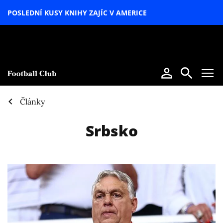
POSLEDNÍ KUSY KNIHY ZAJÍC V AMERICE
LETNÍ
SPECIÁL
Články
Srbsko