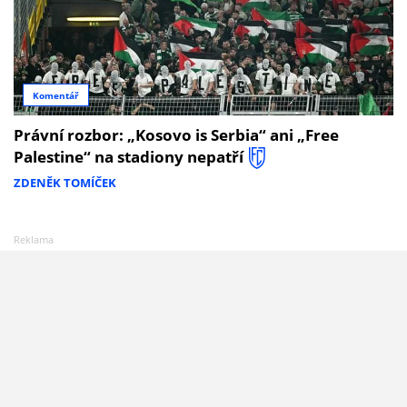
Komentář
Právní rozbor: „Kosovo is Serbia“ ani „Free
Palestine“ na stadiony nepatří
ZDENĚK TOMÍČEK