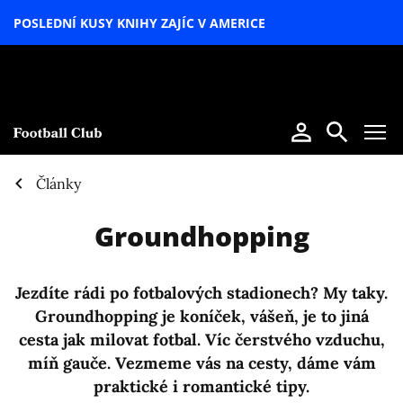
POSLEDNÍ KUSY KNIHY ZAJÍC V AMERICE
LETNÍ
SPECIÁL
Články
Groundhopping
Jezdíte rádi po fotbalových stadionech? My taky.
Groundhopping je koníček, vášeň, je to jiná
cesta jak milovat fotbal. Víc čerstvého vzduchu,
míň gauče. Vezmeme vás na cesty, dáme vám
praktické i romantické tipy.