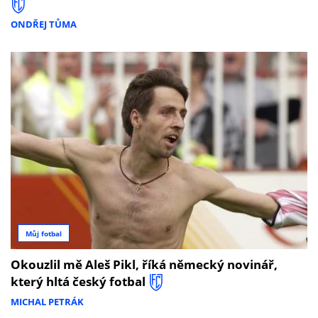
ONDŘEJ TŮMA
Můj fotbal
Okouzlil mě Aleš Pikl, říká německý novinář,
který hltá český fotbal
MICHAL PETRÁK