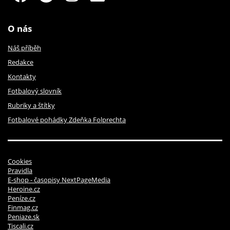
O nás
Náš příběh
Redakce
Kontakty
Fotbalový slovník
Rubriky a štítky
Fotbalové pohádky Zdeňka Folprechta
Cookies
Pravidla
E-shop - časopisy NextPageMedia
Heroine.cz
Peníze.cz
Finmag.cz
Peniaze.sk
Tiscali.cz