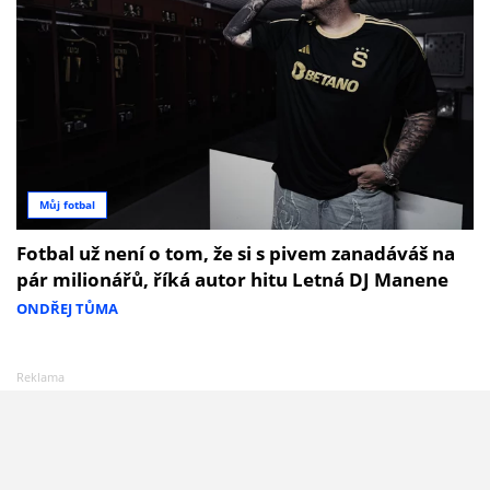
Můj fotbal
Fotbal už není o tom, že si s pivem zanadáváš na
pár milionářů, říká autor hitu Letná DJ Manene
ONDŘEJ TŮMA