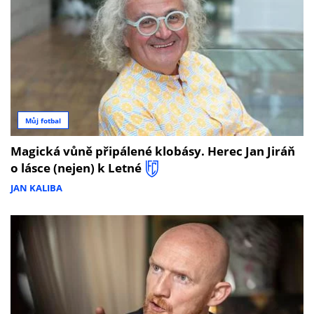
Můj fotbal
Magická vůně připálené klobásy. Herec Jan Jiráň
o lásce (nejen) k Letné
JAN KALIBA