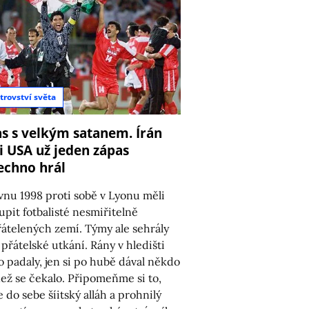
8
trovství světa
s s velkým satanem. Írán
i USA už jeden zápas
echno hrál
vnu 1998 proti sobě v Lyonu měli
upit fotbalisté nesmiřitelně
átelených zemí. Týmy ale sehrály
 přátelské utkání. Rány v hledišti
o padaly, jen si po hubě dával někdo
 než se čekalo. Připomeňme si to,
e do sebe šíitský alláh a prohnilý