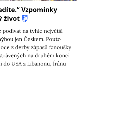
adíte.“ Vzpomínky
ý život
podívat na tyhle největší
hýbou jen Českem. Pouto
oce z derby zápasů fanoušky
 strávených na druhém konci
ti do USA z Libanonu, Íránu