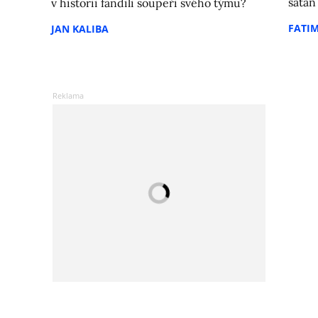
satan
v historii fandili soupeři svého týmu?
FATI
JAN KALIBA