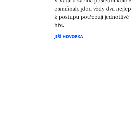
V Kataru začíná poslední kolo 
osmifinále jdou vždy dva nejle
k postupu potřebují jednotlivé 
hře.
JIŘÍ HOVORKA