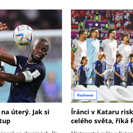
Rozhovor
a úterý. Jak si
Íránci v Kataru ris
stup
celého světa, říká