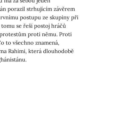
ru má za sebou jeden
án porazil strhujícím závěrem
prvnímu postupu ze skupiny při
K tomu se řeší postoj hráčů
protestům proti němu. Proti
 Co to všechno znamená,
tima Rahimi, která dlouhodobě
ghánistánu.