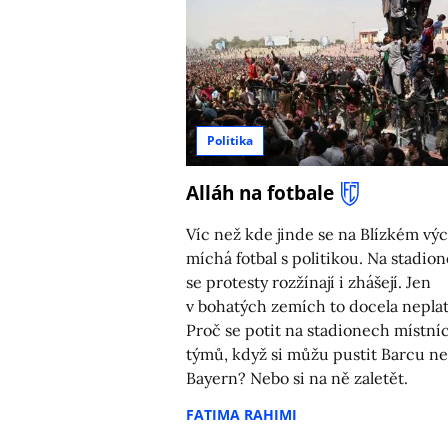
Politika
Alláh na fotbale
Víc než kde jinde se na Blízkém vý
míchá fotbal s politikou. Na stadio
se protesty rozžínají i zhášejí. Jen
v bohatých zemích to docela neplat
Proč se potit na stadionech místní
týmů, když si můžu pustit Barcu n
Bayern? Nebo si na ně zaletět.
FATIMA RAHIMI