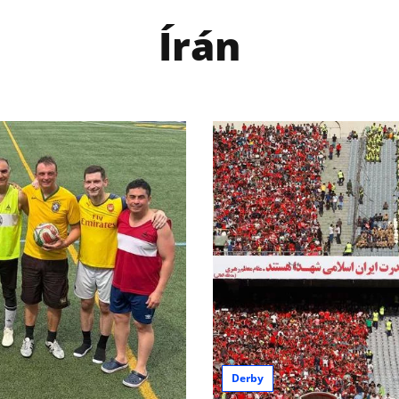
Írán
Derby