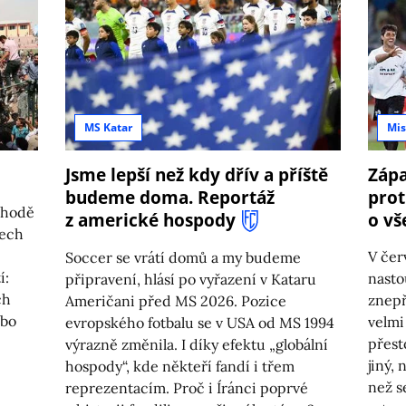
MS Katar
Mis
Jsme lepší než kdy dřív a příště
Zápa
budeme doma. Reportáž
prot
chodě
z americké hospody
o vš
nech
V čer
Soccer se vrátí domů a my budeme
í:
nasto
připravení, hlásí po vyřazení v Kataru
ch
znepř
Američani před MS 2026. Pozice
ebo
velmi
evropského fotbalu se v USA od MS 1994
přest
výrazně změnila. I díky efektu „globální
jiný,
hospody“, kde někteří fandí i třem
než s
reprezentacím. Proč i Íránci poprvé