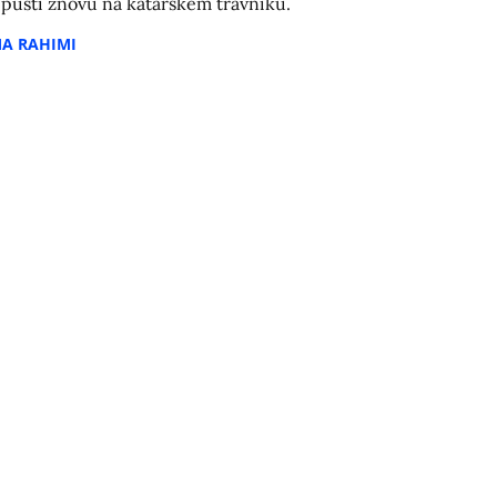
 pustí znovu na katarském trávníku.
MA RAHIMI