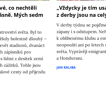
vé, co nechtěli
„Vždycky je tím us
krásně. Mých sedm
z derby jsou na cel
V derby týdnu se pojďme 
zápasy i s odstupem. Ne
strovství světa. Byl to
k oblíbenému klubu a em
ěkdy bolestně dlouhý –
neopouští ani po letech
evět stadionů, dvanáct
světa. Vyprávějí emigran
ch zápisníků pro
a Hondurasu.
s lidmi z desítek zemí
h zážitků. Tohle jsou
JAN KALIBA
lové cesty od příjezdu