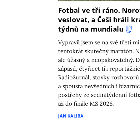
Fotbal ve tři ráno. Noro
veslovat, a Češi hráli 
týdnů na mundialu
Vypravil jsem se na své třetí mi
tentokrát skutečný maratón. N
ale úžasný a neopakovatelný. D
zápasů, čtyřicet tři reportážní
Radiožurnál, stovky rozhovorů 
a spousta nevšedních i bizarníc
postřehy ze sedmitýdenní fotba
až do finále MS 2026.
JAN KALIBA