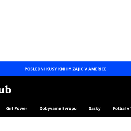
POSLEDNÍ KUSY KNIHY ZAJÍC V AMERICE
LETNÍ
SPECIÁL
Girl Power
Dobýváme Evropu
Sázky
Fotbal v