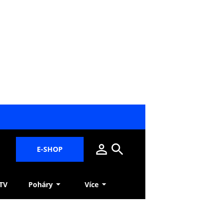
E-SHOP
 TV
Poháry
Více