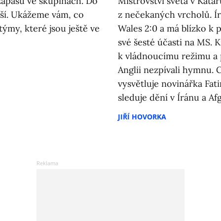
zápasů ve skupinách. Do
Mistrovství světa v Kata
pší. Ukážeme vám, co
z nečekaných vrcholů. Ír
týmy, které jsou ještě ve
Wales 2:0 a má blízko k 
své šesté účasti na MS. 
k vládnoucímu režimu a 
Anglii nezpívali hymnu.
vysvětluje novinářka Fa
sleduje dění v Íránu a Af
JIŘÍ HOVORKA