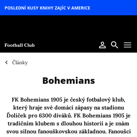
POSLEDNÍ KUSY KNIHY ZAJÍC V AMERICE
LETNÍ
SPECIÁL
Články
Bohemians
FK Bohemians 1905 je český fotbalový klub,
který hraje své domácí zápasy na stadionu
Ďolíček pro 6300 diváků. FK Bohemians 1905 je
tradičním klubem s dlouhou historií a je znám
svou silnou fanouškovskou základnou. Fanoušci