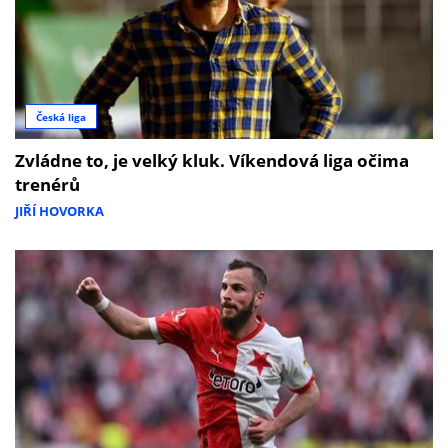
Česká liga
Zvládne to, je velký kluk. Víkendová liga očima
trenérů
JIŘÍ HOVORKA