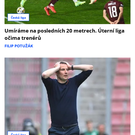
Česká liga
Umíráme na posledních 20 metrech. Úterní liga
očima trenérů
FILIP POTUŽÁK
Česká liga