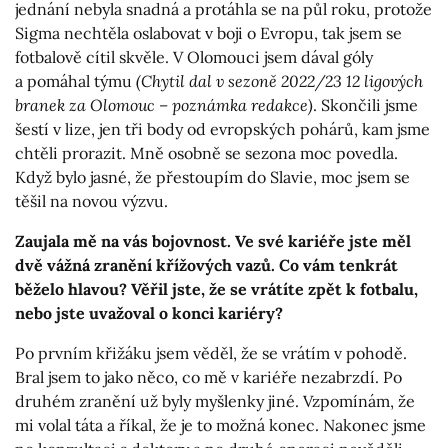
jednání nebyla snadná a protáhla se na půl roku, protože
Sigma nechtěla oslabovat v boji o Evropu, tak jsem se
fotbalově cítil skvěle. V Olomouci jsem dával góly
a pomáhal týmu
(Chytil dal v sezoně 2022/23 12 ligových
branek za Olomouc – poznámka redakce)
. Skončili jsme
šestí v lize, jen tři body od evropských pohárů, kam jsme
chtěli prorazit. Mně osobně se sezona moc povedla.
Když bylo jasné, že přestoupím do Slavie, moc jsem se
těšil na novou výzvu.
Zaujala mě na vás bojovnost. Ve své kariéře jste měl
dvě vážná zranění křížových vazů. Co vám tenkrát
běželo hlavou? Věřil jste, že se vrátíte zpět k fotbalu,
nebo jste uvažoval o konci kariéry?
Po prvním křižáku jsem věděl, že se vrátím v pohodě.
Bral jsem to jako něco, co mě v kariéře nezabrzdí. Po
druhém zranění už byly myšlenky jiné. Vzpomínám, že
mi volal táta a říkal, že je to možná konec. Nakonec jsme