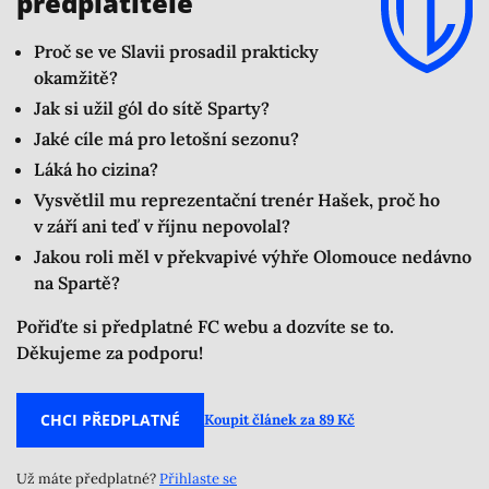
předplatitele
Proč se ve Slavii prosadil prakticky
okamžitě?
Jak si užil gól do sítě Sparty?
Jaké cíle má pro letošní sezonu?
Láká ho cizina?
Vysvětlil mu reprezentační trenér Hašek, proč ho
v září ani teď v říjnu nepovolal?
Jakou roli měl v překvapivé výhře Olomouce nedávno
na Spartě?
Pořiďte si předplatné FC webu a dozvíte se to.
Děkujeme za podporu!
CHCI PŘEDPLATNÉ
Koupit článek za 89 Kč
Už máte předplatné?
Přihlaste se