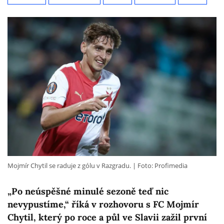
Mojmír Chytil se raduje z gólu v Razgradu.
Foto: Profimedia
„Po neúspěšné minulé sezoně teď nic
nevypustíme,“ říká v rozhovoru s FC Mojmír
Chytil, který po roce a půl ve Slavii zažil první