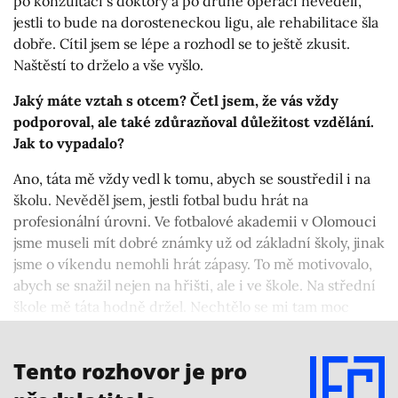
po konzultaci s doktory a po druhé operaci nevěděli,
jestli to bude na dorosteneckou ligu, ale rehabilitace šla
dobře. Cítil jsem se lépe a rozhodl se to ještě zkusit.
Naštěstí to drželo a vše vyšlo.
Jaký máte vztah s otcem? Četl jsem, že vás vždy
podporoval, ale také zdůrazňoval důležitost vzdělání.
Jak to vypadalo?
Ano, táta mě vždy vedl k tomu, abych se soustředil i na
školu. Nevěděl jsem, jestli fotbal budu hrát na
profesionální úrovni. Ve fotbalové akademii v Olomouci
jsme museli mít dobré známky už od základní školy, jinak
jsme o víkendu nemohli hrát zápasy. To mě motivovalo,
abych se snažil nejen na hřišti, ale i ve škole. Na střední
škole mě táta hodně držel. Nechtělo se mi tam moc
chodit. (úsměv) Nakonec jsem slíbil, že maturitu zvládnu
a povedlo se mi to.
Tento rozhovor je pro