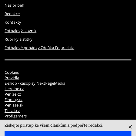
Náš příběh
Redakce
Kontakty
Fotbalový slovník
Rubriky a štítky
Fotbalové pohádky Zdeňka Folprechta
Cookies
Pravidla
E-shop - časopisy NextPageMedia
Heroine.cz
Peníze.cz
Finmag.cz
Peniaze.sk
Tiscali.cz
Profigamers
Pravidla soutěží
Získejte přístup ke všem článkům a podpořte redakci.
© 2026 NextPage Media, s.r.o. | ISSN 2694 - 7072