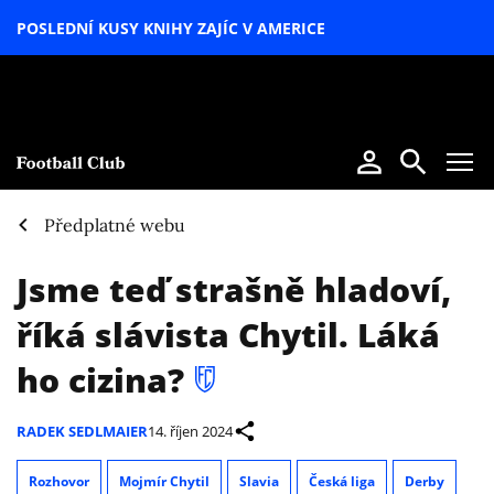
POSLEDNÍ KUSY KNIHY ZAJÍC V AMERICE
LETNÍ
SPECIÁL
Předplatné webu
Jsme teď strašně hladoví,
říká slávista Chytil. Láká
ho cizina?
RADEK SEDLMAIER
14. říjen 2024
Rozhovor
Mojmír Chytil
Slavia
Česká liga
Derby