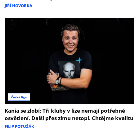
JIŘÍ HOVORKA
Česká liga
Kania se zlobí: Tři kluby v lize nemají potřebné
osvětlení. Další přes zimu netopí. Chtějme kvalitu
FILIP POTUŽÁK