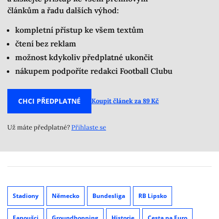
článkům a řadu dalších výhod:
kompletní přístup ke všem textům
čtení bez reklam
možnost kdykoliv předplatné ukončit
nákupem podpoříte redakci Football Clubu
CHCI PŘEDPLATNÉ
Koupit článek za 89 Kč
Už máte předplatné?
Přihlaste se
Stadiony
Německo
Bundesliga
RB Lipsko
Fanoušci
Groundhopping
Historie
Cesta na Euro