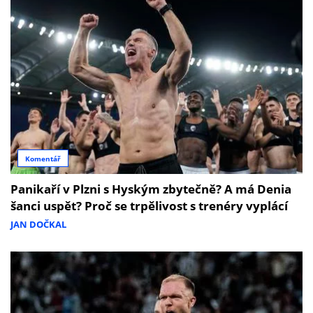
Komentář
Panikaří v Plzni s Hyským zbytečně? A má Denia
šanci uspět? Proč se trpělivost s trenéry vyplácí
JAN DOČKAL