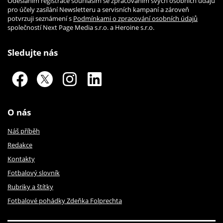
Odesláním registrace souhlasím se zpracováním svých osobních údajů
pro účely zasílání Newsletteru a servisních kampaní a zároveň
potvrzuji seznámení s
Podmínkami o zpracování osobních údajů
společností Next Page Media s.r.o. a Heroine s.r.o.
Sledujte nás
O nás
Náš příběh
Redakce
Kontakty
Fotbalový slovník
Rubriky a štítky
Fotbalové pohádky Zdeňka Folprechta