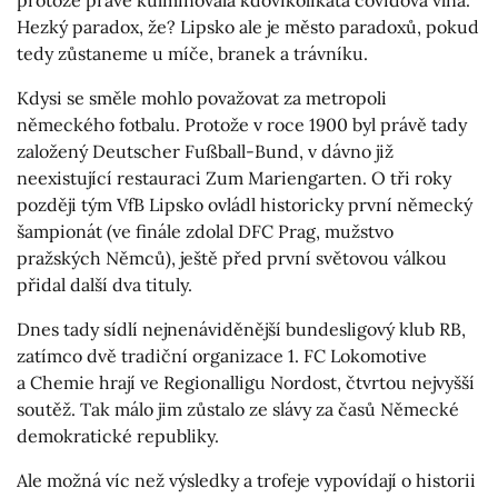
protože právě kulminovala kdovíkolikátá covidová vlna.
Hezký paradox, že? Lipsko ale je město paradoxů, pokud
tedy zůstaneme u míče, branek a trávníku.
Kdysi se směle mohlo považovat za metropoli
německého fotbalu. Protože v roce 1900 byl právě tady
založený Deutscher Fußball-Bund, v dávno již
neexistující restauraci Zum Mariengarten. O tři roky
později tým VfB Lipsko ovládl historicky první německý
šampionát (ve finále zdolal DFC Prag, mužstvo
pražských Němců), ještě před první světovou válkou
přidal další dva tituly.
Dnes tady sídlí nejnenáviděnější bundesligový klub RB,
zatímco dvě tradiční organizace 1. FC Lokomotive
a Chemie hrají ve Regionalligu Nordost, čtvrtou nejvyšší
soutěž. Tak málo jim zůstalo ze slávy za časů Německé
demokratické republiky.
Ale možná víc než výsledky a trofeje vypovídají o historii