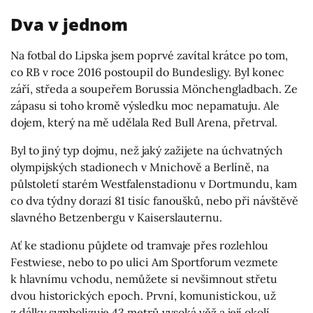
Dva v jednom
Na fotbal do Lipska jsem poprvé zavítal krátce po tom,
co RB v roce 2016 postoupil do Bundesligy. Byl konec
září, středa a soupeřem Borussia Mönchengladbach. Ze
zápasu si toho kromě výsledku moc nepamatuju. Ale
dojem, který na mě udělala Red Bull Arena, přetrval.
Byl to jiný typ dojmu, než jaký zažijete na úchvatných
olympijských stadionech v Mnichově a Berlíně, na
půlstoletí starém Westfalenstadionu v Dortmundu, kam
co dva týdny dorazí 81 tisíc fanoušků, nebo při návštěvě
slavného Betzenbergu v Kaiserslauternu.
Ať ke stadionu půjdete od tramvaje přes rozlehlou
Festwiese, nebo to po ulici Am Sportforum vezmete
k hlavnímu vchodu, nemůžete si nevšimnout střetu
dvou historických epoch. První, komunistickou, už
z dálky symbolizuje 43 metrů vysoká věž a její okolí,