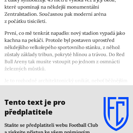
které upomínají na někdejší monumentální
Zentralstadion. Současnou pak moderní aréna
z počátku tisíciletí.
První, co mě tenkrát napadlo: nový stadion vypadá jako
kachna na pekáči. Protože byl postaven uprostřed
někdejšího velkolepého sportovního stánku, z něhož
zůstaly základy tribun, pokryté hlínou a trávou. Do Red
Bull Areny tak musíte vstoupit po jednom z osmnácti
železných můstků.
Je to rozhodně architektonický unikát, neboť běžnějším
scénářem bývá starý stadion srovnat se zemí a na jeho
místě postavit nový. V Lipsku se zajímavě propojují oba.
Tento text je pro
předplatitele
Staňte se předplatiteli webu Football Club
a získejte přístup ke všem prémiovým