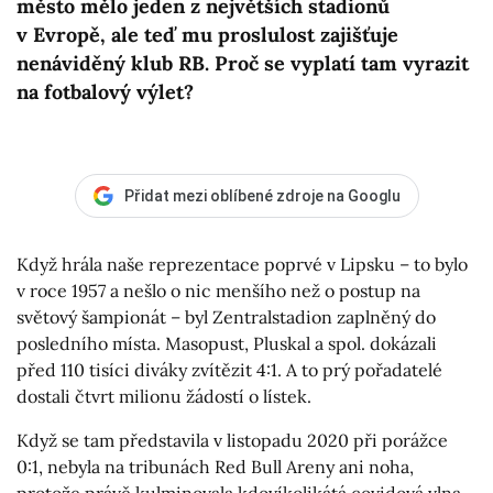
město mělo jeden z největších stadionů
v Evropě, ale teď mu proslulost zajišťuje
nenáviděný klub RB. Proč se vyplatí tam vyrazit
na fotbalový výlet?
Přidat mezi oblíbené zdroje na Googlu
Když hrála naše reprezentace poprvé v Lipsku – to bylo
v roce 1957 a nešlo o nic menšího než o postup na
světový šampionát – byl Zentralstadion zaplněný do
posledního místa. Masopust, Pluskal a spol. dokázali
před 110 tisíci diváky zvítězit 4:1. A to prý pořadatelé
dostali čtvrt milionu žádostí o lístek.
Když se tam představila v listopadu 2020 při porážce
0:1, nebyla na tribunách Red Bull Areny ani noha,