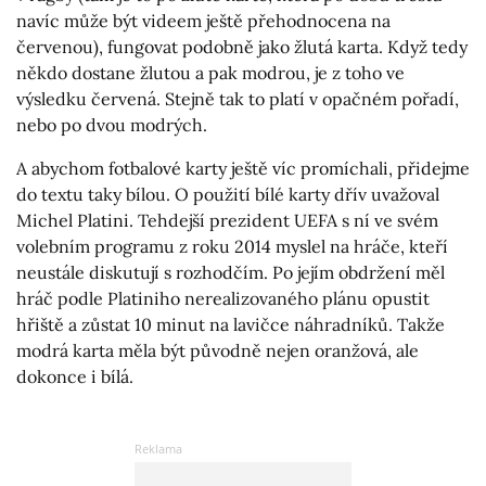
navíc může být videem ještě přehodnocena na
červenou), fungovat podobně jako žlutá karta. Když tedy
někdo dostane žlutou a pak modrou, je z toho ve
výsledku červená. Stejně tak to platí v opačném pořadí,
nebo po dvou modrých.
A abychom fotbalové karty ještě víc promíchali, přidejme
do textu taky bílou. O použití bílé karty dřív uvažoval
Michel Platini. Tehdejší prezident UEFA s ní ve svém
volebním programu z roku 2014 myslel na hráče, kteří
neustále diskutují s rozhodčím. Po jejím obdržení měl
hráč podle Platiniho nerealizovaného plánu opustit
hřiště a zůstat 10 minut na lavičce náhradníků. Takže
modrá karta měla být původně nejen oranžová, ale
dokonce i bílá.