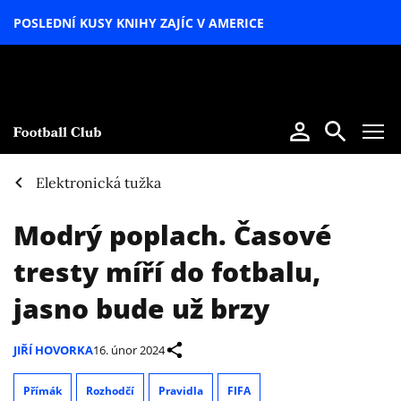
POSLEDNÍ KUSY KNIHY ZAJÍC V AMERICE
LETNÍ
SPECIÁL
Elektronická tužka
Modrý poplach. Časové
tresty míří do fotbalu,
jasno bude už brzy
JIŘÍ HOVORKA
16. únor 2024
Přímák
Rozhodčí
Pravidla
FIFA