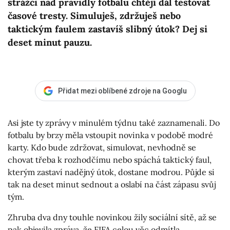
strážci nad pravidly fotbalu chtějí dál testovat
časové tresty. Simuluješ, zdržuješ nebo
taktickým faulem zastavíš slibný útok? Dej si
deset minut pauzu.
Přidat mezi oblíbené zdroje na Googlu
Asi jste ty zprávy v minulém týdnu také zaznamenali. Do
fotbalu by brzy měla vstoupit novinka v podobě modré
karty. Kdo bude zdržovat, simulovat, nevhodně se
chovat třeba k rozhodčímu nebo spáchá taktický faul,
kterým zastaví nadějný útok, dostane modrou. Půjde si
tak na deset minut sednout a oslabí na část zápasu svůj
tým.
Zhruba dva dny touhle novinkou žily sociální sítě, až se
pak objevila zpráva, že FIFA celou věc odmítla,