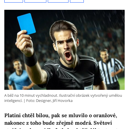
A běž na 10 minut vychladnout. Ilustrační obrázek vytvořený umělou
inteligencí.
Foto: Designer, Jiří Hovorka
Platini chtěl bílou, pak se mluvilo o oranžové,
nakonec z toho bude zřejmě modrá. Světoví