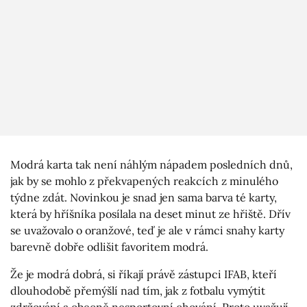
Modrá karta tak není náhlým nápadem posledních dnů,
jak by se mohlo z překvapených reakcích z minulého
týdne zdát. Novinkou je snad jen sama barva té karty,
která by hříšníka posílala na deset minut ze hřiště. Dřív
se uvažovalo o oranžové, teď je ale v rámci snahy karty
barevně dobře odlišit favoritem modrá.
Že je modrá dobrá, si říkají právě zástupci IFAB, kteří
dlouhodobě přemýšlí nad tím, jak z fotbalu vymýtit