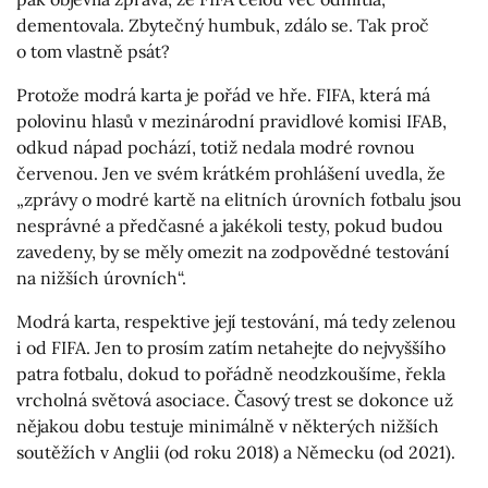
dementovala. Zbytečný humbuk, zdálo se. Tak proč
o tom vlastně psát?
Protože modrá karta je pořád ve hře. FIFA, která má
polovinu hlasů v mezinárodní pravidlové komisi IFAB,
odkud nápad pochází, totiž nedala modré rovnou
červenou. Jen ve svém krátkém prohlášení uvedla, že
„zprávy o modré kartě na elitních úrovních fotbalu jsou
nesprávné a předčasné a jakékoli testy, pokud budou
zavedeny, by se měly omezit na zodpovědné testování
na nižších úrovních“.
Modrá karta, respektive její testování, má tedy zelenou
i od FIFA. Jen to prosím zatím netahejte do nejvyššího
patra fotbalu, dokud to pořádně neodzkoušíme, řekla
vrcholná světová asociace. Časový trest se dokonce už
nějakou dobu testuje minimálně v některých nižších
soutěžích v Anglii (od roku 2018) a Německu (od 2021).