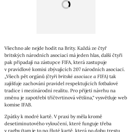
Všechno ale nejde hodit na Brity. Každá ze čtyř
britských národních asociací má jeden hlas, další čtyři
pak připadají na zástupce FIFA, která zastupuje
v pravidlové komisi zbývajících 207 národních asociací.
„Všech pět orgánů
(čtyři britské asociace a FIFA)
tak
zajišťuje zachování pravidel respektujících fotbalové
tradice i mezinárodní realitu. Pro přijetí návrhu na
změnu je zapotřebí tříčtvrtinová většina,“ vysvětluje web
komise IFAB.
Zpátky k modré kartě. V praxi by měla kromě
desetiminutového vyloučení, které funguje třeba
v ragby (tam je to po žluté kartě, která po dobu trestu