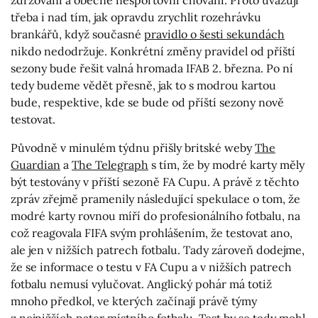
zdržování a obecně nesportovní chování. Proto uvažují
třeba i nad tím, jak opravdu zrychlit rozehrávku
brankářů, když současné
pravidlo o šesti sekundách
nikdo nedodržuje. Konkrétní změny pravidel od příští
sezony bude řešit valná hromada IFAB 2. března. Po ní
tedy budeme vědět přesně, jak to s modrou kartou
bude, respektive, kde se bude od příští sezony nově
testovat.
Původně v minulém týdnu přišly britské weby
The
Guardian
a
The Telegraph
s tím, že by modré karty měly
být testovány v příští sezoně FA Cupu. A právě z těchto
zpráv zřejmě pramenily následující spekulace o tom, že
modré karty rovnou míří do profesionálního fotbalu, na
což reagovala FIFA svým prohlášením, že testovat ano,
ale jen v nižších patrech fotbalu. Tady zároveň dodejme,
že se informace o testu v FA Cupu a v nižších patrech
fotbalu nemusí vylučovat. Anglický pohár má totiž
mnoho předkol, ve kterých začínají právě týmy