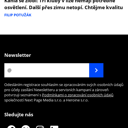
Kania se zlobí: Tři kluby v lize nemají potřebné
osvětlení. Další přes zimu netopí. Chtějme kvalitu
FILIP POTUŽÁK
Newsletter
Odesláním registrace souhlasím se zpracováním svých osobních údajů
pro účely zasílání Newsletteru a servisních kampaní a zároveň
potvrzuji seznámení s
Podmínkami o zpracování osobních údajů
společností Next Page Media s.r.o. a Heroine s.r.o.
Sledujte nás