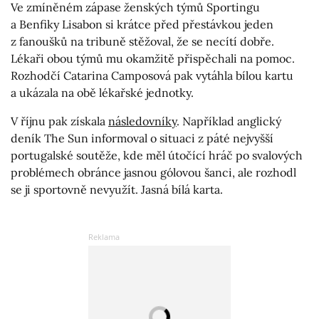
Ve zmíněném zápase ženských týmů Sportingu
a Benfiky Lisabon si krátce před přestávkou jeden
z fanoušků na tribuně stěžoval, že se necítí dobře.
Lékaři obou týmů mu okamžitě přispěchali na pomoc.
Rozhodčí Catarina Camposová pak vytáhla bílou kartu
a ukázala na obě lékařské jednotky.
V říjnu pak získala
následovníky
. Například anglický
deník The Sun informoval o situaci z páté nejvyšší
portugalské soutěže, kde měl útočící hráč po svalových
problémech obránce jasnou gólovou šanci, ale rozhodl
se ji sportovně nevyužít. Jasná bílá karta.