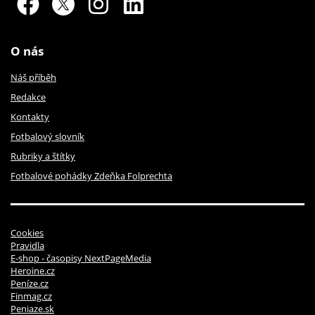
O nás
Náš příběh
Redakce
Kontakty
Fotbalový slovník
Rubriky a štítky
Fotbalové pohádky Zdeňka Folprechta
Cookies
Pravidla
E-shop - časopisy NextPageMedia
Heroine.cz
Peníze.cz
Finmag.cz
Peniaze.sk