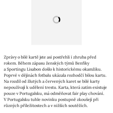
Zprávy o bílé kartě jste asi postřehli i zhruba před
rokem. Během zápasu ženských týmů Benfiky
a Sportingu Lisabon došlo k historickému okamžiku.
Poprvé v dějinách fotbalu ukázala rozhodčí bílou kartu.
Na rozdíl od žlutých a červených karet se bílé karty
nepoužívají k udělení trestu. Karta, která zatím existuje
pouze v Portugalsku, má odměňovat fair play chování.
V Portugalsku tuhle novinku postupně zkoušejí při
různých příležitostech a v nižších soutěžích.