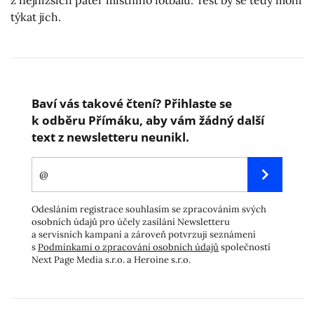
z nejnižších pater místního fotbalu. Test by se tedy mohl
týkat jich.
Baví vás takové čtení? Přihlaste se
k odběru Přímáku, aby vám žádný další
text z newsletteru neunikl.
Odesláním registrace souhlasím se zpracováním svých
osobních údajů pro účely zasílání Newsletteru
a servisních kampaní a zároveň potvrzuji seznámení
s
Podmínkami o zpracování osobních údajů
společností
Next Page Media s.r.o. a Heroine s.r.o.