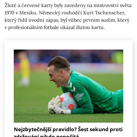
Žluté a červené karty byly zavedeny na mistrovství světa
1970 v Mexiku. Německý rozhodčí Kurt Tschenscher,
který řídil úvodní zápas, byl vůbec prvním sudím, který
v profesionálním fotbale ukázal žlutou kartu.
Nejzbytečnější pravidlo? Šest sekund proti
zdržování nikdo nepočítá