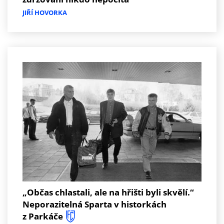
JIŘÍ HOVORKA
„Občas chlastali, ale na hřišti byli skvělí.“
Neporazitelná Sparta v historkách
z Parkáče