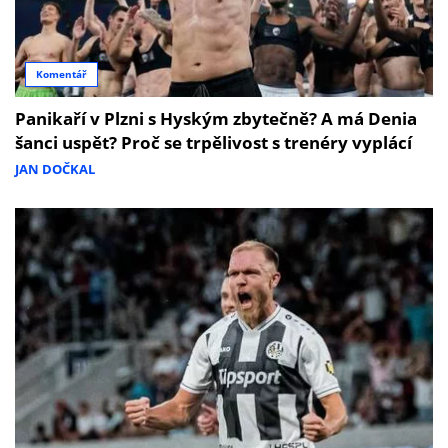
Komentář
Panikaří v Plzni s Hyským zbytečně? A má Denia
šanci uspět? Proč se trpělivost s trenéry vyplácí
JAN DOČKAL