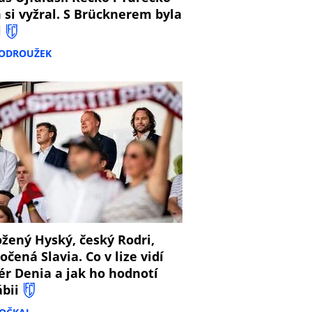
 si vyžral. S Brücknerem byla
l
PODROUŽEK
8
žený Hyský, český Rodri,
očená Slavia. Co v lize vidí
ér Denia a jak ho hodnotí
ábii