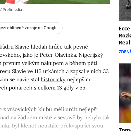
 / Profimedia
Ecce
ezi oblíbené zdroje na Googlu
Rozk
Real
ádru Slavie hledali hráče tak pevně
ZDEN
šovského
, jako je Peter Olayinka. Nigerijský
ým prvním velkým nákupem a během pěti
resu Slavie ve 115 utkáních a zapsal v nich 33
zim se navíc stal
historicky
nejlepším
ých pohárech
s celkem 13 góly v 55
 z vršovických klubů měli určit nejlepší
snad na žádném místě v sestavě by nebylo tak
yinka byl klenot neustále překvapující svou
Tomá