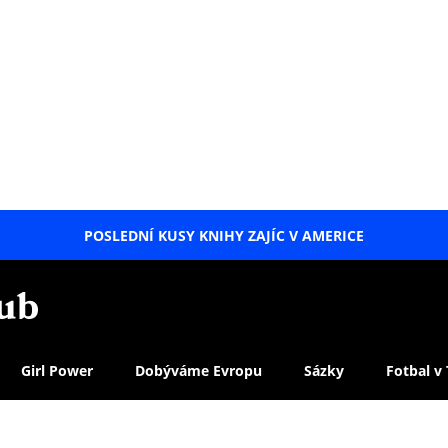
POSLEDNÍ KUSY KNIHY ZAJÍC V AMERICE
LETNÍ
SPECIÁL
Girl Power
Dobýváme Evropu
Sázky
Fotbal v