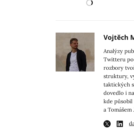
Vojtěch 
Analýzy pub
Twitteru po
rozbory tvoř
struktury, 
taktických s
dovedlo i n
kde působi
a Tomášem 
da