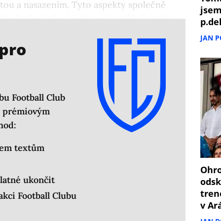
ivitou a nasazením. Tyto aspekty společně
jsem
ůměrným řešením situací vytvářejí skvělý
p.de
a.
JAN 
 pro
bu Football Club
em prémiovým
hod:
šem textům
Ohro
latné ukončit
odsk
tren
kci Football Clubu
v Ar