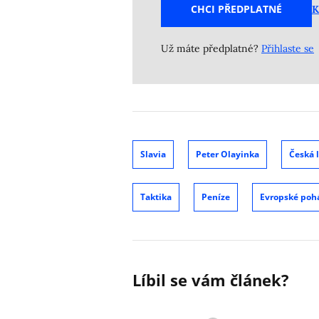
CHCI PŘEDPLATNÉ
K
Už máte předplatné?
Přihlaste se
Slavia
Peter Olayinka
Česká l
Taktika
Peníze
Evropské poh
Líbil se vám článek?