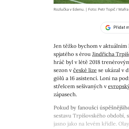
Rozlučka v Edenu.
Foto: Petr Topič / Mafra
Přidat m
Jen těžko bychom v aktuálním k
spjatého s érou
Jindřicha Trpi
hráč byl v létě 2018 trenérov
sezon v
české lize
se ukázal v d
gólů a 16 asistencí. Loni na pod
střelcem sešívaných v
evropsk
zápasech.
Pokud by fanoušci úspěšnějšího
sestavu Trpišovského období, 
jasno jako na levém křídle. Ola