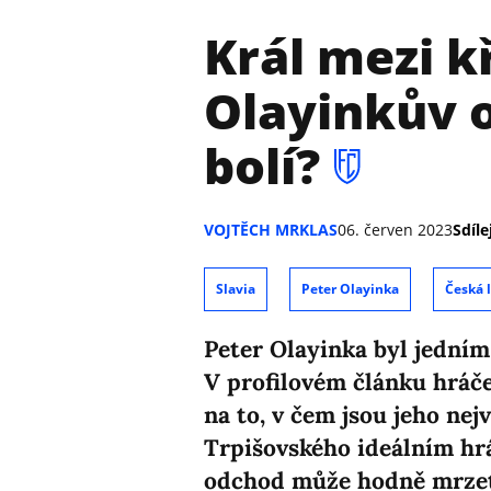
Král mezi kř
Olayinkův o
bolí?
VOJTĚCH MRKLAS
06. červen 2023
Sdíle
Slavia
Peter Olayinka
Česká l
Peter Olayinka byl jedním 
V profilovém článku hráče
na to, v čem jsou jeho nej
Trpišovského ideálním hrá
odchod může hodně mrzet