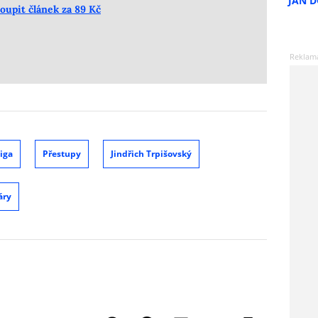
JAN 
oupit článek za 89 Kč
iga
Přestupy
Jindřich Trpišovský
áry