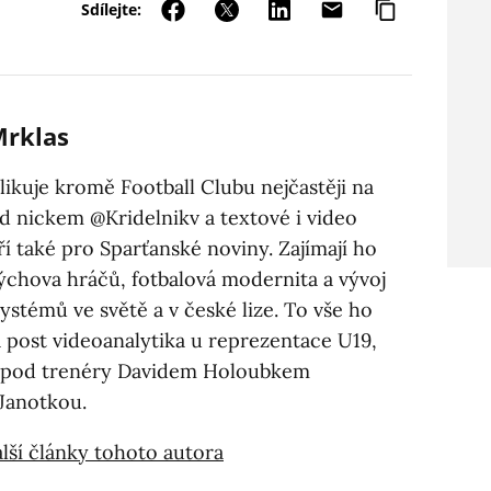
Sdílejte:
Mrklas
likuje kromě Football Clubu nejčastěji na
d nickem @Kridelnikv a textové i video
í také pro Sparťanské noviny. Zajímají ho
výchova hráčů, fotbalová modernita a vývoj
ystémů ve světě a v české lize. To vše ho
a post videoanalytika u reprezentace U19,
l pod trenéry Davidem Holoubkem
Janotkou.
lší články tohoto autora