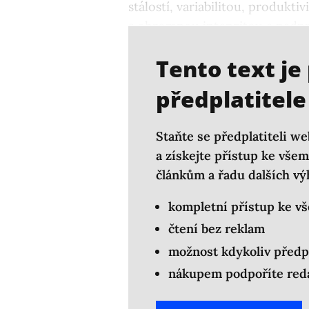
stálostí, variabilitou, produkt
s ohromnou intenzitou a nadpr
mix pro takřka každého trenér
Tento text je
předplatitele
Staňte se předplatiteli we
a získejte přístup ke vš
článkům a řadu dalších vý
kompletní přístup ke v
čtení bez reklam
možnost kdykoliv předp
nákupem podpoříte reda