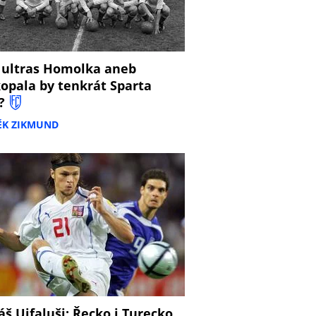
 ultras Homolka aneb
opala by tenkrát Sparta
?
ĚK ZIKMUND
š Ujfaluši: Řecko i Turecko