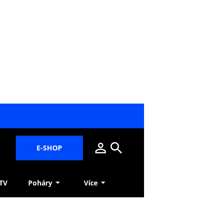
E-SHOP
 TV
Poháry
Více