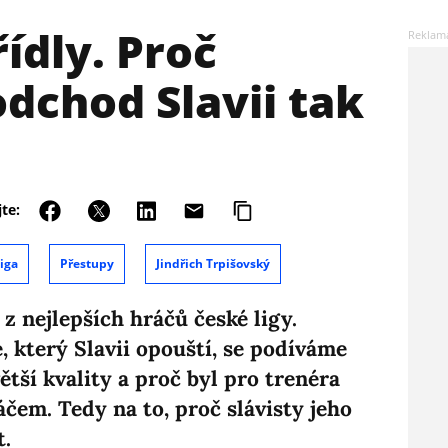
ídly. Proč
dchod Slavii tak
jte:
iga
Přestupy
Jindřich Trpišovský
z nejlepších hráčů české ligy.
, který Slavii opouští, se podíváme
větší kvality a proč byl pro trenéra
čem. Tedy na to, proč slávisty jeho
.