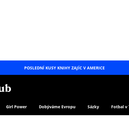
POSLEDNÍ KUSY KNIHY ZAJÍC V AMERICE
LETNÍ
SPECIÁL
Girl Power
Dobýváme Evropu
Sázky
Fotbal v