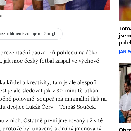
a
Tomá
ezi oblíbené zdroje na Googlu
jsem
p.de
JAN 
prezentační pauza. Při pohledu na áčko
ět, jak moc český fotbal zaspal ve výchově
 křídel a kreativity, tam je ale alespoň
st je ale sledovat jak v 80. minutě utkání
točné polovině, soupeř má minimální tlak na
ředu dvojice Lukáš Červ – Tomáš Souček.
mu z nich. Ostatně první jmenovaný už v té
i, protože byl unavený a druhý jmenovaný
Ohro