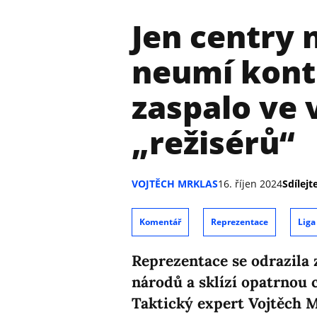
Jen centry 
neumí kont
zaspalo ve
„režisérů“
VOJTĚCH MRKLAS
16. říjen 2024
Sdílejte
Komentář
Reprezentace
Liga
Reprezentace se odrazila 
národů a sklízí opatrnou c
Taktický expert Vojtěch M