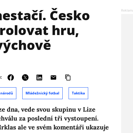
nestačí. Česko
rolovat hru,
 výchově
:
 národů
Mládežnický fotbal
Taktika
ze dna, vede svou skupinu v Lize
hválu za poslední tři vystoupení.
rklas ale ve svém komentáři ukazuje