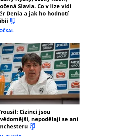
očená Slavia. Co v lize vidí
ér Denia a jak ho hodnotí
ábii
DOČKAL
8
rousil: Cizinci jsou
vědomější, nepodělají se ani
nchesteru