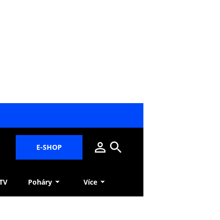
E-SHOP
 TV
Poháry
Více