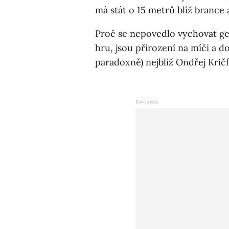
má stát o 15 metrů blíž brance
Proč se nepovedlo vychovat gen
hru, jsou přirození na míči a 
paradoxně) nejblíž Ondřej Krič