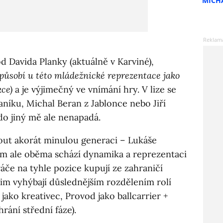
MICH
 Davida Planky (aktuálně v Karviné),
 působí u této mládežnické reprezentace jako
ce)
a je výjimečný ve vnímání hry. V lize se
 Baníku, Michal Beran z Jablonce nebo Jiří
do jiný mě ale nenapadá.
ut akorát minulou generaci – Lukáše
ým ale oběma schází dynamika a reprezentaci
ráče na tyhle pozice kupují ze zahraničí
jim vyhýbají důslednějším rozdělením rolí
s jako kreativec, Provod jako ballcarrier +
rání střední fáze).