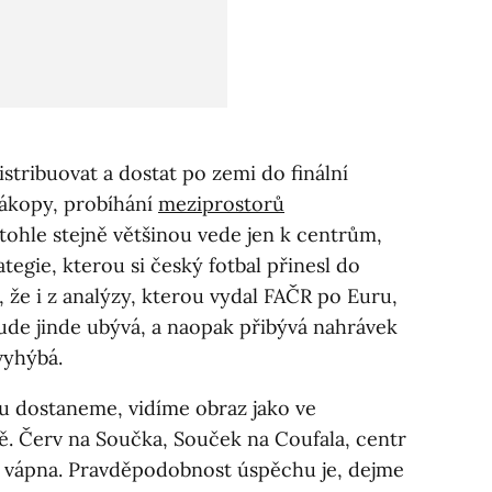
stribuovat a dostat po zemi do finální
nákopy, probíhání
meziprostorů
tohle stejně většinou vede jen k centrům,
ategie, kterou si český fotbal přinesl do
že i z analýzy, kterou vydal FAČR po Euru,
ude jinde ubývá, a naopak přibývá nahrávek
vyhýbá.
u dostaneme, vidíme obraz jako ve
ě. Červ na Součka, Souček na Coufala, centr
o vápna. Pravděpodobnost úspěchu je, dejme