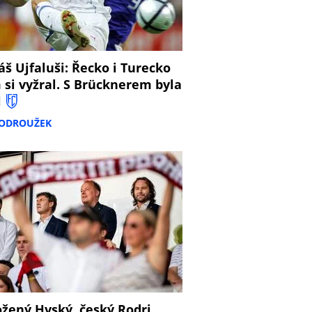
š Ujfaluši: Řecko i Turecko
 si vyžral. S Brücknerem byla
l
PODROUŽEK
žený Hyský, český Rodri,