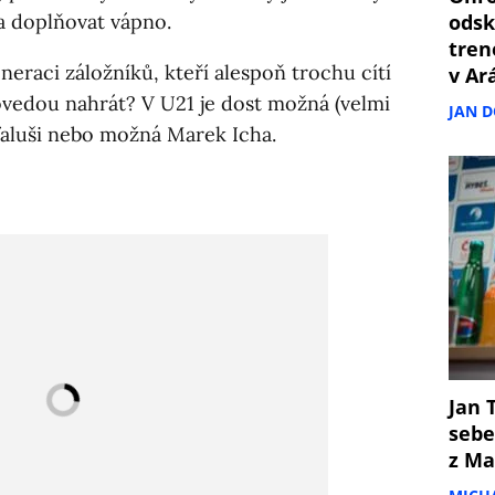
 a doplňovat vápno.
odsk
tren
eraci záložníků, kteří alespoň trochu cítí
v Ar
dovedou nahrát? V U21 je dost možná (velmi
JAN 
faluši nebo možná Marek Icha.
Jan T
sebe
z Ma