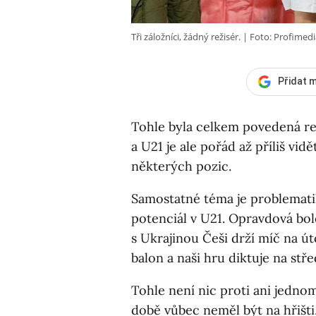
Tři záložníci, žádný režisér.
Foto: Profimedi
Přidat m
Tohle byla celkem povedená re
a U21 je ale pořád až příliš vid
některých pozic.
Samostatné téma je problematika
potenciál v U21. Opravdová bole
s Ukrajinou Češi drží míč na ú
balon a naši hru diktuje na st
Tohle není nic proti ani jedno
době vůbec neměl být na hřišt