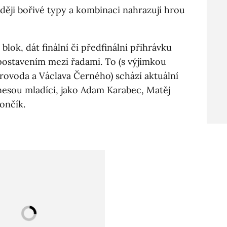
aději bořivé typy a kombinaci nahrazují hrou
blok, dát finální či předfinální přihrávku
postavením mezi řadami. To (s výjimkou
rovoda a Václava Černého) schází aktuální
nesou mladíci, jako Adam Karabec, Matěj
ončík.