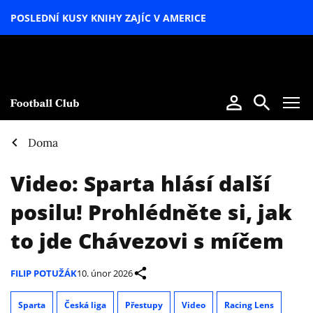
POSLEDNÍ KUSY KNIHY ZAJÍC V AMERICE
LETNÍ
SPECIÁL
Doma
Video: Sparta hlásí další
posilu! Prohlédněte si, jak
to jde Chávezovi s míčem
FILIP POTUŽÁK
10. únor 2026
Sparta
Česká liga
Přestupy
Video
Racing Lens