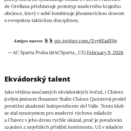
de Orellana představuje prototyp moderního krajního
obránce, který v sobě kombinuje jihoamerickou dravost
s evropskou taktickou disciplínou.
𝑨𝒎𝒊𝒈𝒐𝒔 𝒏𝒖𝒆𝒗𝒐𝒔 🕺🕺
pic.twitter.com/Zyy6EadF6v
— AC Sparta Praha (@ACSparta_CZ)
February 9, 2026
Ekvádorský talent
Jako většina současných ekvádorských hvězd, i Chávez
(celým jménem Jhoanner Stalin Chávez Quintero) prošel
prestižní akademií Independiente del Valle. Tento klub
se stal synonymem pro moderní výchovu mládeže
a Chávez v jeho dresu rychle ukázal, proč je považován
za jeden z největších příslibů kontinentu. Už v mladém