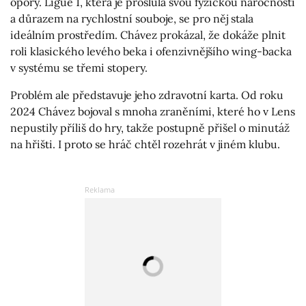
opory. Ligue 1, která je proslulá svou fyzickou náročností
a důrazem na rychlostní souboje, se pro něj stala
ideálním prostředím. Chávez prokázal, že dokáže plnit
roli klasického levého beka i ofenzivnějšího wing-backa
v systému se třemi stopery.
Problém ale představuje jeho zdravotní karta. Od roku
2024 Chávez bojoval s mnoha zraněními, které ho v Lens
nepustily příliš do hry, takže postupně přišel o minutáž
na hřišti. I proto se hráč chtěl rozehrát v jiném klubu.