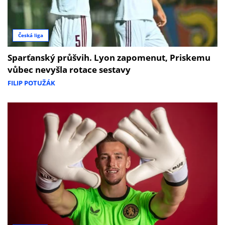
Česká liga
Sparťanský průšvih. Lyon zapomenut, Priskemu
vůbec nevyšla rotace sestavy
FILIP POTUŽÁK