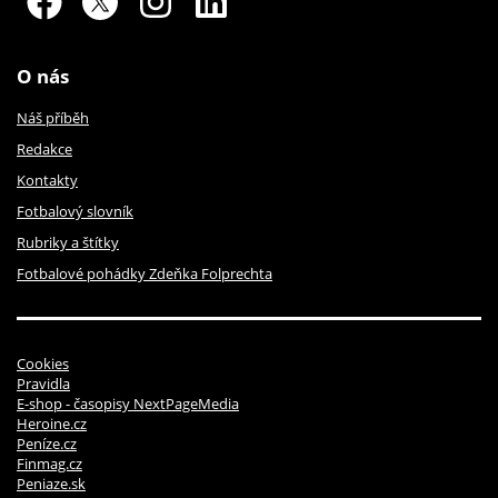
O nás
Náš příběh
Redakce
Kontakty
Fotbalový slovník
Rubriky a štítky
Fotbalové pohádky Zdeňka Folprechta
Cookies
Pravidla
E-shop - časopisy NextPageMedia
Heroine.cz
Peníze.cz
Finmag.cz
Peniaze.sk