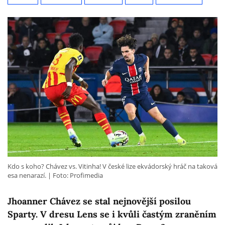
Kdo s koho? Chávez vs. Vitinha! V české lize ekvádorský hráč na taková
esa nenarazí.
Foto: Profimedia
Jhoanner Chávez se stal nejnovější posilou
Sparty. V dresu Lens se i kvůli častým zraněním