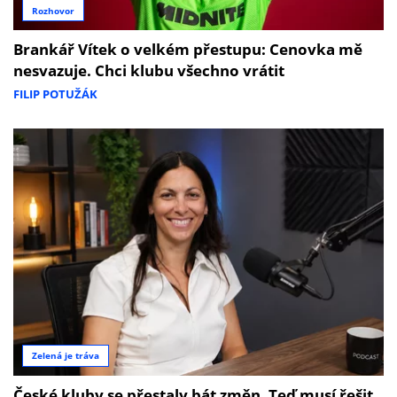
Rozhovor
Brankář Vítek o velkém přestupu: Cenovka mě
nesvazuje. Chci klubu všechno vrátit
FILIP POTUŽÁK
Zelená je tráva
České kluby se přestaly bát změn. Teď musí řešit