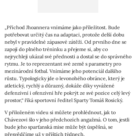
„Příchod Jhoannera vnímáme jako příležitost. Bude
potřebovat určitý čas na adaptaci, protože delší dobu
nebyl v pravidelné zápasové zátěži. Od prvního dne se
zapojí do plného tréninku a přejeme si, aby co
nejrychleji ukázal své přednosti a dostal se do správného
rytmu. Je to reprezentant své země s parametry pro
mezinárodní fotbal. Vnímáme jeho potenciál dalšího
růstu. Typologicky jde o levonohého obránce, který je
atletický, rychlý a důrazný, dokáže díky vyvážené
defenzivní i ofenzivní hře pokrýt ze své pozice celý levý
prostor,“ říká sportovní ředitel Sparty Tomáš Rosický.
V přiloženém videu si můžete prohlédnout, jak to
Chávezovi šlo v jeho předchozích angažmá. O tom, jestli
bude jeho sparťanská mise může být úspěšná, se
přesvědčíme už v příštích týdnech.