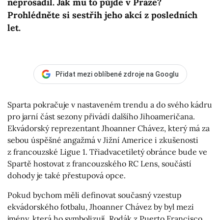
neprosadil. Jak mu to půjde v Praze?
Prohlédněte si sestřih jeho akcí z posledních
let.
Přidat mezi oblíbené zdroje na Googlu
Sparta pokračuje v nastaveném trendu a do svého kádru
pro jarní část sezony přivádí dalšího Jihoameričana.
Ekvádorský reprezentant Jhoanner Chávez, který má za
sebou úspěšné angažmá v Jižní Americe i zkušenosti
z francouzské Ligue 1. Třiadvacetiletý obránce bude ve
Spartě hostovat z francouzského RC Lens, součástí
dohody je také přestupová opce.
Pokud bychom měli definovat současný vzestup
ekvádorského fotbalu, Jhoanner Chávez by byl mezi
jmény, která ho symbolizují. Rodák z Puerto Francisco