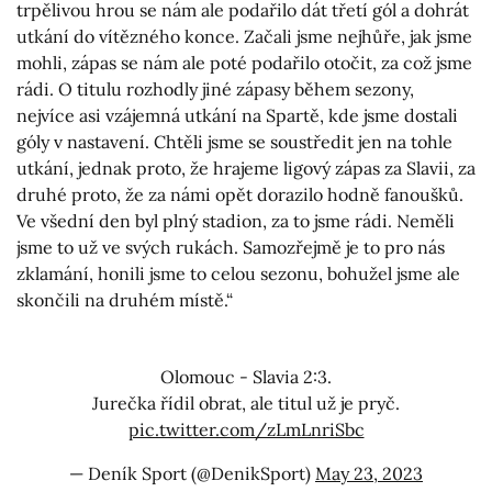
trpělivou hrou se nám ale podařilo dát třetí gól a dohrát
utkání do vítězného konce. Začali jsme nejhůře, jak jsme
mohli, zápas se nám ale poté podařilo otočit, za což jsme
rádi. O titulu rozhodly jiné zápasy během sezony,
nejvíce asi vzájemná utkání na Spartě, kde jsme dostali
góly v nastavení. Chtěli jsme se soustředit jen na tohle
utkání, jednak proto, že hrajeme ligový zápas za Slavii, za
druhé proto, že za námi opět dorazilo hodně fanoušků.
Ve všední den byl plný stadion, za to jsme rádi. Neměli
jsme to už ve svých rukách. Samozřejmě je to pro nás
zklamání, honili jsme to celou sezonu, bohužel jsme ale
skončili na druhém místě.“
Olomouc - Slavia 2:3.
Jurečka řídil obrat, ale titul už je pryč.
pic.twitter.com/zLmLnriSbc
— Deník Sport (@DenikSport)
May 23, 2023