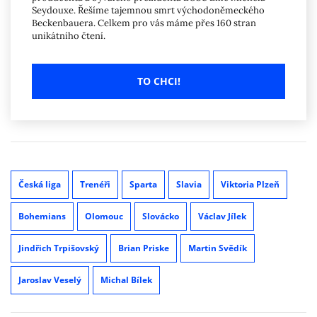
Seydouxe. Řešíme tajemnou smrt východoněmeckého
Beckenbauera. Celkem pro vás máme přes 160 stran
unikátního čtení.
TO CHCI!
Česká liga
Trenéři
Sparta
Slavia
Viktoria Plzeň
Bohemians
Olomouc
Slovácko
Václav Jílek
Jindřich Trpišovský
Brian Priske
Martin Svědík
Jaroslav Veselý
Michal Bílek