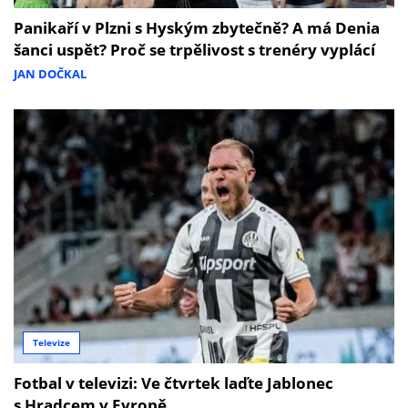
Panikaří v Plzni s Hyským zbytečně? A má Denia
šanci uspět? Proč se trpělivost s trenéry vyplácí
JAN DOČKAL
Televize
Fotbal v televizi: Ve čtvrtek laďte Jablonec
s Hradcem v Evropě