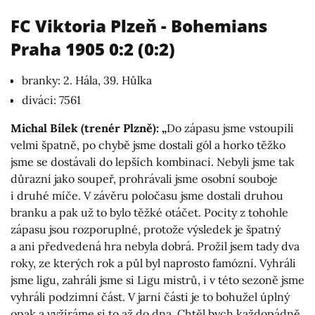
FC Viktoria Plzeň - Bohemians
Praha 1905 0:2 (0:2)
branky: 2. Hála, 39. Hůlka
diváci: 7561
Michal Bílek (trenér Plzně): „
Do zápasu jsme vstoupili
velmi špatně, po chybě jsme dostali gól a horko těžko
jsme se dostávali do lepších kombinací. Nebyli jsme tak
důrazní jako soupeř, prohrávali jsme osobní souboje
i druhé míče. V závěru poločasu jsme dostali druhou
branku a pak už to bylo těžké otáčet. Pocity z tohohle
zápasu jsou rozporuplné, protože výsledek je špatný
a ani předvedená hra nebyla dobrá. Prožil jsem tady dva
roky, ze kterých rok a půl byl naprosto famózní. Vyhráli
jsme ligu, zahráli jsme si Ligu mistrů, i v této sezoně jsme
vyhráli podzimní část. V jarní části je to bohužel úplný
opak a vyžíráme si to až do dna. Chtěl bych každopádně