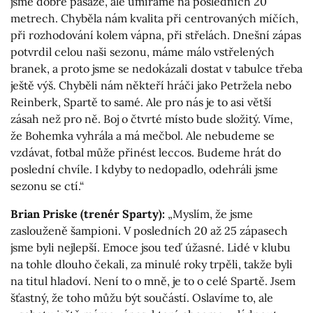
jsme dobré pasáže, ale umíráme na posledních 20
metrech. Chyběla nám kvalita při centrovaných míčích,
při rozhodování kolem vápna, při střelách. Dnešní zápas
potvrdil celou naši sezonu, máme málo vstřelených
branek, a proto jsme se nedokázali dostat v tabulce třeba
ještě výš. Chyběli nám někteří hráči jako Petržela nebo
Reinberk, Spartě to samé. Ale pro nás je to asi větší
zásah než pro ně. Boj o čtvrté místo bude složitý. Víme,
že Bohemka vyhrála a má mečbol. Ale nebudeme se
vzdávat, fotbal může přinést leccos. Budeme hrát do
poslední chvíle. I kdyby to nedopadlo, odehráli jsme
sezonu se ctí.“
Brian Priske (trenér Sparty):
„Myslím, že jsme
zaslouženě šampioni. V posledních 20 až 25 zápasech
jsme byli nejlepší. Emoce jsou teď úžasné. Lidé v klubu
na tohle dlouho čekali, za minulé roky trpěli, takže byli
na titul hladoví. Není to o mně, je to o celé Spartě. Jsem
šťastný, že toho můžu být součástí. Oslavíme to, ale