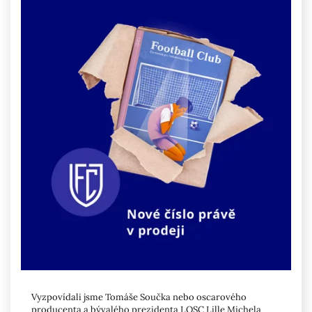
Vyzpovídali jsme Tomáše Součka nebo oscarového
producenta a bývalého prezidenta LOSC Lille Michela