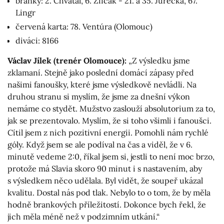
branky: 2. Chvátal, 6. Zifčák - 21. a 35. Jurečka, 67.
Lingr
červená karta: 78. Ventúra (Olomouc)
diváci: 8166
Václav Jílek (trenér Olomouce):
„Z výsledku jsme
zklamaní. Stejně jako poslední domácí zápasy před
našimi fanoušky, které jsme výsledkově nevládli. Na
druhou stranu si myslím, že jsme za dnešní výkon
nemáme co stydět. Mužstvo zaslouží absolutorium za to,
jak se prezentovalo. Myslím, že si toho všimli i fanoušci.
Cítil jsem z nich pozitivní energii. Pomohli nám rychlé
góly. Když jsem se ale podíval na čas a viděl, že v 6.
minutě vedeme 2:0, říkal jsem si, jestli to není moc brzo,
protože má Slavia skoro 90 minut i s nastavením, aby
s výsledkem něco udělala. Byl vidět, že soupeř ukázal
kvalitu. Dostal nás pod tlak. Nebylo to o tom, že by měla
hodně brankových příležitostí. Dokonce bych řekl, že
jich měla méně než v podzimním utkání.“