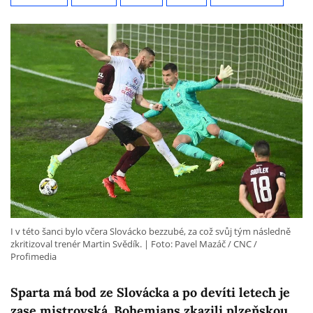
I v této šanci bylo včera Slovácko bezzubé, za což svůj tým následně
zkritizoval trenér Martin Svědík.
Foto: Pavel Mazáč / CNC /
Profimedia
Sparta má bod ze Slovácka a po devíti letech je
zase mistrovská. Bohemians zkazili plzeňskou