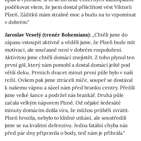
poděkovat všem, že jsem dostal příležitost vést Viktorii
Plzeň. Zážitků mám strašně moc a budu na to vzpomínat
v dobrém.“
Jaroslav Veselý (trenér Bohemians):
„Chtěli jsme do
zápasu vstoupit aktivně a věděli jsme, že Plzeň bude mít
motivaci, ale současně není v dobrém rozpoložení.
Aktivitou jsme chtěli domácí znejistět. Z toho plynul ten
první gól, který nám pomohl a dostal domácí ještě pod
větší deku. Prvních dvacet minut první půle bylo v naší
režii. Ovšem pak jsme ztráceli míče, soupeř se dostával
k našemu vápnu a sázel nám před branku centry. Přežili
jsme velké šance a podržel nás brankář. Druhá půle
začala velkým náporem Plzně. Od nějaké šedesáté
minuty domácím došla víra, že můžou průběh zvrátit.
Plzeň hrozila, nebylo to klidné utkání, ale soustředili
jsme se na kvalitní defenzivu. Jedna fatální chyba nás
před pár dny připravila o body, teď nám je přihrála.“