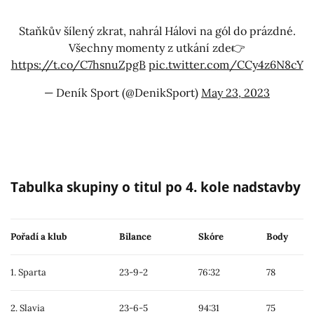
Staňkův šílený zkrat, nahrál Hálovi na gól do prázdné.
Všechny momenty z utkání zde👉
https://t.co/C7hsnuZpgB
pic.twitter.com/CCy4z6N8cY
— Deník Sport (@DenikSport)
May 23, 2023
Tabulka skupiny o titul po 4. kole nadstavby
Pořadí a klub
Bilance
Skóre
Body
1. Sparta
23-9-2
76:32
78
2. Slavia
23-6-5
94:31
75