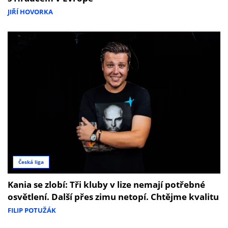
JIŘÍ HOVORKA
Česká liga
Kania se zlobí: Tři kluby v lize nemají potřebné
osvětlení. Další přes zimu netopí. Chtějme kvalitu
FILIP POTUŽÁK