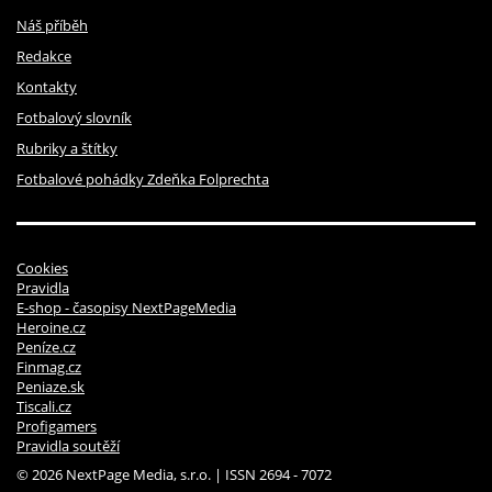
Náš příběh
Redakce
Kontakty
Fotbalový slovník
Rubriky a štítky
Fotbalové pohádky Zdeňka Folprechta
Cookies
Pravidla
E-shop - časopisy NextPageMedia
Heroine.cz
Peníze.cz
Finmag.cz
Peniaze.sk
Tiscali.cz
Profigamers
Pravidla soutěží
© 2026 NextPage Media, s.r.o. | ISSN 2694 - 7072