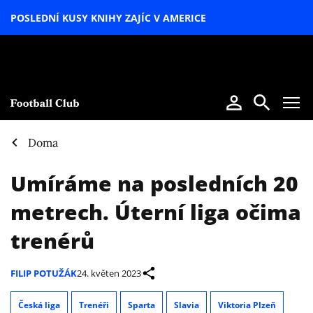
POSLEDNÍ KUSY KNIHY ZAJÍC V AMERICE
LETNÍ
SPECIÁL
Doma
Umíráme na posledních 20
metrech. Úterní liga očima
trenérů
FILIP POTUŽÁK
24. květen 2023
Česká liga
Trenéři
Sparta
Slavia
Viktoria Plzeň