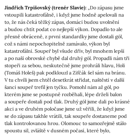
Jindřich Trpišovský (trenér Slavie):
„Do zápasu jsme
vstoupili katastrofálně, i když jsme hodně apelovali na
to, že nás čeká těžký zápas, domácí budou uvolnění
a budou chtít podat co nejlepší výkon. Dopadlo to ale
přesně obráceně, z první standardky jsme dostali gól,
což s námi nepochopitelně zamávalo, výkon byl
katastrofální. Soupeř byl všude dřív, byl mnohem lepší
a po naší obrovské chybě dal druhý gól. Propadli nám tři
stopeři za sebou, neskutečně jsme prohráli hlavu, Holi
(Tomáš Holeš) pak podklouzl a Zifčák šel sám na bránu.
V tu chvíli jsem chtěl desetkrát střídat, naštěstí v další
šanci soupeř trefil jen tyčku. Pomohl nám až gól, po
kterém jsme se postupně rozběhali, lépe drželi balon
a soupeře dostali pod tlak. Druhý gól jsme dali po krásné
akci a ve druhém poločase jsme už věřili, že když jsme
se do zápasu takhle vrátili, tak soupeře dostaneme pod
tlak kontrolovanou hrou. Olomouc to samozřejmě stálo
spoustu sil, zvláště v dusném počasí, které bylo,