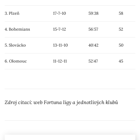
3. Plzeň
17-7-10
59:38
58
4. Bohemians
15-7-12
56:57
52
5. Slovácko
13-11-10
40:42
50
6. Olomouc
11-12-11
52:47
45
Zdroj citací: web Fortuna ligy a jednotlivých klubů