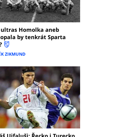
 ultras Homolka aneb
opala by tenkrát Sparta
?
ĚK ZIKMUND
š Ujfaluši: Řecko i Turecko