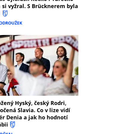
 si vyžral. S Brücknerem byla
l
PODROUŽEK
8
žený Hyský, český Rodri,
očená Slavia. Co v lize vidí
ér Denia a jak ho hodnotí
ábii