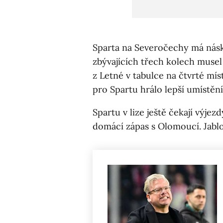
Sparta na Severočechy má násko
zbývajících třech kolech musel
z Letné v tabulce na čtvrté mís
pro Spartu hrálo lepší umístění
Spartu v lize ještě čekají výjez
domácí zápas s Olomoucí. Jablon