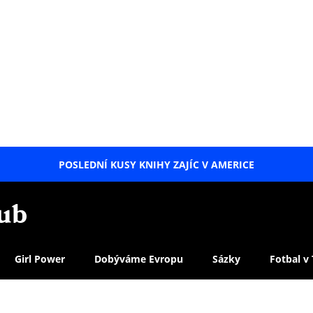
POSLEDNÍ KUSY KNIHY ZAJÍC V AMERICE
LETNÍ
SPECIÁL
Girl Power
Dobýváme Evropu
Sázky
Fotbal v