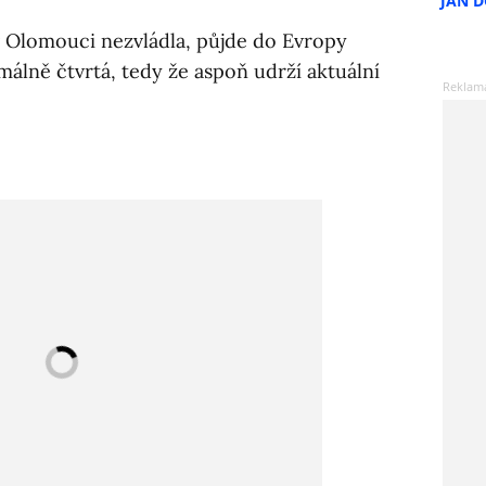
JAN 
v Olomouci nezvládla, půjde do Evropy
imálně čtvrtá, tedy že aspoň udrží aktuální