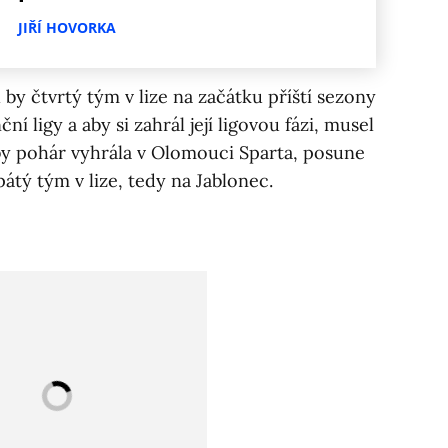
JIŘÍ HOVORKA
by čtvrtý tým v lize na začátku příští sezony
 ligy a aby si zahrál její ligovou fázi, musel
yby pohár vyhrála v Olomouci Sparta, posune
átý tým v lize, tedy na Jablonec.