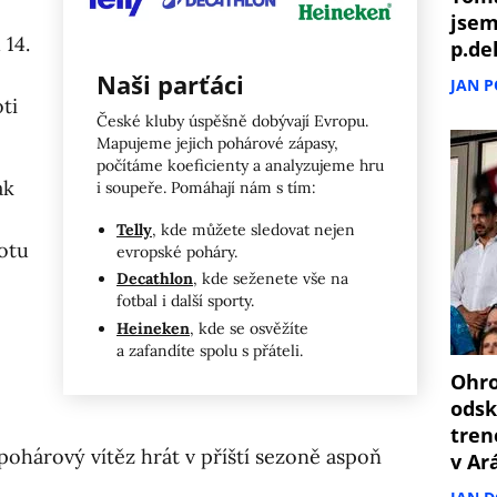
jsem
 14.
p.de
Naši parťáci
JAN 
ti
České kluby úspěšně dobývají Evropu.
Mapujeme jejich pohárové zápasy,
počítáme koeficienty a analyzujeme hru
ak
i soupeře. Pomáhají nám s tím:
Telly
, kde můžete sledovat nejen
totu
evropské poháry.
Decathlon
, kde seženete vše na
fotbal i další sporty.
Heineken
, kde se osvěžíte
a zafandíte spolu s přáteli.
Ohro
odsk
tren
ohárový vítěz hrát v příští sezoně aspoň
v Ar