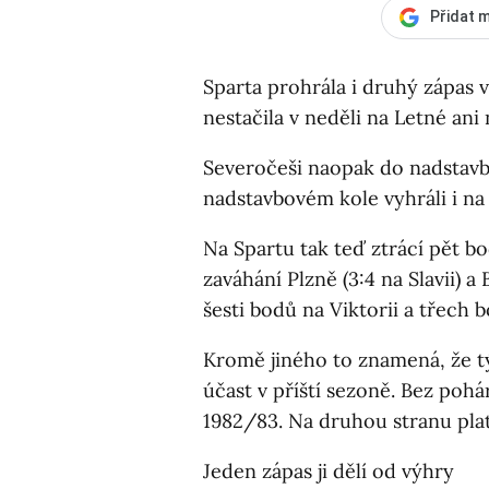
Přidat m
Sparta prohrála i druhý zápas v
nestačila v neděli na Letné ani 
Severočeši naopak do nadstavby
nadstavbovém kole vyhráli i na 
Na Spartu tak teď ztrácí pět b
zaváhání Plzně (3:4 na Slavii) 
šesti bodů na Viktorii a třech 
Kromě jiného to znamená, že t
účast v příští sezoně. Bez poh
1982/83. Na druhou stranu plat
Jeden zápas ji dělí od výhry