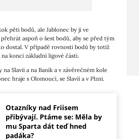
k pěti bodů, ale Jablonec by ji ve
 přehrát aspoň o šest bodů, aby se před tým
to dostal. V případě rovnosti bodů by totiž
 na konci základní ligové části.
dy na Slavii a na Baník a v závěrečném kole
ec hraje s Olomoucí, se Slavií a v Plzni.
Otazníky nad Friisem
přibývají. Ptáme se: Měla by
mu Sparta dát teď hned
padáka?