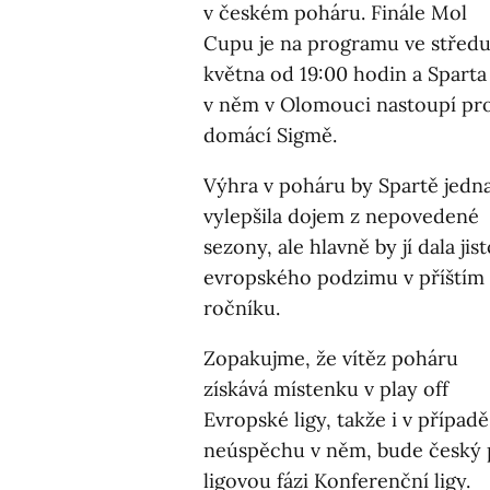
v českém poháru. Finále Mol
Cupu je na programu ve středu
května od 19:00 hodin a Sparta
v něm v Olomouci nastoupí pro
domácí Sigmě.
Výhra v poháru by Spartě jedn
vylepšila dojem z nepovedené
sezony, ale hlavně by jí dala jis
evropského podzimu v příštím
ročníku.
Zopakujme, že vítěz poháru
získává místenku v play off
Evropské ligy, takže i v případě
neúspěchu v něm, bude český p
ligovou fázi Konferenční ligy.