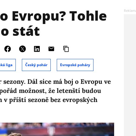
o Evropu? Tohle
o stát
ká liga
Český pohár
Evropské poháry
r sezony. Dál sice má boj o Evropu ve
e pořád možnost, že letenští budou
h v příští sezoně bez evropských