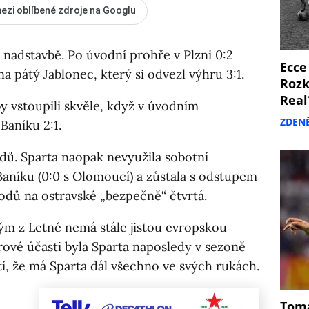
ezi oblíbené zdroje na Googlu
 nadstavbě. Po úvodní prohře v Plzni 0:2
Ecce
na pátý Jablonec, který si odvezl výhru 3:1.
Rozk
Real
 vstoupili skvěle, když v úvodním
ZDEN
Baníku 2:1.
odů. Sparta naopak nevyužila sobotní
a Baníku (0:0 s Olomoucí) a zůstala s odstupem
bodů na ostravské „bezpečně“ čtvrtá.
ým z Letné nemá stále jistou evropskou
árové účasti byla Sparta naposledy v sezoně
í, že má Sparta dál všechno ve svých rukách.
Tomá