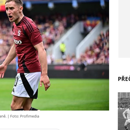
PŘEČ
aně.
Foto: Profimedia