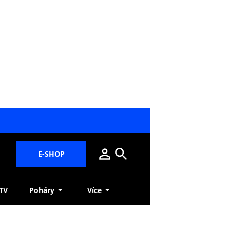
E-SHOP
 TV
Poháry
Více