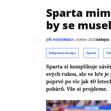
Sparta mim
by se musel
JIŘÍ HOVORKA
05. květen 2025
Sdílejte:
Dobýváme Evropu
Sparta
Čes
Sparta si komplikuje závě
svých rukou, ale ve hře j
poprvé po víc jak 40 letec
pohárů. Vše si projdeme.