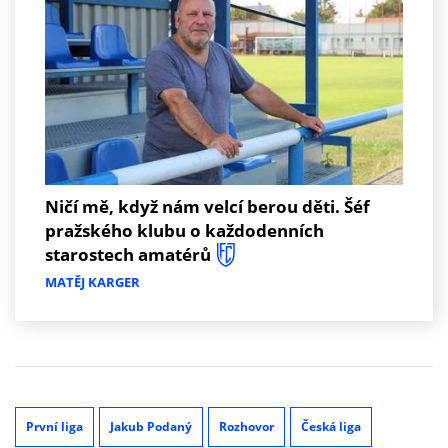
Ničí mě, když nám velcí berou děti. Šéf
pražského klubu o každodenních
starostech amatérů
MATĚJ KARGER
První liga
Jakub Podaný
Rozhovor
Česká liga