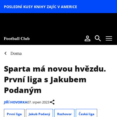
POSLEDNÍ KUSY KNIHY ZAJÍC V AMERICE
LETNÍ
SPECIÁL
Doma
Sparta má novou hvězdu.
První liga s Jakubem
Podaným
JIŘÍ HOVORKA
07. srpen 2023
První liga
Jakub Podaný
Rozhovor
Česká liga