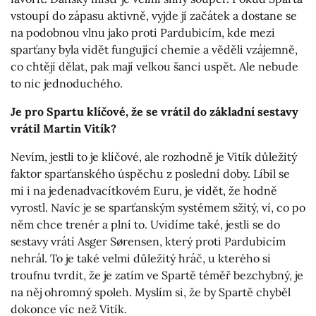
vstoupí do zápasu aktivně, vyjde jí začátek a dostane se
na podobnou vlnu jako proti Pardubicím, kde mezi
sparťany byla vidět fungující chemie a věděli vzájemně,
co chtějí dělat, pak mají velkou šanci uspět. Ale nebude
to nic jednoduchého.
Je pro Spartu klíčové, že se vrátil do základní sestavy
vrátil Martin Vitík?
Nevím, jestli to je klíčové, ale rozhodně je Vitík důležitý
faktor sparťanského úspěchu z poslední doby. Líbil se
mi i na jedenadvacítkovém Euru, je vidět, že hodně
vyrostl. Navíc je se sparťanským systémem sžitý, ví, co po
něm chce trenér a plní to. Uvidíme také, jestli se do
sestavy vrátí Asger Sørensen, který proti Pardubicím
nehrál. To je také velmi důležitý hráč, u kterého si
troufnu tvrdit, že je zatím ve Spartě téměř bezchybný, je
na něj ohromný spoleh. Myslím si, že by Spartě chyběl
dokonce víc než Vitík.