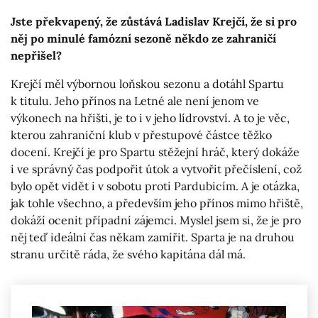
Jste překvapený, že zůstává Ladislav Krejčí, že si pro
něj po minulé famózní sezoně někdo ze zahraničí
nepřišel?
Krejčí měl výbornou loňskou sezonu a dotáhl Spartu
k titulu. Jeho přínos na Letné ale není jenom ve
výkonech na hřišti, je to i v jeho lídrovství. A to je věc,
kterou zahraniční klub v přestupové částce těžko
docení. Krejčí je pro Spartu stěžejní hráč, který dokáže
i ve správný čas podpořit útok a vytvořit přečíslení, což
bylo opět vidět i v sobotu proti Pardubicím. A je otázka,
jak tohle všechno, a především jeho přínos mimo hřiště,
dokáží ocenit případní zájemci. Myslel jsem si, že je pro
něj teď ideální čas někam zamířit. Sparta je na druhou
stranu určitě ráda, že svého kapitána dál má.