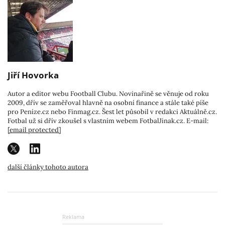
Jiří Hovorka
Autor a editor webu Football Clubu. Novinařině se věnuje od roku
2009, dřív se zaměřoval hlavně na osobní finance a stále také píše
pro Peníze.cz nebo Finmag.cz. Šest let působil v redakci Aktuálně.cz.
Fotbal už si dřív zkoušel s vlastním webem FotbalJinak.cz. E-mail:
[email protected]
další články tohoto autora