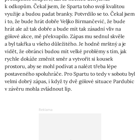
k odkopům. Čekal jsem, že Sparta toho svojí kvalitou
využije a budou padat branky. Potvrdilo se to. Čekal jsem
i to, že bude hrát dobře Veljko Birmančević, že bude
hrát ale až tak dobře a bude mít tak zásadní vliv na
gólové akce, mě překvapilo. Zápas mu sednul skvěle
a byl takřka u všeho důležitého. Je hodně mrštný a je
vidět, že obránci budou mít velké problémy s tím, jak
rychle dokáže změnit směr a vytvořit si kousek
prostoru, aby se mohl podívat a nalézt třeba lépe
postaveného spoluhráče. Pro Spartu to tedy v sobotu byl
velmi dobrý zápas, i když ty dvě gólové situace Pardubic
v závěru mohla zvládnout líp.