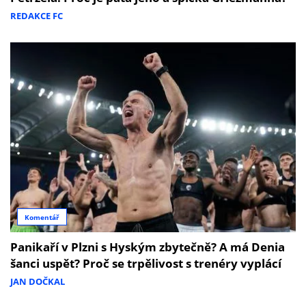
REDAKCE FC
Komentář
Panikaří v Plzni s Hyským zbytečně? A má Denia
šanci uspět? Proč se trpělivost s trenéry vyplácí
JAN DOČKAL