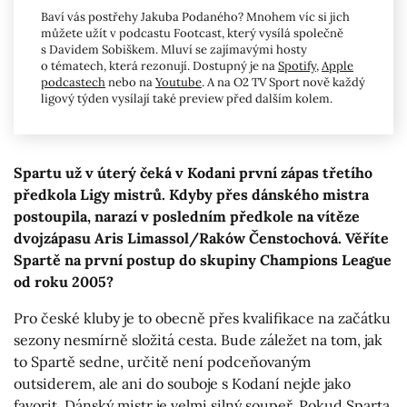
Baví vás postřehy Jakuba Podaného? Mnohem víc si jich
můžete užít v podcastu Footcast, který vysílá společně
s Davidem Sobiškem. Mluví se zajímavými hosty
o tématech, která rezonují. Dostupný je na
Spotify
,
Apple
podcastech
nebo na
Youtube
. A na O2 TV Sport nově každý
ligový týden vysílají také preview před dalším kolem.
Spartu už v úterý čeká v Kodani první zápas třetího
předkola Ligy mistrů. Kdyby přes dánského mistra
postoupila, narazí v posledním předkole na vítěze
dvojzápasu Aris Limassol/Raków Čenstochová. Věříte
Spartě na první postup do skupiny Champions League
od roku 2005?
Pro české kluby je to obecně přes kvalifikace na začátku
sezony nesmírně složitá cesta. Bude záležet na tom, jak
to Spartě sedne, určitě není podceňovaným
outsiderem, ale ani do souboje s Kodaní nejde jako
favorit. Dánský mistr je velmi silný soupeř. Pokud Sparta