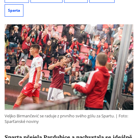
Sparta
Veljko Birmančević se raduje z prvního svého gólu za Spartu.
Foto:
Sparťanské noviny
Sparta přejela Pardubice a nachystala se ideálně