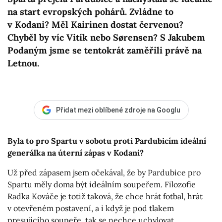
na start evropských pohárů. Zvládne to
v Kodani? Měl Kairinen dostat červenou?
Chyběl by víc Vitík nebo Sørensen? S Jakubem
Podaným jsme se tentokrát zaměřili právě na
Letnou.
Přidat mezi oblíbené zdroje na Googlu
Byla to pro Spartu v sobotu proti Pardubicím ideální
generálka na úterní zápas v Kodani?
Už před zápasem jsem očekával, že by Pardubice pro
Spartu měly doma být ideálním soupeřem. Filozofie
Radka Kováče je totiž taková, že chce hrát fotbal, hrát
v otevřeném postavení, a i když je pod tlakem
presujícího soupeře, tak se nechce uchylovat