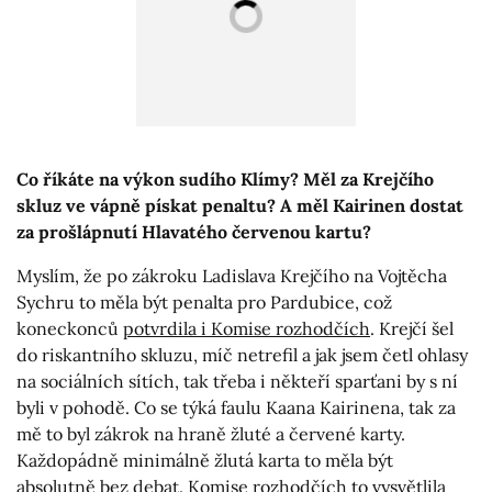
Co říkáte na výkon sudího Klímy? Měl za Krejčího
skluz ve vápně pískat penaltu? A měl Kairinen dostat
za prošlápnutí Hlavatého červenou kartu?
Myslím, že po zákroku Ladislava Krejčího na Vojtěcha
Sychru to měla být penalta pro Pardubice, což
koneckonců
potvrdila i Komise rozhodčích
. Krejčí šel
do riskantního skluzu, míč netrefil a jak jsem četl ohlasy
na sociálních sítích, tak třeba i někteří sparťani by s ní
byli v pohodě. Co se týká faulu Kaana Kairinena, tak za
mě to byl zákrok na hraně žluté a červené karty.
Každopádně minimálně žlutá karta to měla být
absolutně bez debat. Komise rozhodčích to vysvětlila