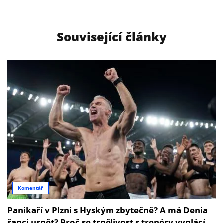
Související články
Komentář
Panikaří v Plzni s Hyským zbytečně? A má Denia
šanci uspět? Proč se trpělivost s trenéry vyplácí