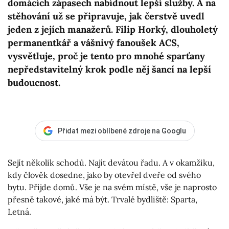
domácích zápasech nabídnout lepší služby. A na
stěhování už se připravuje, jak čerstvě uvedl
jeden z jejích manažerů. Filip Horký, dlouholetý
permanentkář a vášnivý fanoušek ACS,
vysvětluje, proč je tento pro mnohé sparťany
nepředstavitelný krok podle něj šancí na lepší
budoucnost.
Přidat mezi oblíbené zdroje na Googlu
Sejít několik schodů. Najít devátou řadu. A v okamžiku,
kdy člověk dosedne, jako by otevřel dveře od svého
bytu. Přijde domů. Vše je na svém místě, vše je naprosto
přesně takové, jaké má být. Trvalé bydliště: Sparta,
Letná.