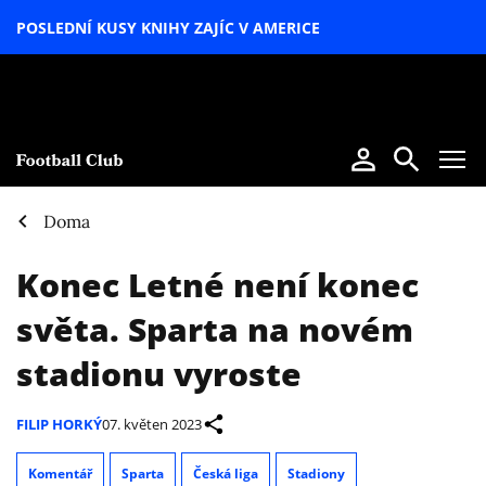
POSLEDNÍ KUSY KNIHY ZAJÍC V AMERICE
LETNÍ
SPECIÁL
Doma
Konec Letné není konec
světa. Sparta na novém
stadionu vyroste
FILIP HORKÝ
07. květen 2023
Komentář
Sparta
Česká liga
Stadiony