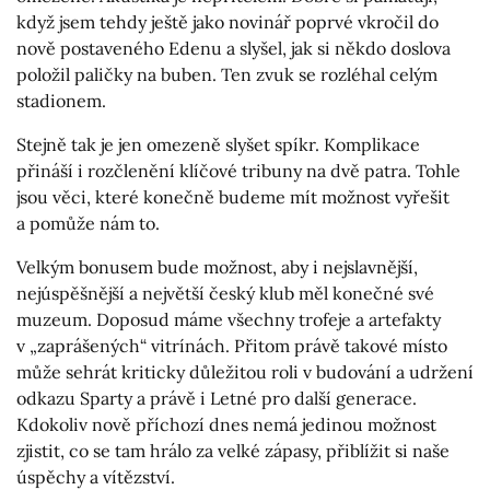
když jsem tehdy ještě jako novinář poprvé vkročil do
nově postaveného Edenu a slyšel, jak si někdo doslova
položil paličky na buben. Ten zvuk se rozléhal celým
stadionem.
Stejně tak je jen omezeně slyšet spíkr. Komplikace
přináší i rozčlenění klíčové tribuny na dvě patra. Tohle
jsou věci, které konečně budeme mít možnost vyřešit
a pomůže nám to.
Velkým bonusem bude možnost, aby i nejslavnější,
nejúspěšnější a největší český klub měl konečné své
muzeum. Doposud máme všechny trofeje a artefakty
v „zaprášených“ vitrínách. Přitom právě takové místo
může sehrát kriticky důležitou roli v budování a udržení
odkazu Sparty a právě i Letné pro další generace.
Kdokoliv nově příchozí dnes nemá jedinou možnost
zjistit, co se tam hrálo za velké zápasy, přiblížit si naše
úspěchy a vítězství.