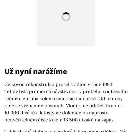
Už nyní narážíme
Celkovou rekonstrukcí prošel stadion v roce 1994.
Tehdy byla průměrná návštěvnost v průběhu soutěžního
ročníku zhruba kolem osmi tisíc fanoušků. Od té doby
jsme se významně posunuli. Vloni jsme udrželi hranici
10 000 diváků a letos jsme dokonce na naprosto
neuvěřitelném čísle kolem 13 500 diváků na zápas.
Tahle strohá
statistika
nás dovádí k jasnému sdělení. Náš