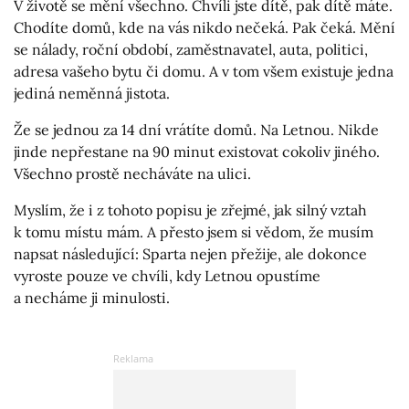
V životě se mění všechno. Chvíli jste dítě, pak dítě máte.
Chodíte domů, kde na vás nikdo nečeká. Pak čeká. Mění
se nálady, roční období, zaměstnavatel, auta, politici,
adresa vašeho bytu či domu. A v tom všem existuje jedna
jediná neměnná jistota.
Že se jednou za 14 dní vrátíte domů. Na Letnou. Nikde
jinde nepřestane na 90 minut existovat cokoliv jiného.
Všechno prostě necháváte na ulici.
Myslím, že i z tohoto popisu je zřejmé, jak silný vztah
k tomu místu mám. A přesto jsem si vědom, že musím
napsat následující: Sparta nejen přežije, ale dokonce
vyroste pouze ve chvíli, kdy Letnou opustíme
a necháme ji minulosti.