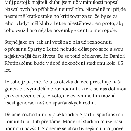
Můj postoj k majiteli klubu jsem už v minulosti popsal.
Nazval bych ho přibližně neutrálním. Nicméně mi přijde
nesmírně krátkozraké ho kritizovat za to, že by se za
jeho „vlády“ měl klub z Letné přestěhovat jen proto, aby
toho využil pro nějaké pozemky v centru metropole.
Stejně jako on, tak ani většina z nás už rozhodnutí
o přesunu Sparty z Letné nebude dělat pro sebe a svou
nejaktivnější část života. Dá se totiž očekávat, že Danieli
Křetínskému bude v době dokončení stadionu kole, 65
let.
I z toho je patrné, že tato otázka dalece přesahuje naši
generaci. Nyní děláme rozhodnutí, která se nás dotknou
jen v omezené části života, ale ovlivníme tím možná
i šest generací našich sparťanských rodin.
Děláme rozhodnutí, v jaké kondici Spartu, sparťanskou
komunitu a klub předáme. Moderní stadion může naši
hodnotu navýšit. Staneme se atraktivnějším i pro „nové