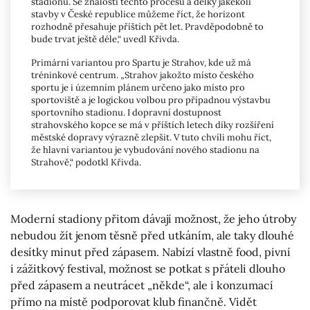
stadionu. Se znalostí těchto procesů a délky jakékoli
stavby v České republice můžeme říct, že horizont
rozhodně přesahuje příštích pět let. Pravděpodobně to
bude trvat ještě déle,“ uvedl Křivda.
Primární variantou pro Spartu je Strahov, kde už má
tréninkové centrum. „Strahov jakožto místo českého
sportu je i územním plánem určeno jako místo pro
sportoviště a je logickou volbou pro případnou výstavbu
sportovního stadionu. I dopravní dostupnost
strahovského kopce se má v příštích letech díky rozšíření
městské dopravy výrazně zlepšit. V tuto chvíli mohu říct,
že hlavní variantou je vybudování nového stadionu na
Strahově,“ podotkl Křivda.
Moderní stadiony přitom dávají možnost, že jeho útroby
nebudou žít jenom těsně před utkáním, ale taky dlouhé
desítky minut před zápasem. Nabízí vlastně food, pivní
i zážitkový festival, možnost se potkat s přáteli dlouho
před zápasem a neutrácet „někde“, ale i konzumací
přímo na místě podporovat klub finančně. Vidět