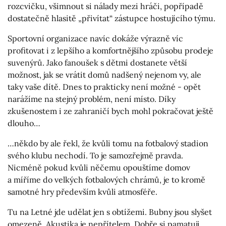
rozcvičku, všimnout si nálady mezi hráči, popřípadě
dostatečně hlasitě „přivítat“ zástupce hostujícího týmu.
Sportovní organizace navíc dokáže výrazně víc
profitovat i z lepšího a komfortnějšího způsobu prodeje
suvenýrů. Jako fanoušek s dětmi dostanete větší
možnost, jak se vrátit domů nadšený nejenom vy, ale
taky vaše dítě. Dnes to prakticky není možné - opět
narážíme na stejný problém, není místo. Díky
zkušenostem i ze zahraničí bych mohl pokračovat ještě
dlouho…
…někdo by ale řekl, že kvůli tomu na fotbalový stadion
svého klubu nechodí. To je samozřejmě pravda.
Nicméně pokud kvůli něčemu opouštíme domov
a míříme do velkých fotbalových chrámů, je to kromě
samotné hry především kvůli atmosféře.
Tu na Letné jde udělat jen s obtížemi. Bubny jsou slyšet
omezeně. Akustika je nepřítelem. Dobře si pamatuji,