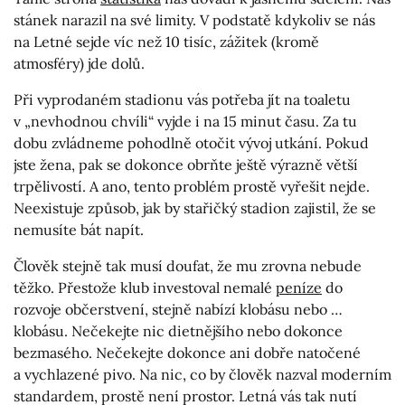
stánek narazil na své limity. V podstatě kdykoliv se nás
na Letné sejde víc než 10 tisíc, zážitek (kromě
atmosféry) jde dolů.
Při vyprodaném stadionu vás potřeba jít na toaletu
v „nevhodnou chvíli“ vyjde i na 15 minut času. Za tu
dobu zvládneme pohodlně otočit vývoj utkání. Pokud
jste žena, pak se dokonce obrňte ještě výrazně větší
trpělivostí. A ano, tento problém prostě vyřešit nejde.
Neexistuje způsob, jak by stařičký stadion zajistil, že se
nemusíte bát napít.
Člověk stejně tak musí doufat, že mu zrovna nebude
těžko. Přestože klub investoval nemalé
peníze
do
rozvoje občerstvení, stejně nabízí klobásu nebo …
klobásu. Nečekejte nic dietnějšího nebo dokonce
bezmasého. Nečekejte dokonce ani dobře natočené
a vychlazené pivo. Na nic, co by člověk nazval moderním
standardem, prostě není prostor. Letná vás tak nutí