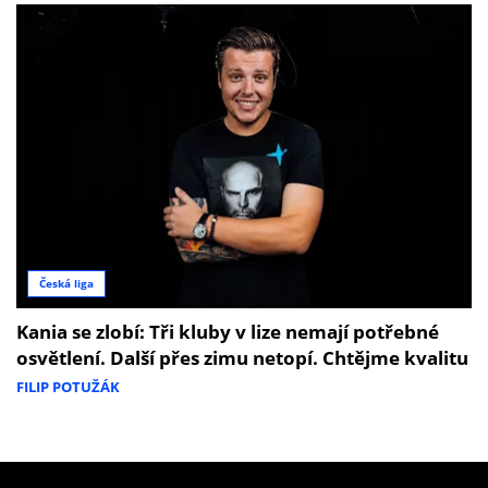
Česká liga
Kania se zlobí: Tři kluby v lize nemají potřebné
osvětlení. Další přes zimu netopí. Chtějme kvalitu
FILIP POTUŽÁK