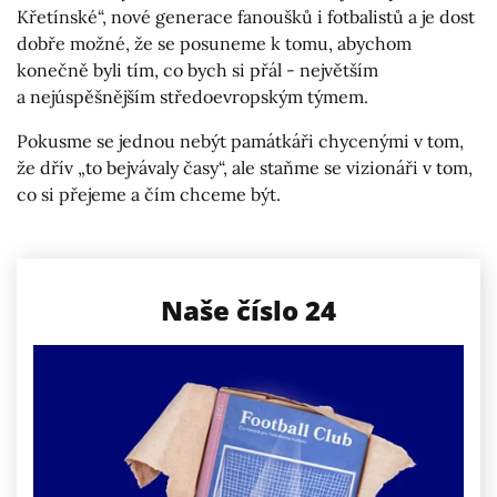
Křetínské“, nové generace fanoušků i fotbalistů a je dost
dobře možné, že se posuneme k tomu, abychom
konečně byli tím, co bych si přál - největším
a nejúspěšnějším středoevropským týmem.
Pokusme se jednou nebýt památkáři chycenými v tom,
že dřív „to bejvávaly časy“, ale staňme se vizionáři v tom,
co si přejeme a čím chceme být.
Naše číslo 24