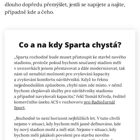
dlouho dopředu přemýšlet, jestli se napijete a najíte,
případně kde a čeho.
Co a na kdy Sparta chystá?
„Sparta rozhodně bude muset přistoupit ke stavbě nového
stadionu, protože pokud bychom současný stadion měli
v uvozovkách jenom přestavovat a dále modernizovat, tak
nám už nenabízí možnosti pro zvyšování kapacity
a zvyšování komfortu návštěvníků. Když to řeknu
nejjednodušším způsobem, chybí nám zde místo, v němž
bychom zlepšovali služby pro návštěvníky stadionu
a případně navyšovali kapacitu,“ řekl Tomáš Křivda, ředitel
komerčního úseku ACS v rozhovoru
pro Radiožurnál
Sport
.
„Rozhodně to není horizont nejbližších let. V tuto chvíli
nejsme v situaci, kdy bychom měli jasně definováno, kde
by nový stadion mohl a měl stát. Nejsme v situaci, kdy
bychom měli jakákoli povolení pro stavbu nového