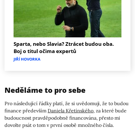
Sparta, nebo Slavia? Ztrácet budou oba.
Boj o titul očima expertů
JIŘÍ HOVORKA
Neděláme to pro sebe
Pro následující řádky platí, že si uvědomuji, že to budou
finance především
Daniela Křetínského
, za které bude
budoucnost pravděpodobně financována, přesto mi
dovolte psát o tom v první osobě množného čísla.