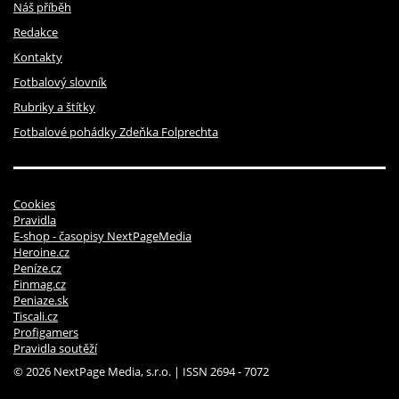
Náš příběh
Redakce
Kontakty
Fotbalový slovník
Rubriky a štítky
Fotbalové pohádky Zdeňka Folprechta
Cookies
Pravidla
E-shop - časopisy NextPageMedia
Heroine.cz
Peníze.cz
Finmag.cz
Peniaze.sk
Tiscali.cz
Profigamers
Pravidla soutěží
© 2026 NextPage Media, s.r.o. | ISSN 2694 - 7072