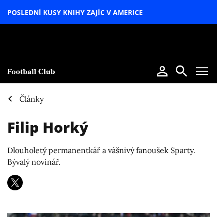
POSLEDNÍ KUSY KNIHY ZAJÍC V AMERICE
LETNÍ
SPECIÁL
Články
Filip Horký
Dlouholetý permanentkář a vášnivý fanoušek Sparty.
Bývalý novinář.