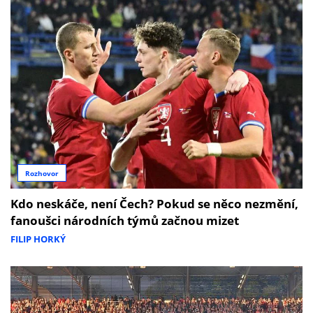
Rozhovor
Kdo neskáče, není Čech? Pokud se něco nezmění,
fanoušci národních týmů začnou mizet
FILIP HORKÝ