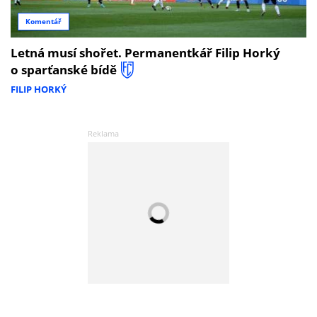
Komentář
Letná musí shořet. Permanentkář Filip Horký
o sparťanské bídě
FILIP HORKÝ